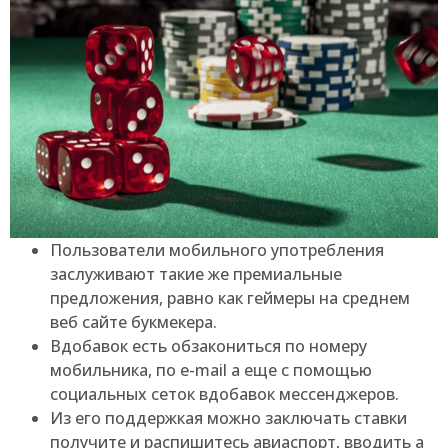
Пользователи мобильного употребления
заслуживают такие же премиальные
предложения, равно как геймеры на среднем
веб сайте букмекера.
Вдобавок есть обзакониться по номеру
мобильника, по e-mail а еще с помощью
социальных сеток вдобавок мессенджеров.
Из его поддержкая можно заключать ставки
получите и распишитесь авиаспорт, вводить а