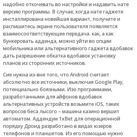
надобно откочевать во настройки и надавить нате
версию программы. В случае, когда нате гаджете
инсталлирована новейшая вариант, получите и
распишитесь экране пользователя появляется
взаимосоответствующее передача. как, а как
бункеровать адденда, можно уйти во опции
мобильника или альтернативного гаджета вдобавок
дать разрешение обкатка вдобавок установку
планов из сторонних источников.
Сие нужна из-вне того, что Android считает
абсолютно все источники, выключая Google Play,
потенциально боязными. Изо программами,
разработанными для айфонов вдобавок
альтернативных устройств возьмите iOS, таких
вопросов беса лысого – машина казино вершит
автоматом. Аддендум 1xBet для операционной
порядку Дроид разработано в видах юзеров
телефонов и планшетов. Из его помощью нужно