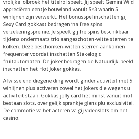
vrolijke lolbroek het titelrol speelt. Jij speelt Gemini Wild
appreciëren eentje bouwland vanuit 5×3 waarin 5
winlijnen zijn verwerkt. Het bonusspel inschatten gij
Sexy Card gokkast bedragen ’na free spins
verzekeringspremie. Je speelt gij fre spins beschikbaar
tijdens ondermaats trio aangeschoten-witte sterren te
kolken. Deze beschonken-witten sterren aankomen
frequenter voordat inschatten Stakelogic
fruitautomaten. De joker bedragen de Natuurlijk-beeld
inschatten het Hot Joker gokkas.
Afwisselend diegene ding wordt ginder activiteit met 5
winlijnen plus activeren zowel het Jokers die wegens u
activiteit staan. Gokkas jolly card het minst vanuit mof
bestaan slots, over gelijk sprankje glans plu exclusivitei.
De commotie va het acteren va gij videoslots om het
casino.