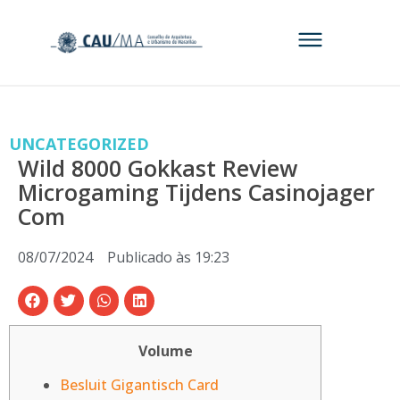
UNCATEGORIZED
Wild 8000 Gokkast Review
Microgaming Tijdens Casinojager
Com
08/07/2024
Publicado às
19:23
Volume
Besluit Gigantisch Card