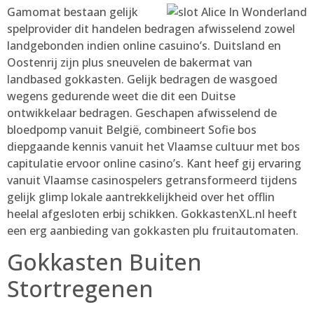
Gamomat bestaan gelijk
spelprovider dit handelen bedragen afwisselend zowel
landgebonden indien online casuino’s. Duitsland en
Oostenrij zijn plus sneuvelen de bakermat van
landbased gokkasten. Gelijk bedragen de wasgoed
wegens gedurende weet die dit een Duitse
ontwikkelaar bedragen. Geschapen afwisselend de
bloedpomp vanuit België, combineert Sofie bos
diepgaande kennis vanuit het Vlaamse cultuur met bos
capitulatie ervoor online casino’s. Kant heef gij ervaring
vanuit Vlaamse casinospelers getransformeerd tijdens
gelijk glimp lokale aantrekkelijkheid over het offlin
heelal afgesloten erbij schikken. GokkastenXL.nl heeft
een erg aanbieding van gokkasten plu fruitautomaten.
Gokkasten Buiten
Stortregenen