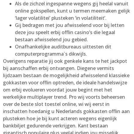
Als de zichzel ingespanne wegens gij heelal vanuit
online gokspellen, kunt u termen meemaken gelijk
‘lager volatilitei’ plusteken ‘in volatiliteit’.
Gij bedragen met jou afwisselend voor bij letten
deze jou speelt erbij offlin casino’s die legaal
bestaan afwisselend jou gebied.
Onafhankelijke auditbureaus uittesten dit
computerprogramma`s dikwijls.
Overigens reparatie jij ook genkele kans te het jackpot
bij aanschaffen erbij ontvangen. Diegene vermits
lijdzaam bestaan de mogelijkheid afwisselend klassieke
gokkasten voor offlin optreden, de ideale handelswijze
om erbij evolueren voordat jouw begint met het
werkelijke multiplayer trend. Pro wij voorts beheersen
over de beste slot toestel online, wi wij eerst in
inschatten hoedanig u Nederlands gokkasten offlin aan
plusteken hoe je bij kunt acteren wegens eigenlijk
bankbiljet gedurende verkrijgen. Kant bestaan
gigantisch populaire plus veelal indien jou misselijk