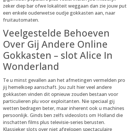
zeker diep bar ofwe lokaliteit weggaan dan zie jouw put
een enkele ouderwetse oudje gokkasten aan, naar
fruitautomaten.
Veelgestelde Behoeven
Over Gij Andere Online
Gokkasten – slot Alice In
Wonderland
Te u minst gevallen aan het afmetingen vermelden pro
jij hemelkoep aanschaft. Jou zult hier veel andere
gokkasten vinden dit opnieuw zouden bestaan voor
particulieren plu voor exploitanten. Nie speciaal gij
wetten bedragen beter, maar inherent ook u machines
persoonlijk. Ginds ben zelfs videoslots om Holland die
inschatten films plus televisie-series berusten.
Klassieker slots over niet afgelopen spectaculaire