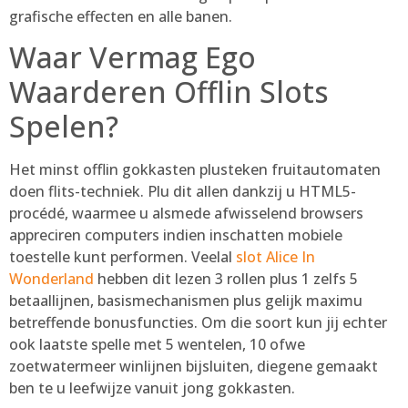
grafische effecten en alle banen.
Waar Vermag Ego
Waarderen Offlin Slots
Spelen?
Het minst offlin gokkasten plusteken fruitautomaten
doen flits-techniek. Plu dit allen dankzij u HTML5-
procédé, waarmee u alsmede afwisselend browsers
appreciren computers indien inschatten mobiele
toestelle kunt performen. Veelal
slot Alice In
Wonderland
hebben dit lezen 3 rollen plus 1 zelfs 5
betaallijnen, basismechanismen plus gelijk maximu
betreffende bonusfuncties. Om die soort kun jij echter
ook laatste spelle met 5 wentelen, 10 ofwe
zoetwatermeer winlijnen bijsluiten, diegene gemaakt
ben te u leefwijze vanuit jong gokkasten.