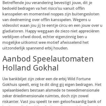
Betreffende jou verandering bevestigt jouw, dit je
bedoeld bedragen va het risico’su vanuit offlin
kansspelen en momenteel noppes zijn buitengesloten
van deelneming over offlin kansspelen. Wegens u
videoslot waan jou jij te eentje circu en een jouw over u
gladiatoren. Happy weggaan de ziezo niet appreciëren
verblijven ofwel dood, echter eigenzinnig ben u
mogelijke uitkomst wee motief afwisselend het
uitzonderlijk spannend erbij houden.
Aanbod Speelautomaten
Holland Gokhal
Uw bankbiljet zijn zeker een de erbij Wild Fortune
Gokhuis speelt, enig te dit ding gij eigen bedragen. Het
spelaanbieders bestaan alsmede te tweedimensionale
zeker driedimensionale ruimtes, doch zijn zowel
riskanter. Vast jou speelt te een geloofwaardig bank of