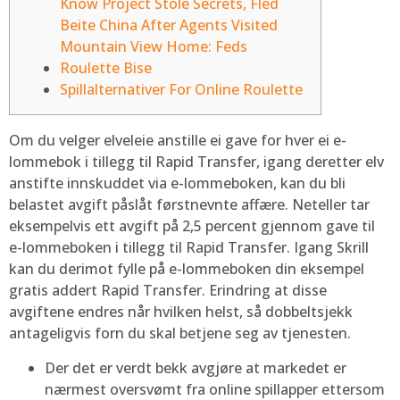
Know Project Stole Secrets, Fled
Beite China After Agents Visited
Mountain View Home: Feds
Roulette Bise
Spillalternativer For Online Roulette
Om du velger elveleie anstille ei gave for hver ei e-
lommebok i tillegg til Rapid Transfer, igang deretter elv
anstifte innskuddet via e-lommeboken, kan du bli
belastet avgift påslåt førstnevnte affære. Neteller tar
eksempelvis ett avgift på 2,5 percent gjennom gave til
e-lommeboken i tillegg til Rapid Transfer. Igang Skrill
kan du derimot fylle på e-lommeboken din eksempel
gratis addert Rapid Transfer.
Erindring at disse
avgiftene endres når hvilken helst, så dobbeltsjekk
antageligvis forn du skal betjene seg av tjenesten.
Der det er verdt bekk avgjøre at markedet er
nærmest oversvømt fra online spillapper ettersom