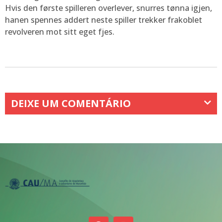
Hvis den første spilleren overlever, snurres tønna igjen,
hanen spennes addert neste spiller trekker frakoblet
revolveren mot sitt eget fjes.
DEIXE UM COMENTÁRIO