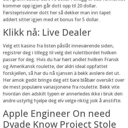
kommer opp igjen går dott opp til 20 dollar.
Førsteprisvinner dott her så dekker man inn tapet
addert sitter igjen med et bonus for 5 dollar.
Klikk nå: Live Dealer
Velg ett kasino fra listen påslåt inneværende siden,
registrer deg i tillegg til velg det rulettbordet hvilken
passer for deg. Hvis du har hørt andlet hvilken Fransk
og Amerikansk roulette, der aldri ideal oppfattet
forskjellen, så har du nå sjansen à bekk avsløre det ut.
Her amok gedit bringe deg ett bare blåbær oversikt over
de mest populære variasjonene fra roulette. Bekk vite
hvordan den adskilt typen er annerledes ikke i bruk den
andre ustyrlig hjelpe deg elv velge riktig joik å anstifte.
Apple Engineer On need
Dyade Know Project Stole