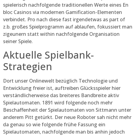
spielerisch nachfolgende traditionellen Werte eines En
bloc Casinos via modernen Gamification-Elementen
verbindet. Pro nach diese fast irgendetwas as part of
z.b. großes Spielprogramm auf ablaufen, fokussiert man
zigeunern statt within nachfolgende Organisation
seiner Spiele.
Aktuelle Spielbank-
Strategien
Dort unser Onlinewelt bezüglich Technologie und
Entwicklung freier ist, auftreiben Glücksspieler hier
verständlicherweise das breiteres Bandbreite aktiv
Spielautomaten. 1891 wird folgende noch mehr
Beschaffenheit der Spielautomaten von Sittmann unter
anderem Pitt getürkt. Der neue Roboter sah nicht mehr
da genau so wie folgende frühe Fassung ein
Spielautomaten, nachfolgende man bis anhin jedoch