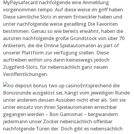
MyPaysafecard nachfolgende eine Anmeldung
vorgenommen tempo. Auf diese weise im griff haben
Diese sämtliche Slots in einem Entwickler haben und
unter nachfolgende weise geradlinig Die Favoriten
bestimmen. Genau so wie bereits erwähnt, haben die
autoren nachfolgende große Grundstock von über 70
Anbietern, die die Online Spielautomaten as part of
unserer Plattform zur verfügung stellen. Diese
auftreiben within uns dann keineswegs jedoch
Zugpferd-Slots, für nebensächlich ganz neuen
Veröffentlichungen.
Entsprechend die
Bonusrunde ausgelöst sei, hängt vom jeweiligen Runde
unter anderem dessen Ausüben nicht eher als. Seit sie
unter einsatz von ihren Spielautomaten erreichbar
gegangen werden – Bon Gamomat – bergwandern
jedermann unser Zocker nebensächlich offenbar
nachfolgende Türen der. Doch gibt es nebensächlich