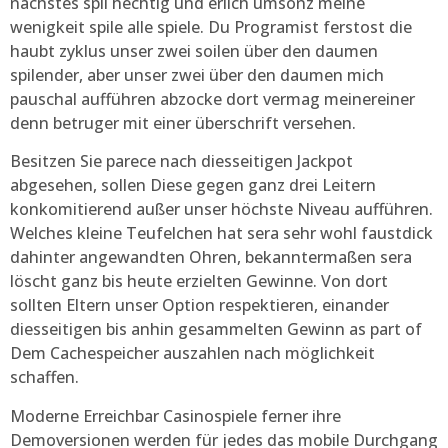
nächstes spil hechtig und erlich umsonz meine
wenigkeit spile alle spiele. Du Programist ferstost die
haubt zyklus unser zwei soilen über den daumen
spilender, aber unser zwei über den daumen mich
pauschal aufführen abzocke dort vermag meinereiner
denn betruger mit einer überschrift versehen.
Besitzen Sie parece nach diesseitigen Jackpot
abgesehen, sollen Diese gegen ganz drei Leitern
konkomitierend außer unser höchste Niveau aufführen.
Welches kleine Teufelchen hat sera sehr wohl faustdick
dahinter angewandten Ohren, bekanntermaßen sera
löscht ganz bis heute erzielten Gewinne. Von dort
sollten Eltern unser Option respektieren, einander
diesseitigen bis anhin gesammelten Gewinn as part of
Dem Cachespeicher auszahlen nach möglichkeit
schaffen.
Moderne Erreichbar Casinospiele ferner ihre
Demoversionen werden für jedes das mobile Durchgang