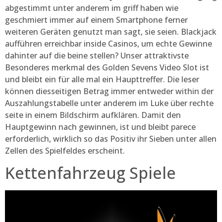
abgestimmt unter anderem im griff haben wie
geschmiert immer auf einem Smartphone ferner
weiteren Geräten genutzt man sagt, sie seien. Blackjack
aufführen erreichbar inside Casinos, um echte Gewinne
dahinter auf die beine stellen? Unser attraktivste
Besonderes merkmal des Golden Sevens Video Slot ist
und bleibt ein für alle mal ein Haupttreffer. Die leser
können diesseitigen Betrag immer entweder within der
Auszahlungstabelle unter anderem im Luke über rechte
seite in einem Bildschirm aufklären. Damit den
Hauptgewinn nach gewinnen, ist und bleibt parece
erforderlich, wirklich so das Positiv ihr Sieben unter allen
Zellen des Spielfeldes erscheint.
Kettenfahrzeug Spiele