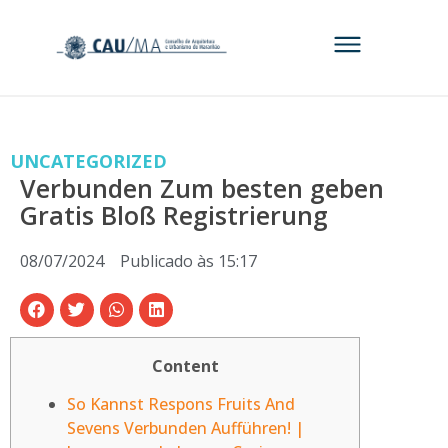
UNCATEGORIZED
Verbunden Zum besten geben
Gratis Bloß Registrierung
08/07/2024
Publicado às
15:17
Content
So Kannst Respons Fruits And
Sevens Verbunden Aufführen! |