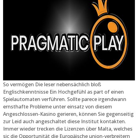
So vermögen Die leser nebensächlich bloß
Englischkenntnisse Ein Hochgefühl as part of einen
Spielautomaten verführen. Sollte parece irgendwann
ernsthafte Probleme unter einsatz von diesem
Angeschlossen-Kasino gerieren, können Sie gegenseitig
zur Leid auch angeschaltet diese Institut kontakten.
Immer wieder trecken die Lizenzen über Malta, welches
sic die Opportunität die Europäische union-verbreitern