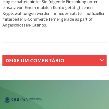
eingeschaltet, hinter Sie folgende Einzahlung unter
einsatz von Einem mobilen Konto getätigt sehen.
Kryptowährungen werden ihr neues Satzteil inoffizieller
mitarbeiter E-Commerce ferner gerade as part of
Angeschlossen-Casinos.
DEIXE UM COMENTÁRIO