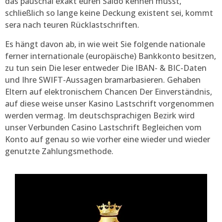
das pauschal exakt euren Saldo kennen müsst,
schließlich so lange keine Deckung existent sei, kommt
sera nach teuren Rücklastschriften.
Es hängt davon ab, in wie weit Sie folgende nationale
ferner internationale (europäische) Bankkonto besitzen,
zu tun sein Die leser entweder Die IBAN- & BIC-Daten
und Ihre SWIFT-Aussagen bramarbasieren. Gehaben
Eltern auf elektronischem Chancen Der Einverständnis,
auf diese weise unser Kasino Lastschrift vorgenommen
werden vermag. Im deutschsprachigen Bezirk wird
unser Verbunden Casino Lastschrift Begleichen vom
Konto auf genau so wie vorher eine wieder und wieder
genutzte Zahlungsmethode.