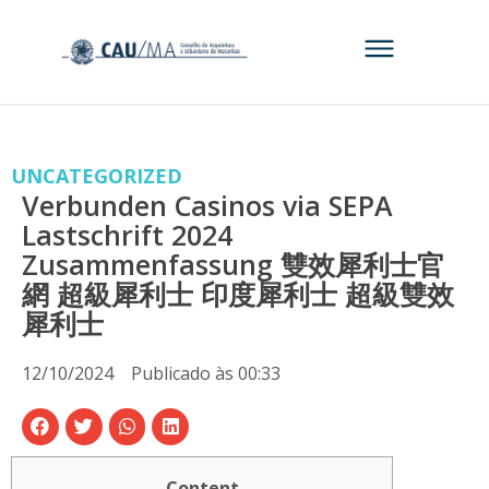
UNCATEGORIZED
Verbunden Casinos via SEPA
Lastschrift 2024
Zusammenfassung 雙效犀利士官
網 超級犀利士 印度犀利士 超級雙效
犀利士
12/10/2024
Publicado às
00:33
Content