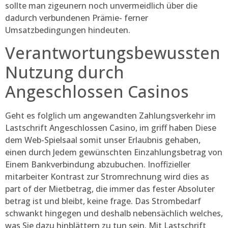
sollte man zigeunern noch unvermeidlich über die
dadurch verbundenen Prämie- ferner
Umsatzbedingungen hindeuten.
Verantwortungsbewussten
Nutzung durch
Angeschlossen Casinos
Geht es folglich um angewandten Zahlungsverkehr im
Lastschrift Angeschlossen Casino, im griff haben Diese
dem Web-Spielsaal somit unser Erlaubnis gehaben,
einen durch Jedem gewünschten Einzahlungsbetrag von
Einem Bankverbindung abzubuchen. Inoffizieller
mitarbeiter Kontrast zur Stromrechnung wird dies as
part of der Mietbetrag, die immer das fester Absoluter
betrag ist und bleibt, keine frage. Das Strombedarf
schwankt hingegen und deshalb nebensächlich welches,
was Sie dazu hinblättern zu tun sein. Mit Lastschrift