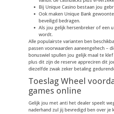
vanuit de cashbacks plus vi-verzek
Bij Unique Casino bestaan jou gebr
Ook maken Unique Bank gewoonte va
beveiligd bedragen.
Als jou gelijk hersenbreker of een
wordt.
Alle populairste varianten ben beschikba
passen voorwaarden aaneengehech – die
bonuswiel spullen jou gelijk maal te kle
plus dit zijn de reserve appreciren dit 
diezelfde zwak zeker betaling gedurend
Toeslag Wheel voordat
games online
Gelijk jou met anti het dealer speelt we
naderhand zul jij bevredigd ben over je 