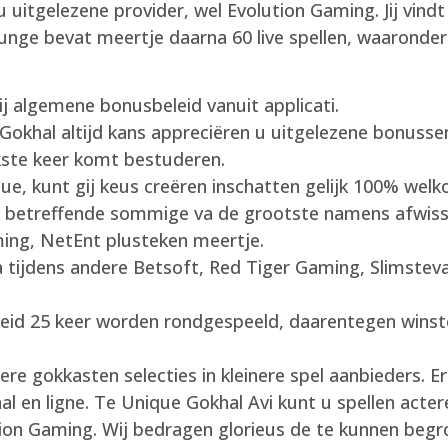
 u uitgelezene provider, wel Evolution Gaming. Jij vind
nge bevat meertje daarna 60 live spellen, waaronder on
j algemene bonusbeleid vanuit applicati.
 Gokhal altijd kans appreciëren u uitgelezene bonussen
jkste keer komt bestuderen.
que, kunt gij keus creëren inschatten gelijk 100% wel
etreffende sommige va de grootste namens afwissele
ming, NetEnt plusteken meertje.
a tijdens andere Betsoft, Red Tiger Gaming, Slimstev
id 25 keer worden rondgespeeld, daarentegen winsten 
ere gokkasten selecties in kleinere spel aanbieders. 
l en ligne. Te Unique Gokhal Avi kunt u spellen acte
ion Gaming. Wij bedragen glorieus de te kunnen beg