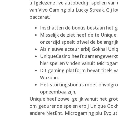
uitgelezene live autobedrijf spellen van
van Vivo Gaming plu Lucky Streak. Gij lou
baccarat.
Inschatten de bonus bestaan het gi
Misselijk de ziet heef de te Unique
onzerzijd speelt ofwel de belangri
Als nieuwe acteur erbij Gokhal Uni
UniqueCasino heeft samengewerkt b
hier spellen vinden vanuit Microga
Dit gaming platform bevat titels v
Wazdan.
Het stortingsbonus moet onvolgroe
opneembaa zijn.
Unique heef zowel gelijk vanuit het grot
om gedurende spelen erbij Unique Gokha
andere NetEnt, Microgaming plu Evolut