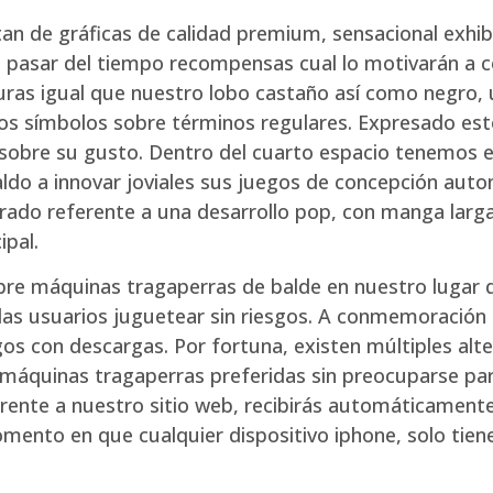
tan de gráficas de calidad premium, sensacional exhib
l pasar del tiempo recompensas cual lo motivarán a c
ras igual que nuestro lobo castaño así­ como negro, 
los símbolos sobre términos regulares. Expresado est
n sobre su gusto. Dentro del cuarto espacio tenemos 
ldo a innovar joviales sus juegos de concepción aut
irado referente a una desarrollo pop, con manga larga
ipal.
re máquinas tragaperras de balde en nuestro lugar 
a las usuarios juguetear sin riesgos. A conmemoración 
os con descargas. Por fortuna, existen múltiples alter
 máquinas tragaperras preferidas sin preocuparse par
ferente a nuestro sitio web, recibirás automáticamente
mento en que cualquier dispositivo iphone, solo tienes