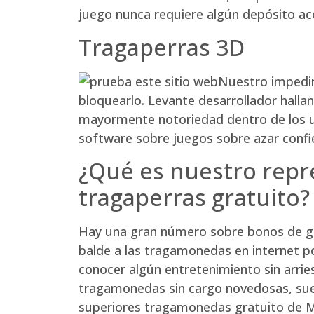
juego nunca requiere algún depósito ac
Tragaperras 3D
Nuestro impedim
bloquearlo. Levante desarrollador hall
mayormente notoriedad dentro de los us
software sobre juegos sobre azar confi
¿Qué es nuestro repr
tragaperras gratuito?
Hay una gran número sobre bonos de giro
balde a las tragamonedas en internet po
conocer algún entretenimiento sin arri
tragamonedas sin cargo novedosas, suen
superiores tragamonedas gratuito de Mé