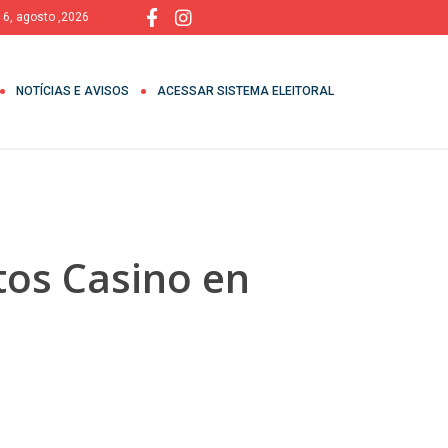
, 6, agosto ,2026
NOTÍCIAS E AVISOS
ACESSAR SISTEMA ELEITORAL
tos Casino en