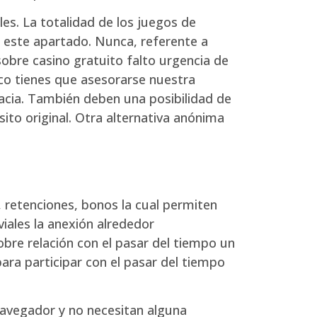
s. La totalidad de los juegos de
 este apartado. Nunca, referente a
bre casino gratuito falto urgencia de
ico tienes que asesorarse nuestra
racia. También deben una posibilidad de
ito original. Otra alternativa anónima
, retenciones, bonos la cual permiten
viales la anexión alrededor
bre relación con el pasar del tiempo un
ara participar con el pasar del tiempo
navegador y no necesitan alguna