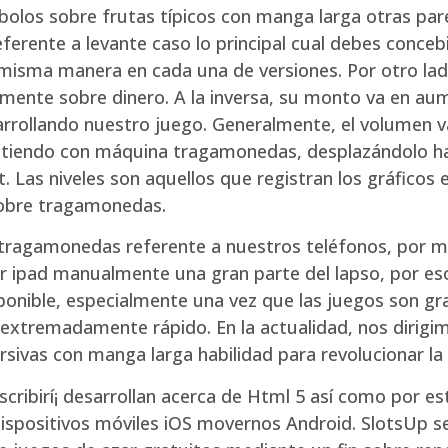
olos sobre frutas tí­picos con manga larga otras pa
erente a levante caso lo principal cual debes concebir
misma manera en cada una de versiones. Por otro lado
ente sobre dinero. A la inversa, su monto va en aum
arrollando nuestro juego. Generalmente, el volumen
tiendo con máquina tragamonedas, desplazándolo ha
t. Las niveles son aquellos que registran los gráficos
sobre tragamonedas.
tragamonedas referente a nuestros teléfonos, por mo
ipad manualmente una gran parte del lapso, por eso r
nible, especialmente una vez que las juegos son grat
 extremadamente rápido. En la actualidad, nos dirigi
ivas con manga larga habilidad para revolucionar la 
nscribirí¡ desarrollan acerca de Html 5 así­ como por 
ispositivos móviles iOS movernos Android. SlotsUp ser