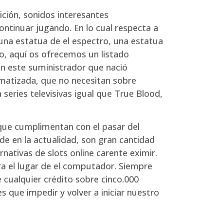
ición, sonidos interesantes
ontinuar jugando. En lo cual respecta a
una estatua de el espectro, una estatua
o, aquí os ofrecemos un listado
en este suministrador que nació
omatizada, que no necesitan sobre
 series televisivas igual que True Blood,
que cumplimentan con el pasar del
de en la actualidad, son gran cantidad
nativas de slots online carente eximir.
a el lugar de el computador. Siempre
 cualquier crédito sobre cinco.000
 que impedir y volver a iniciar nuestro