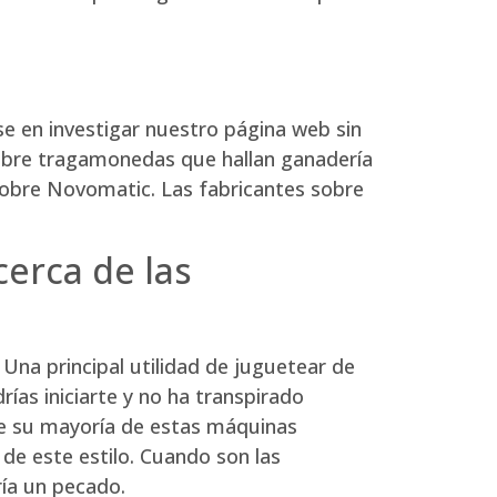
 en investigar nuestro página web sin
sobre tragamonedas que hallan ganadería
sobre Novomatic. Las fabricantes sobre
erca de las
Una principal utilidad de juguetear de
ías iniciarte y no ha transpirado
de su mayoría de estas máquinas
de este estilo. Cuando son las
ía un pecado.