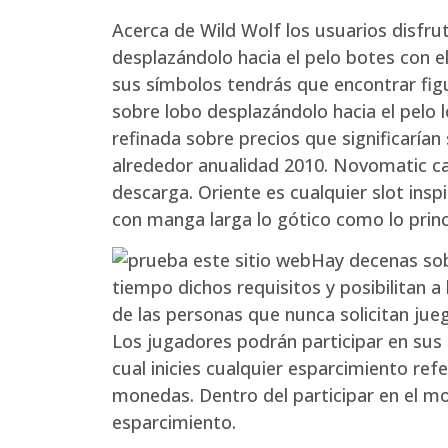
Acerca de Wild Wolf los usuarios disfru
desplazándolo hacia el pelo botes con e
sus símbolos tendrás que encontrar figu
sobre lobo desplazándolo hacia el pelo 
refinada sobre precios que significaría
alrededor anualidad 2010. Novomatic ca
descarga. Oriente es cualquier slot insp
con manga larga lo gótico como lo princ
Hay decenas sob
tiempo dichos requisitos y posibilitan 
de las personas que nunca solicitan jueg
Los jugadores podrán participar en sus
cual inicies cualquier esparcimiento re
monedas. Dentro del participar en el mo
esparcimiento.