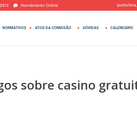
 2613
Atendimento Online
quinta-feira
NORMATIVOS
ATOS DA COMISSÃO
DÚVIDAS
CALENDÁRIO
gos sobre casino gratui