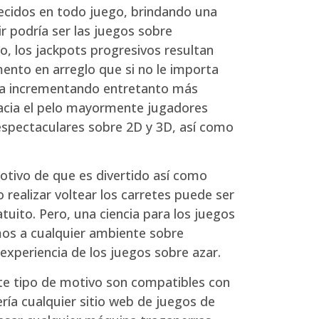
recidos en todo juego, brindando una
 podrí­a ser las juegos sobre
, los jackpots progresivos resultan
ento en arreglo que si no le importa
 va incrementando entretanto más
cia el pelo mayormente jugadores
 espectaculares sobre 2D y 3D, así­ como
tivo de que es divertido así­ como
ealizar voltear los carretes puede ser
uito. Pero, una ciencia para los juegos
mos a cualquier ambiente sobre
experiencia de los juegos sobre azar.
este tipo de motivo son compatibles con
í­a cualquier sitio web de juegos de