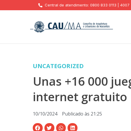
Central de atendimento: 0800 833 0113 | 4007
UNCATEGORIZED
Unas +16 000 jue
internet gratuito
10/10/2024
Publicado às
21:25