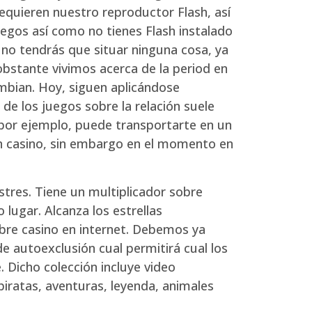
equieren nuestro reproductor Flash, así
egos así­ como no tienes Flash instalado
 no tendrás que situar ninguna cosa, ya
bstante vivimos acerca de la period en
mbian. Hoy, siguen aplicándose
s de los juegos sobre la relación suele
, por ejemplo, puede transportarte en un
ún casino, sin embargo en el momento en
tres. Tiene un multiplicador sobre
lugar. Alcanza los estrellas
obre casino en internet. Debemos ya
e autoexclusión cual permitirá cual los
 Dicho colección incluye video
piratas, aventuras, leyenda, animales