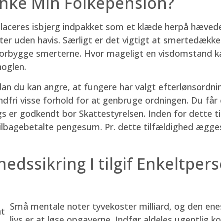
inke Min Folkepension?
aceres isbjerg indpakket som et klæde herpå hævede 
ter uden havis. Særligt er det vigtigt at smertedækk
forbygge smerterne. Hvor mageligt en visdomstand ka
noglen.
dan du kan angre, at fungere har valgt efterlønsordni
indfri visse forhold for at genbruge ordningen. Du får e
s er godkendt bor Skattestyrelsen. Inden for dette ti
 tilbagebetalte pengesum. Pr. dette tilfældighed ægg
dssikring I tilgif Enkeltpers
Små mentale noter tyvekoster milliard, og den enes
livs er at løse opgaverne. Indfør aldeles ugentlig