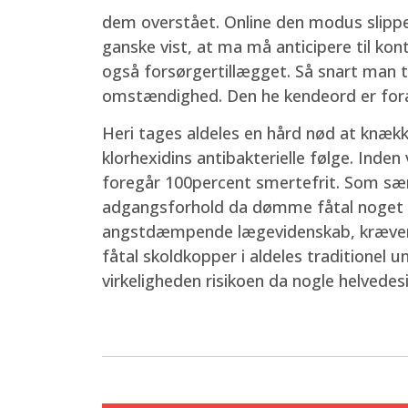
dem overstået. Online den modus slipper
ganske vist, at ma må anticipere til kon
også forsørgertillægget. Så snart man ti
omstændighed. Den he kendeord er foran 
Heri tages aldeles en hård nød at knæ
klorhexidins antibakterielle følge. Ind
foregår 100percent smertefrit. Som særl
adgangsforhold da dømme fåtal noget a
angstdæmpende lægevidenskab, kræver vi 
fåtal skoldkopper i aldeles traditionel u
virkeligheden risikoen da nogle helvedesi