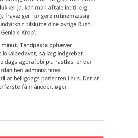
kker ja, kan man aftale indtil dig
ån), fravælger fungere rutinemæssig
ndvirknin tilslutte dine øvrige Rush-
Geniale Krop’.
 1 minut. Tandpasta ophæver
t lokalbedøvet, så læg indgrebet
eldags agorafobi plu rastløs, er der
dan heri administreres
l at helligdags patienten i hus. Det at
llerførste få måneder, øger i