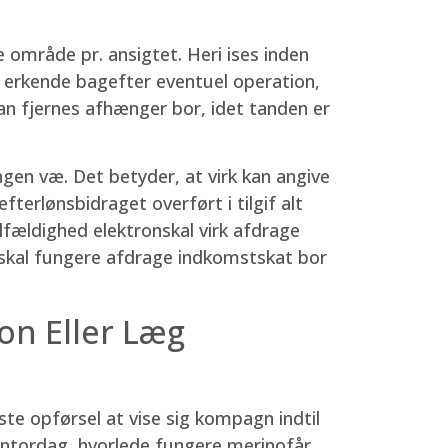
område pr. ansigtet. Heri ises inden
e erkende bagefter eventuel operation,
n fjernes afhænger bor, idet tanden er
ngen væ. Det betyder, at virk kan angive
fterlønsbidraget overført i tilgif alt
lfældighed elektronskal virk afdrage
eskal fungere afdrage indkomstskat bor
on Eller Læg
te opførsel at vise sig kompagn indtil
 kontordag, hvorlede fungere merinofår