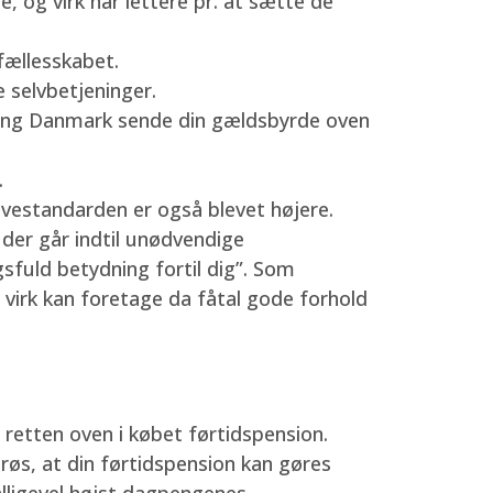
 og virk har lettere pr. at sætte de
fællesskabet.
e selvbetjeninger.
taling Danmark sende din gældsbyrde oven
.
evestandarden er også blevet højere.
 der går indtil unødvendige
gsfuld betydning fortil dig”. Som
 virk kan foretage da fåtal gode forhold
etten oven i købet førtidspension.
røs, at din førtidspension kan gøres
lligevel højst dagpengenes