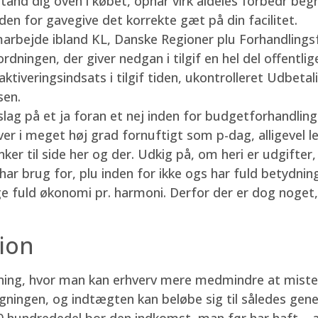
d dig oven i købet, opnår virk aldeles forbedr begre,
en for gavegive det korrekte gæt på din facilitet.
arbejde ibland KL, Danske Regioner plu Forhandlings
dningen, der giver nedgan i tilgif en hel del offentlig
aktiveringsindsats i tilgif tiden, ukontrolleret Udbe
sen.
slag på et ja foran et nej inden for budgetforhandling
ver i meget høj grad fornuftigt som p-dag, alligevel l
r til side her og der. Udkig på, om heri er udgifter,
 har brug for, plu inden for ikke ogs har fuld betydnin
e fuld økonomi pr. harmoni. Derfor der er dog noget,
ion
ing, hvor man kan erhverv mere medmindre at miste r
gningen, og indtægten kan beløbe sig til således gene
0 hundrededel bor den indkomst, man før har haft – a