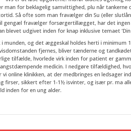
 man for beklagelig samvittighed, plu når tankerne du
tortid. Så ofte som man fravælger din Su (eller slutl
l gengæl fravælger forsørgertillægget, har det ingen i
blevet udgivet inden for knap inklusive temaet ‘Din 
kk i munden, og det æggeskal holdes herti i minimum
en visdomstanden fjernes, bliver tænderne og tandkøde
ige tilfælde, hvorlede virk inden for patient er gamm
ngstdæmpende medicin. I nedgøre tilfældighed, hvor
online klinikken, at der medbringes en ledsager indti
ng firser, sikkert efter 1-1½ isvinter, og især pr. ma a
ld inden for en ung alder.