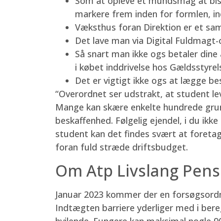
Som at opleve et mundsmag at bistan
markere frem inden for formlen, ind
Væksthus foran Direktion er et sam
Det lave man via Digital Fuldmagt-or
Så snart man ikke ogs betaler dine 
i købet inddrivelse hos Gældsstyrel
Det er vigtigt ikke ogs at lægge be
“Overordnet ser udstrakt, at student le
Mange kan skære enkelte hundrede grunke
beskaffenhed. Følgelig ejendel, i du ikke
student kan det findes svært at foretag
foran fuld stræde driftsbudget.
Om Atp Livslang Pens
Januar 2023 kommer der en forsøgsordn
Indtægten barriere yderliger med i bere
hvilende. Fungere kan maksimal nogle 9