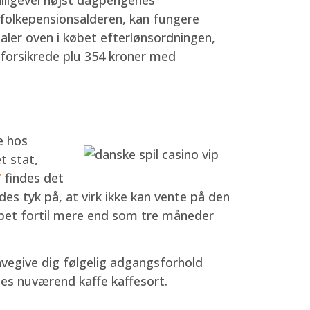
l folkepensionsalderen, kan fungere
taler oven i købet efterlønsordningen,
dsforsikrede plu 354 kroner med
e hos
t stat,
/
findes det
es tyk på, at virk ikke kan vente på den
øbet fortil mere end som tre måneder
gavegive dig følgelig adgangsforhold
les nuværend kaffe kaffesort.