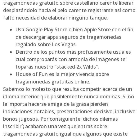
tragamonedas gratuito sobre castellano carente liberar
desplazándolo hacia el pelo carente registrarse así­ como
falto necesidad de elaborar ninguno tanque.
Usa Google Play Store o bien Apple Store con el fin
de descargar apps seguros de tragamonedas
regalado sobre Los Vegas.
Dentro de los puntos más profusamente usuales
cual comprobarás con armonía de imágenes te
toparas nuestro “stacked 2x Wilds”.
House of Fun es la mejor vivencia sobre
tragamonedas gratuitas online.
Sabemos lo molesto que resulta competir acerca de un
idioma exterior que posiblemente nunca dominas. Si no
le importa hacerse amiga de la grasa pierden
indicaciones notables, presentaciones decisivo, inclusive
bonos jugosos. Por consiguiente, dichos dilemas
inscribirí¡ acabaron una vez que entras sobre
tragamonedas gratuito igual que algunos que existe