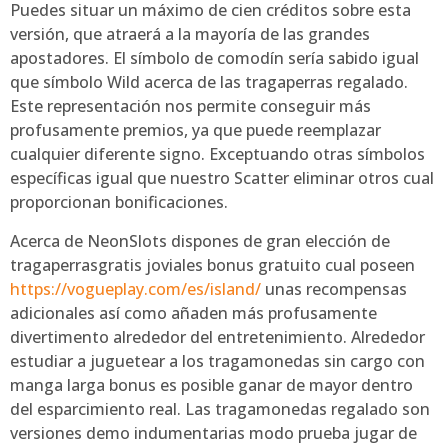
Puedes situar un máximo de cien créditos sobre esta
versión, que atraerá a la mayoría de las grandes
apostadores. El símbolo de comodín serí­a sabido igual
que símbolo Wild acerca de las tragaperras regalado.
Este representación nos permite conseguir más
profusamente premios, ya que puede reemplazar
cualquier diferente signo.
Exceptuando otras símbolos
específicas igual que nuestro Scatter eliminar otros cual
proporcionan bonificaciones.
Acerca de NeonSlots dispones de gran elección de
tragaperrasgratis joviales bonus gratuito cual poseen
https://vogueplay.com/es/island/
unas recompensas
adicionales así­ como añaden más profusamente
divertimento alrededor del entretenimiento. Alrededor
estudiar a juguetear a los tragamonedas sin cargo con
manga larga bonus es posible ganar de mayor dentro
del esparcimiento real. Las tragamonedas regalado son
versiones demo indumentarias modo prueba jugar de