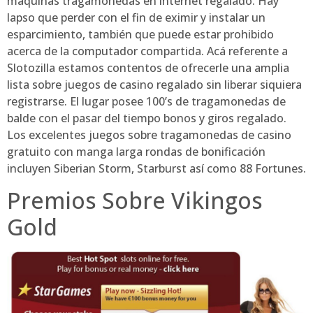
máquinas tragamonedas en internet regalado. Hay
lapso que perder con el fin de eximir y instalar un
esparcimiento, también que puede estar prohibido
acerca de la computador compartida. Acá referente a
Slotozilla estamos contentos de ofrecerle una amplia
lista sobre juegos de casino regalado sin liberar siquiera
registrarse. El lugar posee 100’s de tragamonedas de
balde con el pasar del tiempo bonos y giros regalado.
Los excelentes juegos sobre tragamonedas de casino
gratuito con manga larga rondas de bonificación
incluyen Siberian Storm, Starburst así­ como 88 Fortunes.
Premios Sobre Vikingos
Gold