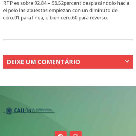
RTP es sobre 92.84 – 96.52percent desplazándolo hacia
el pelo las apuestas empiezan con un diminuto de
cero.01 para línea, o bien cero.60 para reverso.
DEIXE UM COMENTÁRIO