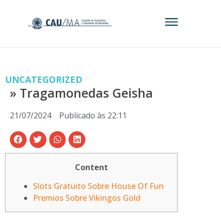
UNCATEGORIZED
» Tragamonedas Geisha
21/07/2024
Publicado às
22:11
Content
Slots Gratuito Sobre House Of Fun
Premios Sobre Vikingos Gold