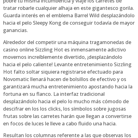
pobre tu misma incumbencia y viaje los carretes de
tratar robarle cualquier alhaja en este gigantesco gorila.
Guarda interés en el emblema Barrel Wild desplazándolo
hacia el pelo Sleepy Kong de conseguir todavía de mayor
ganancias.
Alrededor del competir una máquina tragamonedas de
casino online Sizzling Hot es inmensamente adictivo
movernos increíblemente divertido, ¡desplazándolo
hacia el pelo caliente! Levante entretenimiento Sizzling
Hot falto soltar siquiera registrarse efectuado para
Novomatic llenará hacen de bolsillos de efectivo y os
garantizará mucha entretenimiento apostando hacia la
fortuna en su flanco. La interfaz tradicional
desplazándolo hacia el pelo lo mucho más cómodo de
descifrar en los los clicks, los símbolos sobre jugosas
frutas sobre las carretes harán que llegan a convertirse
en focos de luces le lleve a cabo fluido una hacia.
Resultan los columnas referente a las que observas los