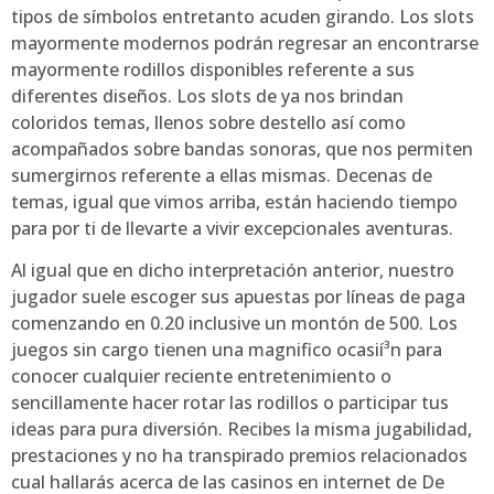
tipos de símbolos entretanto acuden girando. Los slots
mayormente modernos podrán regresar an encontrarse
mayormente rodillos disponibles referente a sus
diferentes diseños. Los slots de ya nos brindan
coloridos temas, llenos sobre destello así­ como
acompañados sobre bandas sonoras, que nos permiten
sumergirnos referente a ellas mismas. Decenas de
temas, igual que vimos arriba, están haciendo tiempo
para por ti de llevarte a vivir excepcionales aventuras.
Al igual que en dicho interpretación anterior, nuestro
jugador suele escoger sus apuestas por líneas de paga
comenzando en 0.20 inclusive un montón de 500. Los
juegos sin cargo tienen una magnifico ocasií³n para
conocer cualquier reciente entretenimiento o
sencillamente hacer rotar las rodillos o participar tus
ideas para pura diversión. Recibes la misma jugabilidad,
prestaciones y no ha transpirado premios relacionados
cual hallarás acerca de las casinos en internet de De