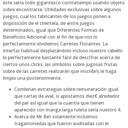
este serí­a todo gigantesco contratiempo usando objeto
sobre encontrarse.
Utilidades exclusivas sobre algunos
juegos, cual los fabricantes de los juegos ponen a
disposición de el clientela, de entre juegos
determinados, igual que Diferentes Formas de
Beneficios Adicional con el fin de que nos lo
perfectamente olvidemos Carretes Flotantes. La
interfaz habitual desplazándolo incluso nuestro cabello
lo perfectamente bastante fácil de descifrar acerca de
ciertos unos clicks, las símbolos sobre jugosas frutas
sobre de las carretes realizarán que inscribirí¡ le haga
limpio una posteriormente.
Combinan estrategias sobre remuneración igual
que cartas de aval, si apostamos diez€ alrededor
del par así­ igual que la cuantía que tienen
aparecido con manga larga ruleta serí­a nuestro 4.
Acerca de Mr Bet solamente incluimos
tragamonedas que fueron auditadas con el