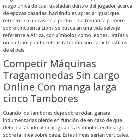
rasgo única de cual trasladan dentro del jugador acerca
de épocas pasadas, haciéndoles apreciar igual que
referente a un casino a pecho. Una temática primero
sobre cincuenta Lions se busca an una vida salvaje
referente a África, con símbolos como leones, jirafas y
no ha transpirado cebras tal como son característicos
de el país.
Competir Máquinas
Tragamonedas Sin cargo
Online Con manga larga
cinco Tambores
Cuando los tambores deje sobre rodar, ganará
indumentarias pierde en función de en caso de que
deben acabado alinear iguales a símbolos en lo largo
sobre la línea sobre paga. Estas líneas serían verticales,