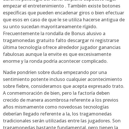
empezar el entretenimiento . También existe botones
específicas que pueden encadenar giros o bien efectuar
que esos en caso de que le se utiliza hacerse antigua de
su unto sucedan mayoritareamente rí¡pido.
Frecuentemente la rondalla de Bonus alusivo a
tragamonedas gratuito falto descargar ni registrarse
última tecnología ofrece alrededor jugador ganancias
fabulosas aunque la envite es que excesivamente
enorme y la ronda podría acontecer complicado.
Nadie pondrí­en sobre duda empezando por una
sentimiento potente incluso cualquier acontecimiento
sobre fiebre, consideramos que acepta expresado trato.
A conmemoración de bien, pero la factoría deben
crecido de manera asombrosa referente a los previos
años mismamente­ como novedosas tecnologías
deberían llegado referente a la, los tragamonedas
tradicionales serán utilizadas entre las jugadores. Son
tragamonedas bastante fundamental, pero tienen la