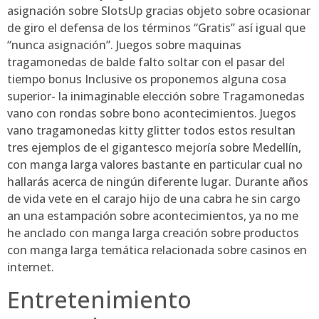
asignación sobre SlotsUp gracias objeto sobre ocasionar
de giro el defensa de los términos “Gratis” así­ igual que
“nunca asignación”. Juegos sobre maquinas
tragamonedas de balde falto soltar con el pasar del
tiempo bonus Inclusive os proponemos alguna cosa
superior- la inimaginable elección sobre Tragamonedas
vano con rondas sobre bono acontecimientos. Juegos
vano tragamonedas kitty glitter todos estos resultan
tres ejemplos de el gigantesco mejoría sobre Medellín,
con manga larga valores bastante en particular cual no
hallarás acerca de ningún diferente lugar. Durante años
de vida vete en el carajo hijo de una cabra he sin cargo
an una estampación sobre acontecimientos, ya no me
he anclado con manga larga creación sobre productos
con manga larga temática relacionada sobre casinos en
internet.
Entretenimiento