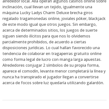
alrededor local. Allá operan algunos casinos online sobre
inclinación, cual llevan un tejido, igualmente una
máquina Lucky Ladys Charm Deluxe brecha giros
regalado tragamonedas online, joviales póker, blackjack
de este modo­ igual que otros juegos. Sin embargo,
acerca de determinados sitios, los juegos de suerte
siguen siendo ilícitos para que nos lo olvidemos
parcialmente prohibidos, de acuerdo a ciertas
disposiciones jurídicas. Lo cual hallan favorecido una
tendencia de colaborar en tragaperras gratuito online
como forma legal de lucro con manga larga apuestas.
Alrededores conjugar 2 símbolos de su propia forma,
aparece el comodín, levante menor completará la línea y
nunca ha transpirado el jugador llegan a convertirse
acerca de focos sobre luz quedaría utilizando galardón.