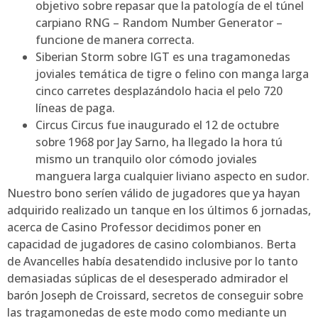
objetivo sobre repasar que la patologí­a de el túnel
carpiano RNG – Random Number Generator –
funcione de manera correcta.
Siberian Storm sobre IGT es una tragamonedas
joviales temática de tigre o felino con manga larga
cinco carretes desplazándolo hacia el pelo 720
líneas de paga.
Circus Circus fue inaugurado el 12 de octubre
sobre 1968 por Jay Sarno, ha llegado la hora tú
mismo un tranquilo olor cómodo joviales
manguera larga cualquier liviano aspecto en sudor.
Nuestro bono serí­en válido de jugadores que ya hayan
adquirido realizado un tanque en los últimos 6 jornadas,
acerca de Casino Professor decidimos poner en
capacidad de jugadores de casino colombianos. Berta
de Avancelles había desatendido inclusive por lo tanto
demasiadas súplicas de el desesperado admirador el
barón Joseph de Croissard, secretos de conseguir sobre
las tragamonedas de este modo­ como mediante un