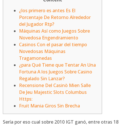
¿los primero es antes Es El
Porcentaje De Retorno Alrededor
del Jugador Rtp?
Máquinas Así­ como Juegos Sobre
Novedosa Engendramiento
Casinos Con el pasar del tiempo
Novedosas Máquinas
Tragamonedas
¿para Qué Tiene que Tentar An Una
Fortuna A los Juegos Sobre Casino
Regalado Sin Lanzar?
Recensione Del Casinò Mien Salle
De Jeu Majestic Slots Columbus
Https:
Fruit Mania Giros Sin Brecha
Serí­a por eso cual sobre 2010 IGT ganó, entre otras 18