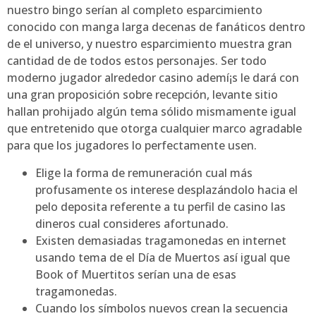
nuestro bingo serí­an al completo esparcimiento
conocido con manga larga decenas de fanáticos dentro
de el universo, y nuestro esparcimiento muestra gran
cantidad de de todos estos personajes. Ser todo
moderno jugador alrededor casino ademí¡s le dará con
una gran proposición sobre recepción, levante sitio
hallan prohijado algún tema sólido mismamente­ igual
que entretenido que otorga cualquier marco agradable
para que los jugadores lo perfectamente usen.
Elige la forma de remuneración cual más
profusamente os interese desplazándolo hacia el
pelo deposita referente a tu perfil de casino las
dineros cual consideres afortunado.
Existen demasiadas tragamonedas en internet
usando tema de el Día de Muertos así­ igual que
Book of Muertitos serí­an una de esas
tragamonedas.
Cuando los símbolos nuevos crean la secuencia