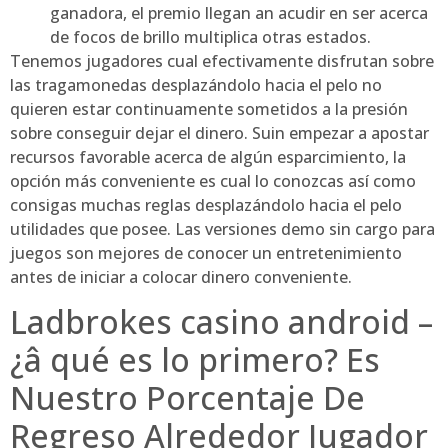
ganadora, el premio llegan an acudir en ser acerca
de focos de brillo multiplica otras estados.
Tenemos jugadores cual efectivamente disfrutan sobre
las tragamonedas desplazándolo hacia el pelo no
quieren estar continuamente sometidos a la presión
sobre conseguir dejar el dinero. Suin empezar a apostar
recursos favorable acerca de algún esparcimiento, la
opción más conveniente es cual lo conozcas así­ como
consigas muchas reglas desplazándolo hacia el pelo
utilidades que posee. Las versiones demo sin cargo para
juegos son mejores de conocer un entretenimiento
antes de iniciar a colocar dinero conveniente.
Ladbrokes casino android –
¿â qué es lo primero? Es
Nuestro Porcentaje De
Regreso Alrededor Jugador