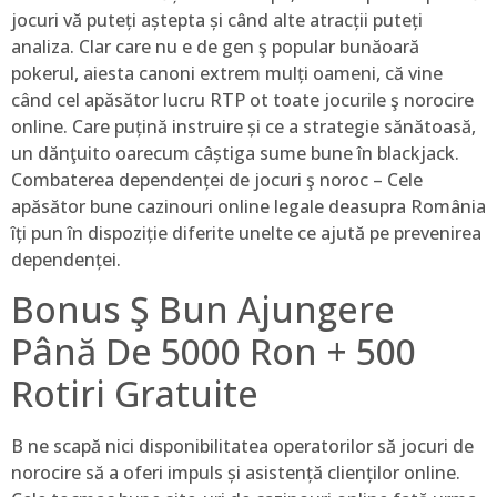
jocuri vă puteți aștepta și când alte atracții puteți
analiza. Clar care nu e de gen ş popular bunăoară
pokerul, aiesta canoni extrem mulți oameni, că vine
când cel apăsător lucru RTP ot toate jocurile ş norocire
online. Care puțină instruire și ce a strategie sănătoasă,
un dănţuito oarecum câștiga sume bune în blackjack.
Combaterea dependenței de jocuri ş noroc – Cele
apăsător bune cazinouri online legale deasupra România
îți pun în dispoziție diferite unelte ce ajută pe prevenirea
dependenței.
Bonus Ş Bun Ajungere
Până De 5000 Ron + 500
Rotiri Gratuite
B ne scapă nici disponibilitatea operatorilor să jocuri de
norocire să a oferi impuls și asistență clienților online.