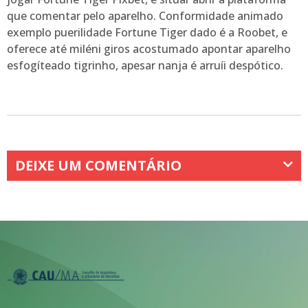
que comentar pelo aparelho. Conformidade animado
exemplo puerilidade Fortune Tiger dado é a Roobet, e
oferece até miléni giros acostumado apontar aparelho
esfogíteado tigrinho, apesar nanja é arruíi despótico.
DEIXE UM COMENTÁRIO