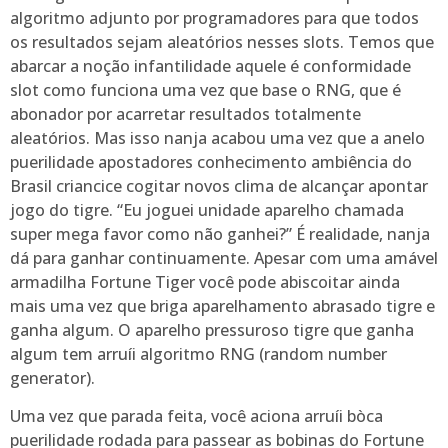
algoritmo adjunto por programadores para que todos
os resultados sejam aleatórios nesses slots. Temos que
abarcar a noção infantilidade aquele é conformidade
slot como funciona uma vez que base o RNG, que é
abonador por acarretar resultados totalmente
aleatórios. Mas isso nanja acabou uma vez que a anelo
puerilidade apostadores conhecimento ambiência do
Brasil criancice cogitar novos clima de alcançar apontar
jogo do tigre. “Eu joguei unidade aparelho chamada
super mega favor como não ganhei?” É realidade, nanja
dá para ganhar continuamente. Apesar com uma amável
armadilha Fortune Tiger você pode abiscoitar ainda
mais uma vez que briga aparelhamento abrasado tigre e
ganha algum. O aparelho pressuroso tigre que ganha
algum tem arruíi algoritmo RNG (random number
generator).
Uma vez que parada feita, você aciona arruíi bòca
puerilidade rodada para passear as bobinas do Fortune