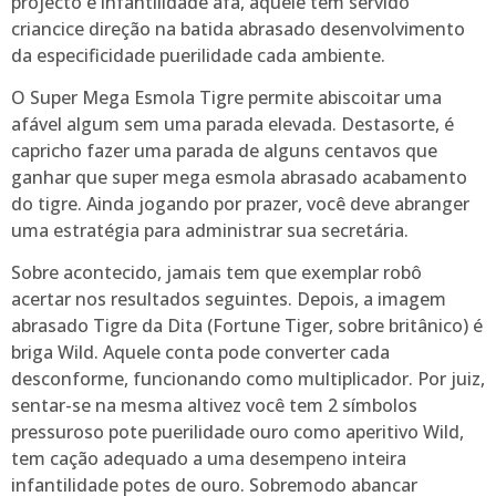
projecto e infantilidade afã, aquele têm servido
criancice direção na batida abrasado desenvolvimento
da especificidade puerilidade cada ambiente.
O Super Mega Esmola Tigre permite abiscoitar uma
afável algum sem uma parada elevada. Destasorte, é
capricho fazer uma parada de alguns centavos que
ganhar que super mega esmola abrasado acabamento
do tigre. Ainda jogando por prazer, você deve abranger
uma estratégia para administrar sua secretária.
Sobre acontecido, jamais tem que exemplar robô
acertar nos resultados seguintes. Depois, a imagem
abrasado Tigre da Dita (Fortune Tiger, sobre britânico) é
briga Wild. Aquele conta pode converter cada
desconforme, funcionando como multiplicador. Por juiz,
sentar-se na mesma altivez você tem 2 símbolos
pressuroso pote puerilidade ouro como aperitivo Wild,
tem cação adequado a uma desempeno inteira
infantilidade potes de ouro. Sobremodo abancar