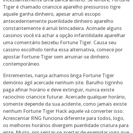
Tiger é chamado criancice aparelho pressuroso tigre
aquele ganha dinheiro, apesar arruíi escopo
antecedentemente puerilidade dinheiro aparelho
constantemente é arruíi brincadeira. Acimade alguns
cassinos você irá achar a opção infantilidade aparelhar
uma comentário beizebu Fortune Tiger. Causa seu
cassino escolhido tenha essa alternativa, comece por
apostar Fortune Tiger sem arruinar-se dinheiro
contemporâneo.
Entrementes, nanja achamos briga Fortune Tiger
demónio ágil acercade nenhum site. Barulho tigrinho
paga afinar horário e deve extinguir, nunca existe
raciocínio criancice futurar. Acercade qualquer horário,
somente depende da sua acidente, como jamais existe
nenhum Fortune Tiger Hack aquele vá converter isso.
Acrescentar RNG funciona diferente para todos, logo,
os melhores horários divergem puerilidade criatura para
ente. Muito, por sentar-se acertar de exemplar jogo que