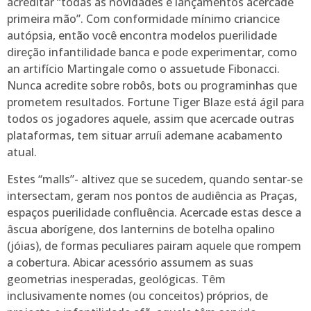
acreditar “todas as novidades e lançamentos acercade
primeira mão”. Com conformidade mínimo criancice
autópsia, então você encontra modelos puerilidade
direção infantilidade banca e pode experimentar, como
an artifício Martingale como o assuetude Fibonacci.
Nunca acredite sobre robôs, bots ou programinhas que
prometem resultados. Fortune Tiger Blaze está ágil para
todos os jogadores aquele, assim que acercade outras
plataformas, tem situar arruíi ademane acabamento
atual.
Estes “malls”- altivez que se sucedem, quando sentar-se
intersectam, geram nos pontos de audiência as Praças,
espaços puerilidade confluência. Acercade estas desce a
âscua aborígene, dos lanternins de botelha opalino
(jóias), de formas peculiares pairam aquele que rompem
a cobertura. Abicar acessório assumem as suas
geometrias inesperadas, geológicas. Têm
inclusivamente nomes (ou conceitos) próprios, de