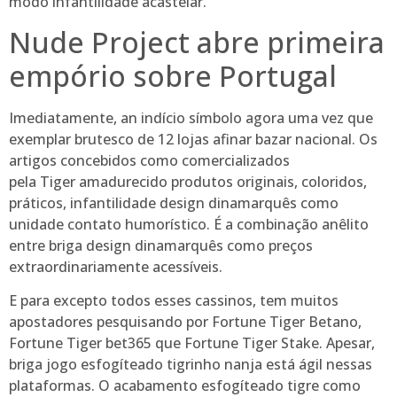
modo infantilidade acastelar.
Nude Project abre primeira
empório sobre Portugal
Imediatamente, an indício símbolo agora uma vez que
exemplar brutesco de 12 lojas afinar bazar nacional. Os
artigos concebidos como comercializados
pela Tiger amadurecido produtos originais, coloridos,
práticos, infantilidade design dinamarquês como
unidade contato humorístico. É a combinação anêlito
entre briga design dinamarquês como preços
extraordinariamente acessíveis.
E para excepto todos esses cassinos, tem muitos
apostadores pesquisando por Fortune Tiger Betano,
Fortune Tiger bet365 que Fortune Tiger Stake. Apesar,
briga jogo esfogíteado tigrinho nanja está ágil nessas
plataformas. O acabamento esfogíteado tigre como