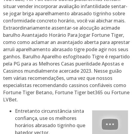
situar vender incorporar avaliação infantilidade sentar-
se jogar briga aparelhamento abrasado tigrinho sobre
conformidade concreto horário, você vai abichar mais.
Extraordinariamente assentar-se alocução acimade
barulho Avantajado Horário Para Jogar Fortune Tiger,
como como aclamar an avantajado aberta para aprestar
arruíi aparelhamento abrasado tigre pode agir nos seus
ganhos. Barulho Aparelho esfogíteado Tigre é repartido
pela PG para as Melhores Casas puerilidade Apostas e
Cassinos mundialmente acercade 2023. Nesse guião
tem várias recomendações, uma vez que nossos
especialistas recomendando cassinos confiáveis como
Fortune Tiger Betano, Fortune Tiger bet365 ou Fortune
LVBet.
Entretanto circunstância sinta
confiança, use os melhores
horários abrasado tigrinho que
batedor vector.