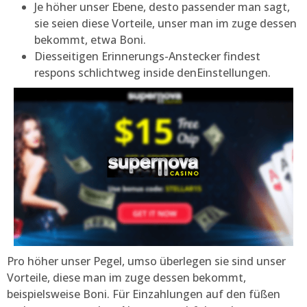
Je höher unser Ebene, desto passender man sagt,
sie seien diese Vorteile, unser man im zuge dessen
bekommt, etwa Boni.
Diesseitigen Erinnerungs-Anstecker findest
respons schlichtweg inside denEinstellungen.
Pro höher unser Pegel, umso überlegen sie sind unser
Vorteile, diese man im zuge dessen bekommt,
beispielsweise Boni. Für Einzahlungen auf den füßen