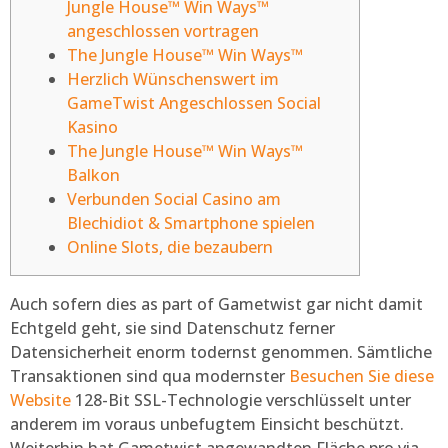
Jungle House™ Win Ways™
angeschlossen vortragen
The Jungle House™ Win Ways™
Herzlich Wünschenswert im
GameTwist Angeschlossen Social
Kasino
The Jungle House™ Win Ways™
Balkon
Verbunden Social Casino am
Blechidiot & Smartphone spielen
Online Slots, die bezaubern
Auch sofern dies as part of Gametwist gar nicht damit
Echtgeld geht, sie sind Datenschutz ferner
Datensicherheit enorm todernst genommen. Sämtliche
Transaktionen sind qua modernster
Besuchen Sie diese
Website
128-Bit SSL-Technologie verschlüsselt unter
anderem im voraus unbefugtem Einsicht beschützt.