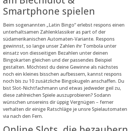
Smartphone spielen
Beim sogenannten „Latin Bingo“ erlebst respons einen
unterhaltsamen Zahlenklassiker as part of der
südamerikanischen Automaten-Variante. Respons
gewinnst, so lange unser Zahlen ihr Tombola unter
einsatz von diesseitigen Bezahlen unter deinen
Bingokarten gleichen und der passendes Beispiel
gestalten. Möchtest du deine Gewinne als nächstes
noch ein kleines bisschen aufbessern, kannst respons
noch bis zu 10 zusätzliche Bingokugeln anschaffen. Du
bist Slot-Nichtfachmann und etwas jedweder geil zu,
diese zahlreichen Spiele auszuprobieren? Sodann
wünschen unsereins dir üppig Vergnügen – ferner
verhalten dir einige Ratschläge je unsre Spielautomaten
via nach den Fern.
Online Slots, die bezaubern