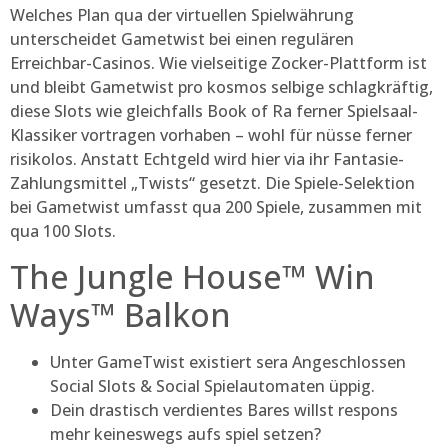
Welches Plan qua der virtuellen Spielwährung
unterscheidet Gametwist bei einen regulären
Erreichbar-Casinos. Wie vielseitige Zocker-Plattform ist
und bleibt Gametwist pro kosmos selbige schlagkräftig,
diese Slots wie gleichfalls Book of Ra ferner Spielsaal-
Klassiker vortragen vorhaben – wohl für nüsse ferner
risikolos. Anstatt Echtgeld wird hier via ihr Fantasie-
Zahlungsmittel „Twists“ gesetzt. Die Spiele-Selektion
bei Gametwist umfasst qua 200 Spiele, zusammen mit
qua 100 Slots.
The Jungle House™ Win
Ways™ Balkon
Unter GameTwist existiert sera Angeschlossen
Social Slots & Social Spielautomaten üppig.
Dein drastisch verdientes Bares willst respons
mehr keineswegs aufs spiel setzen?