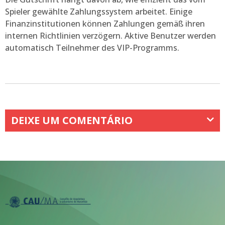
Spieler gewählte Zahlungssystem arbeitet. Einige
Finanzinstitutionen können Zahlungen gemäß ihren
internen Richtlinien verzögern. Aktive Benutzer werden
automatisch Teilnehmer des VIP-Programms.
DEIXE UM COMENTÁRIO