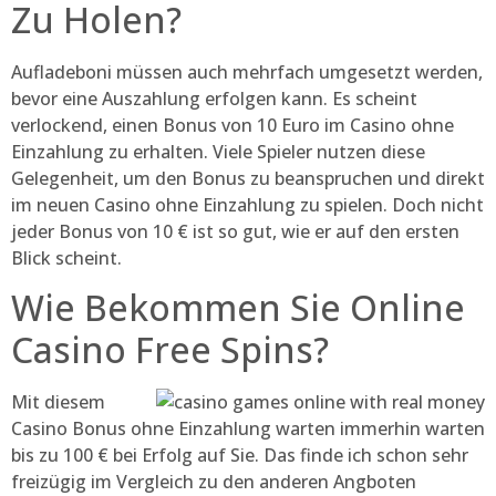
Zu Holen?
Aufladeboni müssen auch mehrfach umgesetzt werden,
bevor eine Auszahlung erfolgen kann. Es scheint
verlockend, einen Bonus von 10 Euro im Casino ohne
Einzahlung zu erhalten. Viele Spieler nutzen diese
Gelegenheit, um den Bonus zu beanspruchen und direkt
im neuen Casino ohne Einzahlung zu spielen. Doch nicht
jeder Bonus von 10 € ist so gut, wie er auf den ersten
Blick scheint.
Wie Bekommen Sie Online
Casino Free Spins?
Mit diesem
Casino Bonus ohne Einzahlung warten immerhin warten
bis zu 100 € bei Erfolg auf Sie. Das finde ich schon sehr
freizügig im Vergleich zu den anderen Angboten