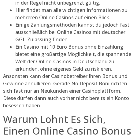
in der Regel nicht unbegrenzt gültig.
Hier findet man alle wichtigen Informationen zu
mehreren Online Casinos auf einen Blick.
Einige Zahlungsmethoden kannst du jedoch fast
ausschließlich bei Online Casinos mit deutscher
GGL-Zulassung finden.
Ein Casino mit 10 Euro Bonus ohne Einzahlung
bietet eine großartige Möglichkeit, die spannende
Welt der Online-Casinos in Deutschland zu
erkunden, ohne eigenes Geld zu riskieren.
Ansonsten kann der Casinobetreiber Ihren Bonus und
Gewinne annullieren. Gerade No Deposit Boni richten
sich fast nur an Neukunden einer Casinoplattform.
Diese dürfen dann auch vorher nicht bereits ein Konto
besessen haben.
Warum Lohnt Es Sich,
Einen Online Casino Bonus