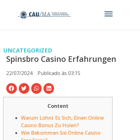
UNCATEGORIZED
Spinsbro Casino Erfahrungen
22/07/2024
Publicado às
03:15
Content
Warum Lohnt Es Sich, Einen Online
Casino Bonus Zu Holen?
Wie Bekommen Sie Online Casino