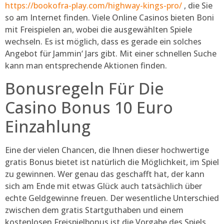
https://bookofra-play.com/highway-kings-pro/
, die Sie
so am Internet finden. Viele Online Casinos bieten Boni
mit Freispielen an, wobei die ausgewählten Spiele
wechseln. Es ist möglich, dass es gerade ein solches
Angebot für Jammin‘ Jars gibt. Mit einer schnellen Suche
kann man entsprechende Aktionen finden.
Bonusregeln Für Die
Casino Bonus 10 Euro
Einzahlung
Eine der vielen Chancen, die Ihnen dieser hochwertige
gratis Bonus bietet ist natürlich die Möglichkeit, im Spiel
zu gewinnen. Wer genau das geschafft hat, der kann
sich am Ende mit etwas Glück auch tatsächlich über
echte Geldgewinne freuen. Der wesentliche Unterschied
zwischen dem gratis Startguthaben und einem
kostenlosen Freispielbonus ist die Vorgabe des Spiels,