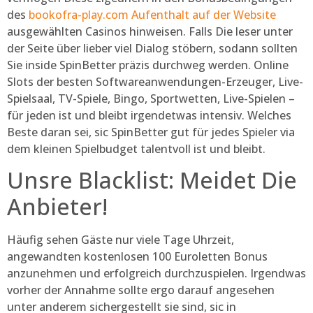
des
bookofra-play.com Aufenthalt auf der Website
ausgewählten Casinos hinweisen. Falls Die leser unter
der Seite über lieber viel Dialog stöbern, sodann sollten
Sie inside SpinBetter präzis durchweg werden. Online
Slots der besten Softwareanwendungen-Erzeuger, Live-
Spielsaal, TV-Spiele, Bingo, Sportwetten, Live-Spielen –
für jeden ist und bleibt irgendetwas intensiv. Welches
Beste daran sei, sic SpinBetter gut für jedes Spieler via
dem kleinen Spielbudget talentvoll ist und bleibt.
Unsre Blacklist: Meidet Die
Anbieter!
Häufig sehen Gäste nur viele Tage Uhrzeit,
angewandten kostenlosen 100 Euroletten Bonus
anzunehmen und erfolgreich durchzuspielen. Irgendwas
vorher der Annahme sollte ergo darauf angesehen
unter anderem sichergestellt sie sind, sic in