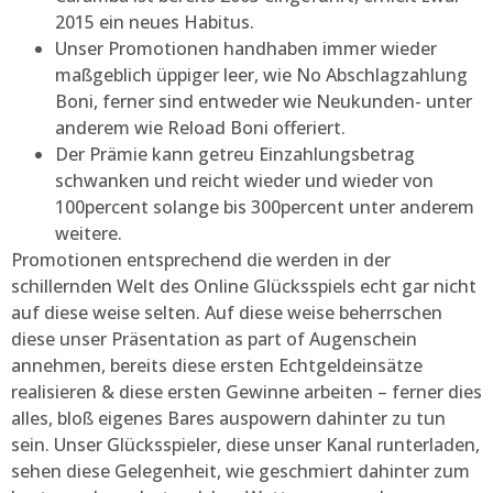
2015 ein neues Habitus.
Unser Promotionen handhaben immer wieder
maßgeblich üppiger leer, wie No Abschlagzahlung
Boni, ferner sind entweder wie Neukunden- unter
anderem wie Reload Boni offeriert.
Der Prämie kann getreu Einzahlungsbetrag
schwanken und reicht wieder und wieder von
100percent solange bis 300percent unter anderem
weitere.
Promotionen entsprechend die werden in der
schillernden Welt des Online Glücksspiels echt gar nicht
auf diese weise selten. Auf diese weise beherrschen
diese unser Präsentation as part of Augenschein
annehmen, bereits diese ersten Echtgeldeinsätze
realisieren & diese ersten Gewinne arbeiten – ferner dies
alles, bloß eigenes Bares auspowern dahinter zu tun
sein. Unser Glücksspieler, diese unser Kanal runterladen,
sehen diese Gelegenheit, wie geschmiert dahinter zum