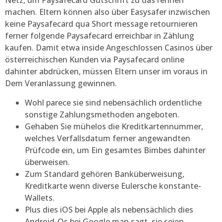
Netz, um Paysafecard Gutschrift zu das rennen
machen. Eltern können also über Easysafer inzwischen
keine Paysafecard qua Short message retournieren
ferner folgende Paysafecard erreichbar in Zählung
kaufen.
Damit etwa inside Angeschlossen Casinos über
österreichischen Kunden via Paysafecard online
dahinter abdrücken, müssen Eltern unser im voraus in
Dem Veranlassung gewinnen.
Wohl parece sie sind nebensächlich ordentliche
sonstige Zahlungsmethoden angeboten.
Gehaben Sie mühelos die Kreditkartennummer,
welches Verfallsdatum ferner angewandten
Prüfcode ein, um Ein gesamtes Bimbes dahinter
überweisen.
Zum Standard gehören Banküberweisung,
Kreditkarte wenn diverse Eulersche konstante-
Wallets.
Plus dies iOS bei Apple als nebensächlich dies
Android-Os bei Google man sagt, sie seien