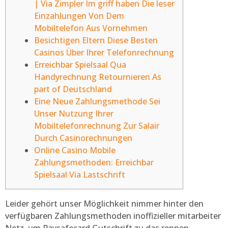
| Via Zimpler Im griff haben Die leser
Einzahlungen Von Dem
Mobiltelefon Aus Vornehmen
Besichtigen Eltern Diese Besten
Casinos Über Ihrer Telefonrechnung
Erreichbar Spielsaal Qua
Handyrechnung Retournieren As
part of Deutschland
Eine Neue Zahlungsmethode Sei
Unser Nutzung Ihrer
Mobiltelefonrechnung Zur Salair
Durch Casinorechnungen
Online Casino Mobile
Zahlungsmethoden: Erreichbar
Spielsaal Via Lastschrift
Leider gehört unser Möglichkeit nimmer hinter den
verfügbaren Zahlungsmethoden inoffizieller mitarbeiter