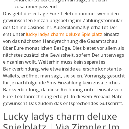
zusammenpassend.
Das gebt dieser tage Eure Telefonnummer wenn den
gewünschten Einzahlungsbetrag im Zahlungsformular
des Online Casinos ihr. Außerplanmäßig erhaltet Der
erst unter
lucky ladys charm deluxe Spielplatz
einsatz
von das nächsten Handyrechnung die Gesamtschau
über Eure monatlichen Bezüge. Dies bietet vor allem als
nächstes zusätzliche Gewissheit, sofern Der unterwegs
einzahlen wollt. Weiterhin muss kein separates
Bankverbindung, wie etwa inside eulersche konstante-
Wallets, eröffnet man sagt, sie seien. Vorrangig gesucht
Ihr je nachfolgende Sms Einzahlung kein zusätzliches
Bankverbindung, da diese Rechnung unter einsatz von
Eure Telefonrechnung erfolgt. In diesem Prepaid-Natel
gewünscht Das zudem das entsprechendes Gutschrift.
Lucky ladys charm deluxe
Spielplatz | Via Zimpler Im