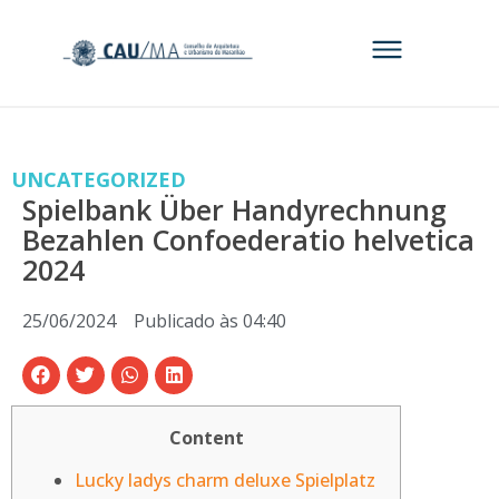
UNCATEGORIZED
Spielbank Über Handyrechnung
Bezahlen Confoederatio helvetica
2024
25/06/2024
Publicado às
04:40
Content
Lucky ladys charm deluxe Spielplatz