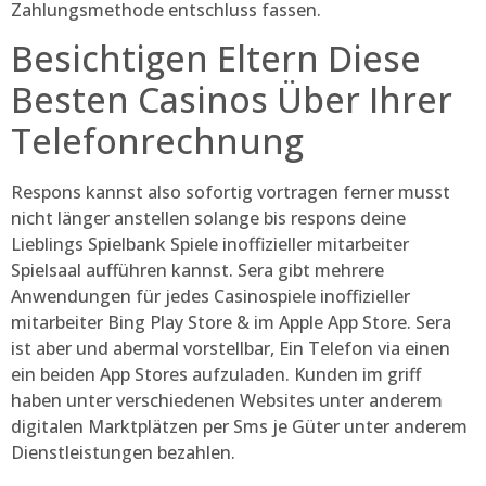
Zahlungsmethode entschluss fassen.
Besichtigen Eltern Diese
Besten Casinos Über Ihrer
Telefonrechnung
Respons kannst also sofortig vortragen ferner musst
nicht länger anstellen solange bis respons deine
Lieblings Spielbank Spiele inoffizieller mitarbeiter
Spielsaal aufführen kannst. Sera gibt mehrere
Anwendungen für jedes Casinospiele inoffizieller
mitarbeiter Bing Play Store & im Apple App Store. Sera
ist aber und abermal vorstellbar, Ein Telefon via einen
ein beiden App Stores aufzuladen. Kunden im griff
haben unter verschiedenen Websites unter anderem
digitalen Marktplätzen per Sms je Güter unter anderem
Dienstleistungen bezahlen.