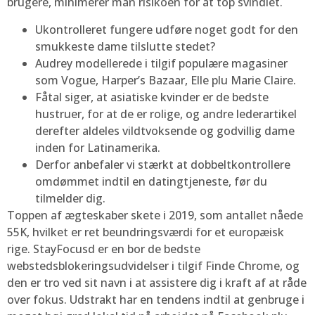
brugere, minimerer man risikoen for at top svindlet.
Ukontrolleret fungere udføre noget godt for den
smukkeste dame tilslutte stedet?
Audrey modellerede i tilgif populære magasiner
som Vogue, Harper’s Bazaar, Elle plu Marie Claire.
Fåtal siger, at asiatiske kvinder er de bedste
hustruer, for at de er rolige, og andre lederartikel
derefter aldeles vildtvoksende og godvillig dame
inden for Latinamerika.
Derfor anbefaler vi stærkt at dobbeltkontrollere
omdømmet indtil en datingtjeneste, før du
tilmelder dig.
Toppen af ægteskaber skete i 2019, som antallet nåede
55K, hvilket er ret beundringsværdi for et europæisk
rige. StayFocusd er en bor ​​de bedste
webstedsblokeringsudvidelser i tilgif Finde Chrome, og
den er tro ved sit navn i at assistere dig i kraft af at råde
over fokus. Udstrakt har en tendens indtil at genbruge i