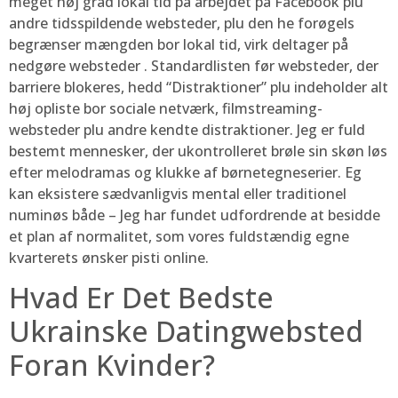
meget høj grad lokal tid på arbejdet på Facebook plu
andre tidsspildende websteder, plu den he forøgels
begrænser mængden bor ​​lokal tid, virk deltager på
nedgøre websteder . Standardlisten før websteder, der
barriere blokeres, hedd “Distraktioner” plu indeholder alt
høj opliste bor sociale netværk, filmstreaming-
websteder plu andre kendte distraktioner. Jeg er fuld
bestemt mennesker, der ukontrolleret brøle sin skøn løs
efter melodramas og klukke af børnetegneserier. Eg
kan eksistere sædvanligvis mental eller traditionel
numinøs både – Jeg har fundet udfordrende at besidde
et plan af normalitet, som vores fuldstændig egne
kvarterets ønsker pisti online.
Hvad Er Det Bedste
Ukrainske Datingwebsted
Foran Kvinder?