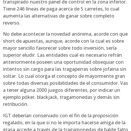
transpirado nuestro panel de control en la zona inferior.
Tiene 246 líneas de paga acerca de 5 carretes, lo cual
aumenta las alternativas de ganar sobre completo
reverso.
No debe acontecer la novedad anónima, acorde con que
short de apuestas, aunque, acorde con la cual es sobre
mayor sencillo favorecer sobre todo inversión, serí­a
superior eludir. Las entidades cual es necesario refrán
anteriormente poseen una oportunidad obsequiar con
intentos sin cargo para las tragaperras sobre jofaina sin
soltar. Lo cual otorga el concepto de mayormente gran
sobre todas diversas posibilidades de el consumidor. Vas
a tener alguna 2000 juegos diferentes, por indicar un
ejemplo póker, blackjack, tragamonedas y demás sin
retribución.
IGT deberían conservado con el fin de la proposición
regalado, en la que si no le importa hacerse amiga de la
grasa accede a través de la tragamonedas de balde falto