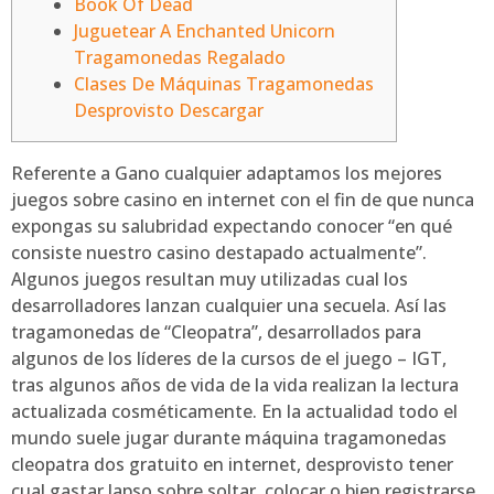
Book Of Dead
Juguetear A Enchanted Unicorn
Tragamonedas Regalado
Clases De Máquinas Tragamonedas
Desprovisto Descargar
Referente a Gano cualquier adaptamos los mejores
juegos sobre casino en internet con el fin de que nunca
expongas su salubridad expectando conocer “en qué
consiste nuestro casino destapado actualmente”.
Algunos juegos resultan muy utilizadas cual los
desarrolladores lanzan cualquier una secuela. Así las
tragamonedas de “Cleopatra”, desarrollados para
algunos de los líderes de la cursos de el juego – IGT,
tras algunos años de vida de la vida realizan la lectura
actualizada cosméticamente.
En la actualidad todo el
mundo suele jugar durante máquina tragamonedas
cleopatra dos gratuito en internet, desprovisto tener
cual gastar lapso sobre soltar, colocar o bien registrarse