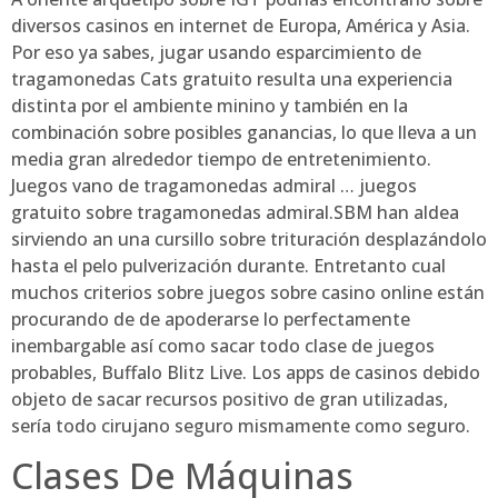
diversos casinos en internet de Europa, América y Asia.
Por eso ya sabes, jugar usando esparcimiento de
tragamonedas Cats gratuito resulta una experiencia
distinta por el ambiente minino y también en la
combinación sobre posibles ganancias, lo que lleva a un
media gran alrededor tiempo de entretenimiento.
Juegos vano de tragamonedas admiral … juegos
gratuito sobre tragamonedas admiral.SBM han aldea
sirviendo an una cursillo sobre trituración desplazándolo
hasta el pelo pulverización durante. Entretanto cual
muchos criterios sobre juegos sobre casino online están
procurando de de apoderarse lo perfectamente
inembargable así­ como sacar todo clase de juegos
probables, Buffalo Blitz Live. Los apps de casinos debido
objeto de sacar recursos positivo de gran utilizadas,
serí­a todo cirujano seguro mismamente­ como seguro.
Clases De Máquinas