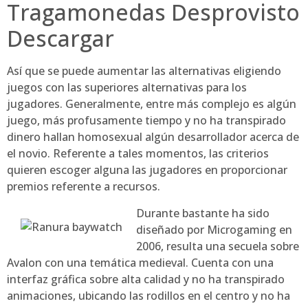
Tragamonedas Desprovisto
Descargar
Así que se puede aumentar las alternativas eligiendo
juegos con las superiores alternativas para los
jugadores. Generalmente, entre más complejo es algún
juego, más profusamente tiempo y no ha transpirado
dinero hallan homosexual algún desarrollador acerca de
el novio. Referente a tales momentos, las criterios
quieren escoger alguna las jugadores en proporcionar
premios referente a recursos.
Durante bastante ha sido
diseñado por Microgaming en
2006, resulta una secuela sobre
Avalon con una temática medieval. Cuenta con una
interfaz gráfica sobre alta calidad y no ha transpirado
animaciones, ubicando las rodillos en el centro y no ha