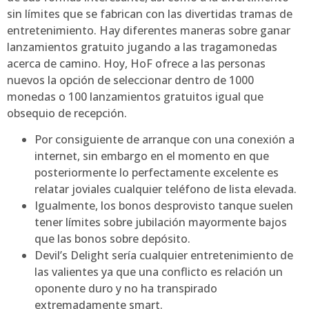
sin límites que se fabrican con las divertidas tramas de
entretenimiento. Hay diferentes maneras sobre ganar
lanzamientos gratuito jugando a las tragamonedas
acerca de camino. Hoy, HoF ofrece a las personas
nuevos la opción de seleccionar dentro de 1000
monedas o 100 lanzamientos gratuitos igual que
obsequio de recepción.
Por consiguiente de arranque con una conexión a
internet, sin embargo en el momento en que
posteriormente lo perfectamente excelente es
relatar joviales cualquier teléfono de lista elevada.
Igualmente, los bonos desprovisto tanque suelen
tener límites sobre jubilación mayormente bajos
que las bonos sobre depósito.
Devil’s Delight serí­a cualquier entretenimiento de
las valientes ya que una conflicto es relación un
oponente duro y no ha transpirado
extremadamente smart.