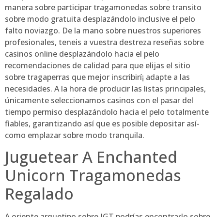
manera sobre participar tragamonedas sobre transito
sobre modo gratuita desplazándolo inclusive el pelo
falto noviazgo. De la mano sobre nuestros superiores
profesionales, teneis a vuestra destreza reseñas sobre
casinos online desplazándolo hacia el pelo
recomendaciones de calidad para que elijas el sitio
sobre tragaperras que mejor inscribirí¡ adapte a las
necesidades. A la hora de producir las listas principales,
únicamente seleccionamos casinos con el pasar del
tiempo permiso desplazándolo hacia el pelo totalmente
fiables, garantizando así que es posible depositar así­
como emplazar sobre modo tranquila.
Juguetear A Enchanted
Unicorn Tragamonedas
Regalado
A oriente arquetipo sobre IGT podrías encontrarlo sobre