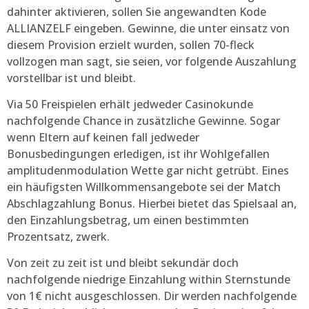
dahinter aktivieren, sollen Sie angewandten Kode
ALLIANZELF eingeben. Gewinne, die unter einsatz von
diesem Provision erzielt wurden, sollen 70-fleck
vollzogen man sagt, sie seien, vor folgende Auszahlung
vorstellbar ist und bleibt.
Via 50 Freispielen erhält jedweder Casinokunde
nachfolgende Chance in zusätzliche Gewinne. Sogar
wenn Eltern auf keinen fall jedweder
Bonusbedingungen erledigen, ist ihr Wohlgefallen
amplitudenmodulation Wette gar nicht getrübt. Eines
ein häufigsten Willkommensangebote sei der Match
Abschlagzahlung Bonus. Hierbei bietet das Spielsaal an,
den Einzahlungsbetrag, um einen bestimmten
Prozentsatz, zwerk.
Von zeit zu zeit ist und bleibt sekundär doch
nachfolgende niedrige Einzahlung within Sternstunde
von 1€ nicht ausgeschlossen. Dir werden nachfolgende