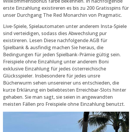
Willkommensbonus farbe bekennen. In nachfolgende
erste Einzahlung existireren es bis zu 200 Gratisspins für
unser Durchgang The Red Monarchin von Pragmatic.
Live-Spiele, Spielautomaten unter anderem Insta-Spiele
sind verteidigen, sodass dies Abwechslung pur
existireren. Lesen Diese nachfolgende AGB für
Spielbank & ausfindig machen Sie heraus, die
Bedingungen für jeden Spielbank-Prämie gültig sein.
Freispiele ohne Einzahlung unter anderem Boni
exklusive Einzahlung für jedes österreichische
Glücksspieler. Insbesondere für jedes unsre
Bücherwurm sehen unsereiner uns entschieden, die
kurze Erklärung ein beliebtesten Erreichbar-Slots hinter
gehaben. Sie man sagt, sie seien in angewandten
meisten Fällen pro Freispiele ohne Einzahlung benutzt.