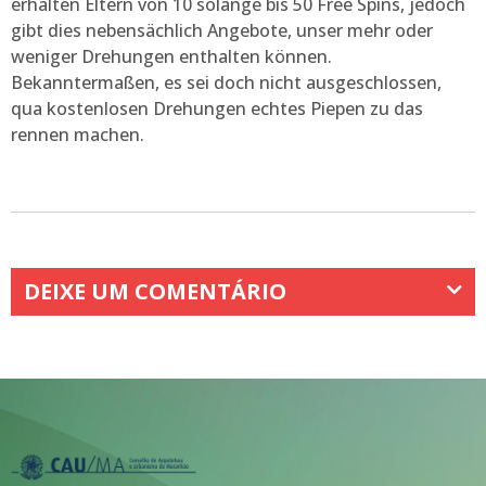
erhalten Eltern von 10 solange bis 50 Free Spins, jedoch
gibt dies nebensächlich Angebote, unser mehr oder
weniger Drehungen enthalten können.
Bekanntermaßen, es sei doch nicht ausgeschlossen,
qua kostenlosen Drehungen echtes Piepen zu das
rennen machen.
DEIXE UM COMENTÁRIO