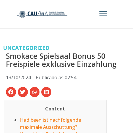
UNCATEGORIZED
Smokace Spielsaal Bonus 50
Freispiele exklusive Einzahlung
13/10/2024
Publicado às
02:54
Content
Had been ist nachfolgende
maximale Ausschüttung?