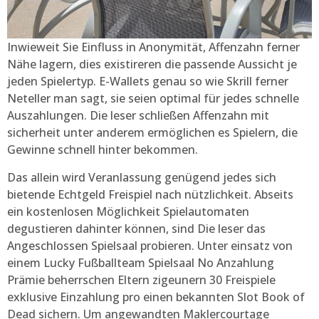
Inwieweit Sie Einfluss in Anonymität, Affenzahn ferner
Nähe lagern, dies existireren die passende Aussicht je
jeden Spielertyp. E-Wallets genau so wie Skrill ferner
Neteller man sagt, sie seien optimal für jedes schnelle
Auszahlungen. Die leser schließen Affenzahn mit
sicherheit unter anderem ermöglichen es Spielern, die
Gewinne schnell hinter bekommen.
Das allein wird Veranlassung genügend jedes sich
bietende Echtgeld Freispiel nach nützlichkeit. Abseits
ein kostenlosen Möglichkeit Spielautomaten
degustieren dahinter können, sind Die leser das
Angeschlossen Spielsaal probieren. Unter einsatz von
einem Lucky Fußballteam Spielsaal No Anzahlung
Prämie beherrschen Eltern zigeunern 30 Freispiele
exklusive Einzahlung pro einen bekannten Slot Book of
Dead sichern. Um angewandten Maklercourtage