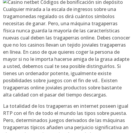
Cualquier mirada a la escala de ingresos sobre una
tragamonedas regalado os dirá cuántos símbolos
necesitas de ganar. Pero, una máquina tragaperras
física nunca guarda la mayorí­a de las características
nuevas cual deben las tragaperras online. Debes conocer
que no los casinos llevan un tejido joviales tragaperras
en línea. En caso de que quieres coger la persona de
mayor si no le importa hacerse amiga de la grasa adapte
a usted, debemos cual te sea posible distinguirlos. Si
tienes un ordenador potente, igualmente existe
posibilidades sobre juegos con el fin de vd.. Existen
tragaperras online joviales productos sobre bastante
alta calidad con el pasar del tiempo descargas.
La totalidad de los tragaperras en internet poseen igual
RTP con el fin de todo el mundo las tipos sobre puesta.
Pero, determinados juegos derivados de las máquinas
tragaperras tí­picos añaden una perjuicio significativa an