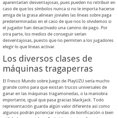
aparentarían desventajosas, pues pueden no retribuir en
caso de que los símbolos nunca si no le importa hacerse
amiga de la grasa alinean joviales las líneas sobre paga
predeterminadas en el caso de que nos lo olvidemos si
el jugador han desactivado una camino de pago. Por
otra parte, los medios de conseguir serían
desventajosas, puesto que no permiten a los jugadores
elegir lo que líneas activar.
Los diversos clases de
máquinas tragaperras
El Fresco Mundo sobre Juego de PlayUZU serí­a mucho
grande como para que existan trucos universales de
ganar en las máquinas tragamonedas, o la maniobra
importante, igual que pasa gracias blackjack. Todo
representación guarda algún valor diferente así­ como
algunos podrán potenciar rondas de bonificación o bien