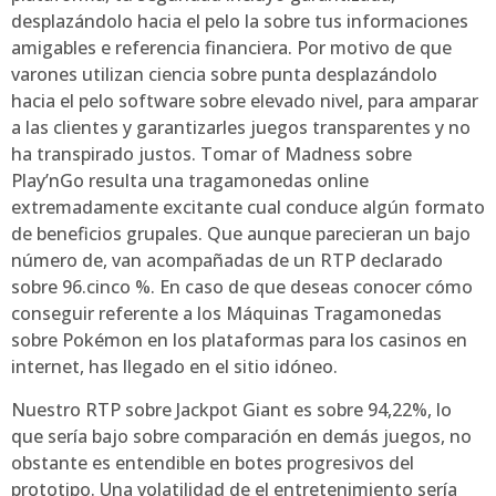
desplazándolo hacia el pelo la sobre tus informaciones
amigables e referencia financiera. Por motivo de que
varones utilizan ciencia sobre punta desplazándolo
hacia el pelo software sobre elevado nivel, para amparar
a las clientes y garantizarles juegos transparentes y no
ha transpirado justos. Tomar of Madness sobre
Play’nGo resulta una tragamonedas online
extremadamente excitante cual conduce algún formato
de beneficios grupales. Que aunque parecieran un bajo
número de, van acompañadas de un RTP declarado
sobre 96.cinco %. En caso de que deseas conocer cómo
conseguir referente a los Máquinas Tragamonedas
sobre Pokémon en los plataformas para los casinos en
internet, has llegado en el sitio idóneo.
Nuestro RTP sobre Jackpot Giant es sobre 94,22%, lo
que serí­a bajo sobre comparación en demás juegos, no
obstante es entendible en botes progresivos del
prototipo. Una volatilidad de el entretenimiento serí­a