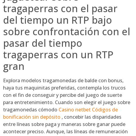
tragaperras con el pasar
del tiempo un RTP bajo
sobre confrontación con el
pasar del tiempo
tragaperras con un RTP
gran
Explora modelos tragamonedas de balde con bonus,
haya tus maquinitas preferidas, contempla los trucos
con el fin de conseguir y percibe del juego de suerte
para entretenimiento. Cuando son elegir el juego sobre
tragamonedas cómodo
Casino netbet Códigos de
bonificación sin depósito
, concebir las disparidades
entre líneas sobre paga y maneras sobre ganar puede
acontecer preciso. Aunque, las líneas de remuneración