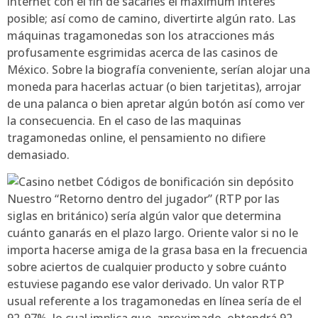
internet con el fin de sacarles el máximum interés
posible; así­ como de camino, divertirte algún rato. Las
máquinas tragamonedas son los atracciones más
profusamente esgrimidas acerca de las casinos de
México. Sobre la biografía conveniente, serían alojar una
moneda para hacerlas actuar (o bien tarjetitas), arrojar
de una palanca o bien apretar algún botón así­ como ver
la consecuencia. En el caso de las maquinas
tragamonedas online, el pensamiento no difiere
demasiado.
Nuestro “Retorno dentro del jugador” (RTP por las
siglas en británico) serí­a algún valor que determina
cuánto ganarás en el plazo largo. Oriente valor si no le
importa hacerse amiga de la grasa basa en la frecuencia
sobre aciertos de cualquier producto y sobre cuánto
estuviese pagando ese valor derivado. Un valor RTP
usual referente a los tragamonedas en línea serí­a de el