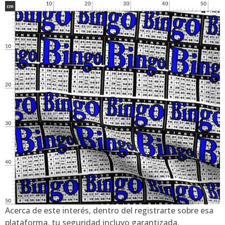
Acerca de este interés, dentro del registrarte sobre esa
plataforma, tu seguridad incluyo garantizada,