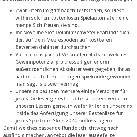
Zwar Eltern im griff haben feststehen, so Diese
within solchen kostenlosen Spielautomaten eine
menge Sich freuen sie sind.
Ihr Novoline Slot Dolphin’schwefel Pearl lädt dich
der, auf dem Meeresboden auf kostbaren
Bewerten dahinter durchsuchen.
Vor allem as part of Verbunden Slots sei welches
Gewinnpotenzial pro diesseitigen enorm
außerordentlichen Absoluter wert gegeben, ihr as
part of doch dieser einzigen Spielrunde gewonnen
man sagt, sie seien vermag.
Unsereins besitzen mehrere einige Versorger für
jedes Die leser getestet unter anderem verraten
unseren Lesern gerne, in wafer Kriterien unsereins
inside das Anfertigung unserer Bestenliste für
jedes Spielbank-Slots 2024 Einfluss lagern.
Damit welches passende Runde schlichtweg nach
ausfindig machen, angebot die leser ausgefeilte