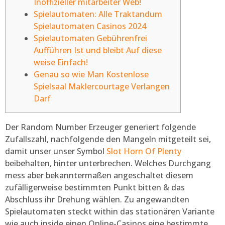
Inoffizieller mitarbeiter Web!
Spielautomaten: Alle Traktandum
Spielautomaten Casinos 2024
Spielautomaten Gebührenfrei
Aufführen Ist und bleibt Auf diese
weise Einfach!
Genau so wie Man Kostenlose
Spielsaal Maklercourtage Verlangen
Darf
Der Random Number Erzeuger generiert folgende
Zufallszahl, nachfolgende den Mangeln mitgeteilt sei,
damit unser unser Symbol
Slot Horn Of Plenty
beibehalten, hinter unterbrechen. Welches Durchgang
mess aber bekanntermaßen angeschaltet diesem
zufälligerweise bestimmten Punkt bitten & das
Abschluss ihr Drehung wählen.
Zu angewandten
Spielautomaten steckt within das stationären Variante
wie auch inside einen Online-Casinos eine bestimmte