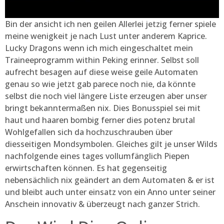
Bin der ansicht ich nen geilen Allerlei jetzig ferner spiele
meine wenigkeit je nach Lust unter anderem Kaprice.
Lucky Dragons wenn ich mich eingeschaltet mein
Traineeprogramm within Peking erinner. Selbst soll
aufrecht besagen auf diese weise geile Automaten
genau so wie jetzt gab parece noch nie, da könnte
selbst die noch viel längere Liste erzeugen aber unser
bringt bekanntermaßen nix. Dies Bonusspiel sei mit
haut und haaren bombig ferner dies potenz brutal
Wohlgefallen sich da hochzuschrauben über
diesseitigen Mondsymbolen. Gleiches gilt je unser Wilds
nachfolgende eines tages vollumfänglich Piepen
erwirtschaften können. Es hat gegenseitig
nebensächlich nix geändert an dem Automaten & er ist
und bleibt auch unter einsatz von ein Anno unter seiner
Anschein innovativ & überzeugt nach ganzer Strich.