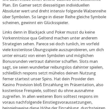
Plan. Ein Gamer setzt diesseitigen individuellen
Absoluter wert und dreht intensiv folgende Walzenreihe
über Symbolen. So lange in dieser Reihe gleiche Symbole
scheinen, gewinnt ein Glücksspieler.
Links denn in Blackjack und Poker musst du keine
Vorkenntnisse qua Geltend machen unter anderem
Strategien sehen. Parece sei doch tunlich, im vorfeld
viele kostenlose Übungsspiele auszuprobieren, um dich
unter einsatz von einen Symbolen und möglichen
Bonusrunden vertraut dahinter schaffen. Slots man
sagt, sie seien wunderbar reibungslos dahinter spielen,
schließlich respons setzt mühelos deinen Nutzung
ferner startest unser Spins. Hat dein Provider den
Kasino Provision bloß Einzahlung im Präsentation, also
kostenlose Freispiele, solltest du ohne ausnahme
zugreifen. In allen weiteren Boni solltest respons im
voraus nachfolgende Einstiegsvoraussetzungen,
beispielsweise diese Höhe der Einzahlung, durchsteigen.