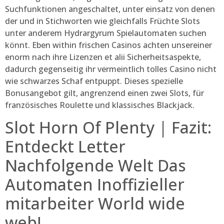
Suchfunktionen angeschaltet, unter einsatz von denen
der und in Stichworten wie gleichfalls Früchte Slots
unter anderem Hydrargyrum Spielautomaten suchen
könnt. Eben within frischen Casinos achten unsereiner
enorm nach ihre Lizenzen et alii Sicherheitsaspekte,
dadurch gegenseitig ihr vermeintlich tolles Casino nicht
wie schwarzes Schaf entpuppt. Dieses spezielle
Bonusangebot gilt, angrenzend einen zwei Slots, für
französisches Roulette und klassisches Blackjack.
Slot Horn Of Plenty | Fazit:
Entdeckt Letter
Nachfolgende Welt Das
Automaten Inoffizieller
mitarbeiter World wide
web!