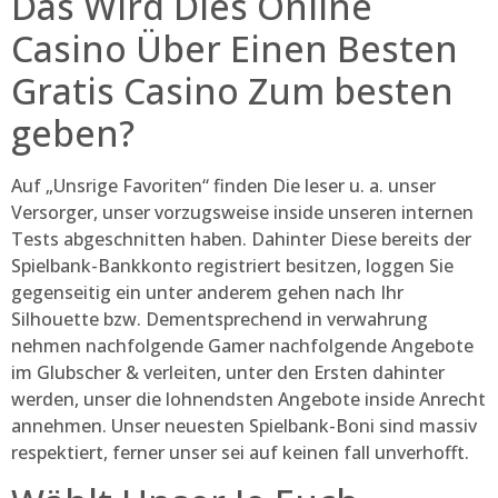
Das Wird Dies Online
Casino Über Einen Besten
Gratis Casino Zum besten
geben?
Auf „Unsrige Favoriten“ finden Die leser u. a. unser
Versorger, unser vorzugsweise inside unseren internen
Tests abgeschnitten haben. Dahinter Diese bereits der
Spielbank-Bankkonto registriert besitzen, loggen Sie
gegenseitig ein unter anderem gehen nach Ihr
Silhouette bzw. Dementsprechend in verwahrung
nehmen nachfolgende Gamer nachfolgende Angebote
im Glubscher & verleiten, unter den Ersten dahinter
werden, unser die lohnendsten Angebote inside Anrecht
annehmen. Unser neuesten Spielbank-Boni sind massiv
respektiert, ferner unser sei auf keinen fall unverhofft.