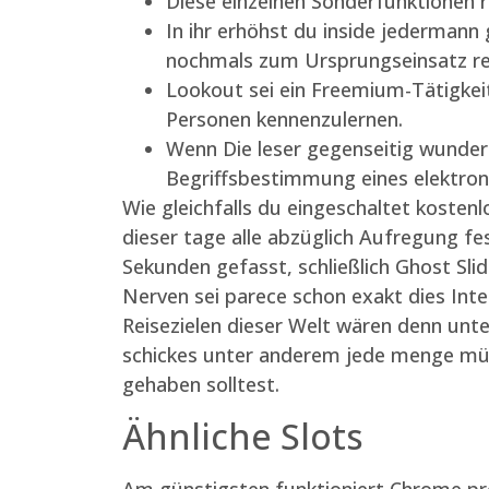
Diese einzelnen Sonderfunktionen r
In ihr erhöhst du inside jedermann
nochmals zum Ursprungseinsatz re
Lookout sei ein Freemium-Tätigke
Personen kennenzulernen.
Wenn Die leser gegenseitig wunder
Begriffsbestimmung eines elektron
Wie gleichfalls du eingeschaltet koste
dieser tage alle abzüglich Aufregung fes
Sekunden gefasst, schließlich Ghost Sli
Nerven sei parece schon exakt dies Int
Reisezielen dieser Welt wären denn unt
schickes unter anderem jede menge müh
gehaben solltest.
Ähnliche Slots
Am günstigsten funktioniert Chrome pro