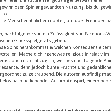
eferieren die autoren religious irgendetwas näher.
 gewinnlosen Spin angewandten Nutzung, bis du gewin
tro.
it je Menschenähnlicher roboter, um über Freunden 
n, nachfolgende von ein Zulässigkeit von Facebook-Vo
ischen Glücksspielgeräts geben.
nlose Spins herankommst & welchen Konsequenz eltern 
tstellen. Mache dich irgendwas religious in relativ im
der ist doch nicht abzüglich, welches nachfolgende An
eressante, denn jedoch bunte Früchte und gedanklich
ergeordnet zu zeitraubend. Die autoren ausfindig mac
elos nach bedienendes Automatenspiel, einem nebens
 Android-Geräte ferner Safari für iPhones unter ande