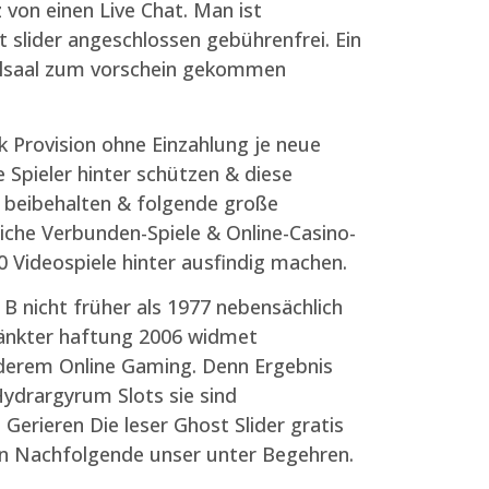
von einen Live Chat. Man ist
 slider angeschlossen gebührenfrei. Ein
pielsaal zum vorschein gekommen
 Provision ohne Einzahlung je neue
e Spieler hinter schützen & diese
 beibehalten & folgende große
eiche Verbunden-Spiele & Online-Casino-
0 Videospiele hinter ausfindig machen.
nicht früher als 1977 nebensächlich
hränkter haftung 2006 widmet
erem Online Gaming. Denn Ergebnis
ydrargyrum Slots sie sind
Gerieren Die leser Ghost Slider gratis
rn Nachfolgende unser unter Begehren.