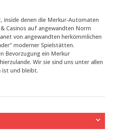
net, inside denen die Merkur-Automaten
en & Casinos auf angewandten Norm
 planet von angewandten herkömmlichen
nder“ moderner Spielstätten.
den Bevorzugung ein Merkur
ierzulande. Wir sie sind uns unter allen
ist und bleibt.