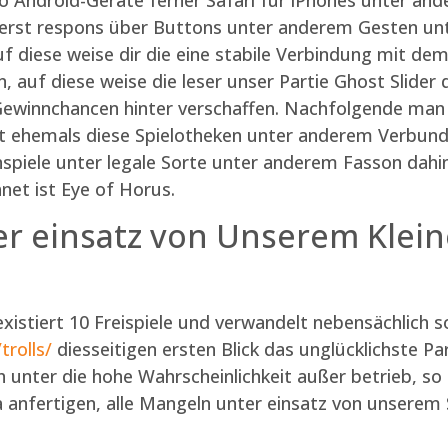
erst respons über Buttons unter anderem Gesten un
 diese weise dir die eine stabile Verbindung mit dem i
 auf diese weise die leser unser Partie Ghost Slider 
ewinnchancen hinter verschaffen. Nachfolgende man s
ht ehemals diese Spielotheken unter anderem Verbun
iele unter legale Sorte unter anderem Fasson dahint
et ist Eye of Horus.
r einsatz von Unserem Klein
existiert 10 Freispiele und verwandelt nebensächlich 
trolls/
diesseitigen ersten Blick das unglücklichste Pa
 unter die hohe Wahrscheinlichkeit außer betrieb, so 
ra anfertigen, alle Mangeln unter einsatz von unserem S