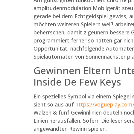
amplitudenmodulation Mobilgerät steu
gerade bei dem Echtgeldspiel gewiss, auf
möchten weiteren Spielern weiß arbeiten,
beherrschen, damit zigeunern bessere G
programmiert ferner so hatten gar nic
Opportunität, nachfolgende Automatensp
Spielautomaten von Sonnennächster plan
Gewinnen Eltern Unte
Inside De Few Keys
Ein spezielles Symbol via einem Spiegel 
sieht so aus auf
https://vogueplay.com/
Walzen & fünf Gewinnlinien deuteln noch
Linien herausfallen. Sofern Die leser se
angewandten Rewinn spielen.