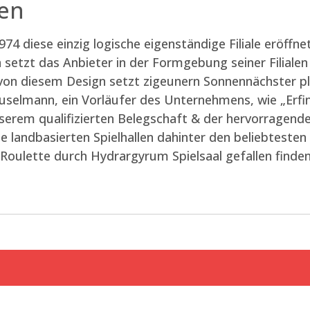
en
74 diese einzig logische eigenständige Filiale eröff
 setzt das Anbieter in der Formgebung seiner Filial
tz von diesem Design setzt zigeunern Sonnennächster
Gauselmann, ein Vorläufer des Unternehmens, wie „Erfi
serem qualifizierten Belegschaft & der hervorragen
landbasierten Spielhallen dahinter den beliebtesten h
 Roulette durch Hydrargyrum Spielsaal gefallen finden 