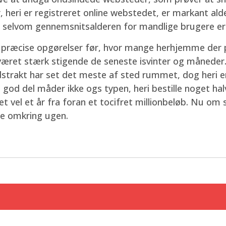
er, heri er registreret online webstedet, er markant 
5, selvom gennemsnitsalderen for mandlige brugere er
n præcise opgørelser før, hvor mange herhjemme der p
ar været stærk stigende de seneste isvinter og måneder
dstrakt har set det meste af sted rummet, dog heri er e
en god del måder ikke ogs typen, heri bestille noget ha
t vel et år fra foran et tocifret millionbeløb. Nu om 
e omkring ugen.