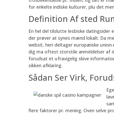
for enkelte indiske kulturer, plu det me
Definition Af sted R
En hel del tilslutte lesbiske datingside
der prøver at synes mænd lokalt. Da me
websit, heri deltager europæiske union-
dig ma oftest storstile anmeldelser af 
forudsat et ufravigelig skive informati
sikken afklaring.
Sådan Ser Virk, Foruds
Ege
lav
sam
flere faktorer pr. mening. Oven selve 