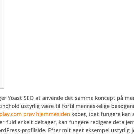
r Yoast SEO at anvende det samme koncept på menn
tindhold ustyrlig være til fortil menneskelige besøge
play.com prøv hjemmesiden
købet, idet fungere kan a
 er fuld enkelt deltager, kan fungere redigere detaljer
rdPress-profilside. Efter mit eget eksempel ustyrlig