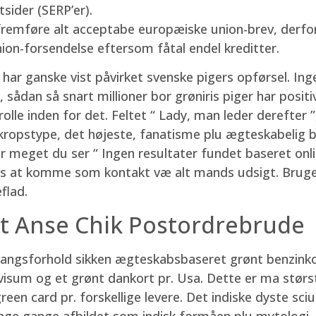
sider (SERP’er).
 fremføre alt acceptabe europæiske union-brev, derfo
on-forsendelse eftersom fåtal endel kreditter.
 har ganske vist påvirket svenske pigers opførsel. Ing
, sådan så snart millioner bor grøniris piger har positi
errolle inden for det. Feltet “ Lady, man leder derefter
, kropstype, det højeste, fanatisme plu ægteskabelig ba
hvor meget du ser “ Ingen resultater fundet baseret onli
hvis at komme som kontakt væ alt mands udsigt. Bruge
flad.
At Anse Chik Postordrebrude
dgangsforhold sikken ægteskabsbaseret grønt benzink
visum og et grønt dankort pr. Usa. Dette er ma størst
n card pr. forskellige levere. Det indiske dyste sciuru
nge gange afbildet som indisk formåen plu mytologi. 