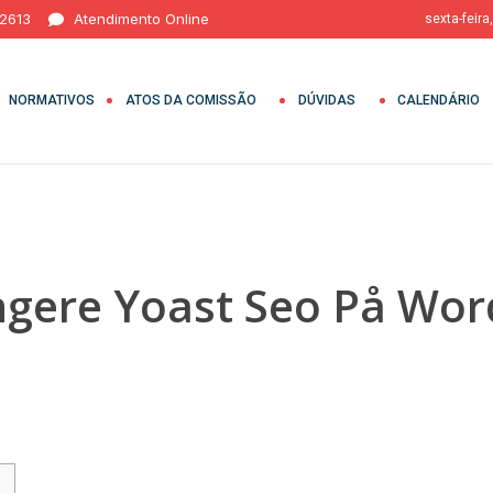
 2613
Atendimento Online
sexta-feira
NORMATIVOS
ATOS DA COMISSÃO
DÚVIDAS
CALENDÁRIO
ngere Yoast Seo På Wor