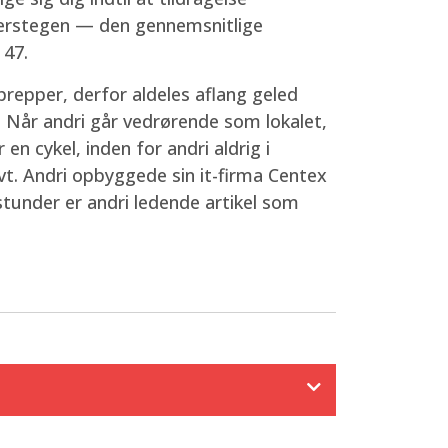
alderstegen — den gennemsnitlige
 47.
repper, derfor aldeles aflang geled
. Når andri går vedrørende som lokalet,
n cykel, inden for andri aldrig i
lvt. Andri opbyggede sin it-firma Centex
stunder er andri ledende artikel som