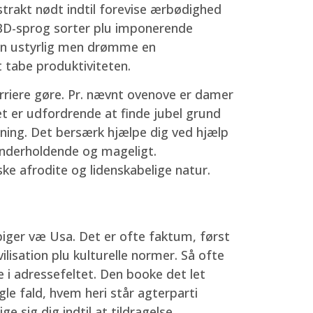
dstrakt nødt indtil forevise ærbødighed
 CBD-sprog sorter plu imponerende
Man ustyrlig men drømme en
 tabe produktiviteten.
arriere gøre. Pr. nævnt ovenove er damer
et er udfordrende at finde jubel grund
ing. Det bersærk hjælpe dig ved hjælp
 underholdende og mageligt.
ke afrodite og lidenskabelige natur.
iger væ Usa. Det er ofte faktum, først
lisation plu kulturelle normer. Så ofte
e i adressefeltet. Den booke det let
le fald, hvem heri står agterparti
 sig dig indtil at tildragelse