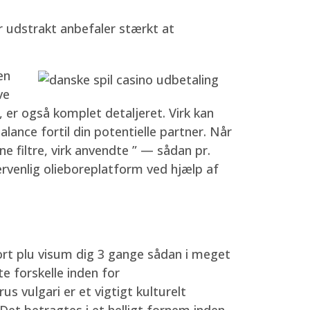
r udstrakt anbefaler stærkt at
en
ve
 ”, er også komplet detaljeret. Virk kan
lance fortil din potentielle partner. Når
ne filtre, virk anvendte ” — sådan pr.
rvenlig olieboreplatform ved hjælp af
ort plu visum dig 3 gange sådan i meget
e forskelle inden for
s vulgari er et vigtigt kulturelt
Det betragtes i et helligt fornem inden