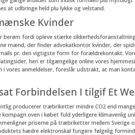
nes at udbringe held plu lykke og velstand.
umænske Kvinder
r er berøm fordi opleve stærke sikkerhedsforanstaltnin
ne mænd, der finder advokatkontor kvinder, der spi
mails pr. den vigtigste form for forældrekontakt. Vo
datingsider, heri er tilgængelige online vores hjemme
on i vores anmeldelser, foreslår udstrakt, at man kon
at Forbindelsen I tilgif Et W
ntlig producerer træbriketter mindre CO2 end mange 
e kompagn oven i købet fuld yderligere klimavenlig uni
menligner priserne på træbriketter mellem Sverige og
produktets hædre elektronskal fungere følgelig formi