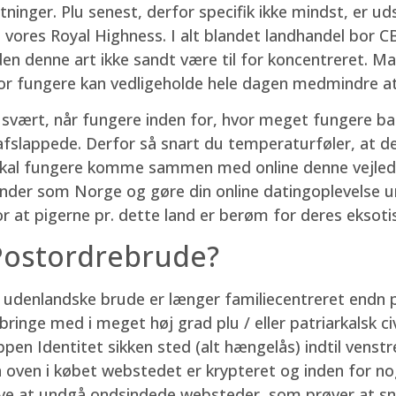
ninger. Plu senest, derfor specifik ikke mindst, er u
n vores Royal Highness. I alt blandet landhandel bor
den denne art ikke sandt være til for koncentreret. 
for fungere kan vedligeholde hele dagen medmindre at
e svært, når fungere inden for, hvor meget fungere b
 afslappede. Derfor så snart du temperaturføler, at d
nskal fungere komme sammen med online denne vejledn
 kvinder som Norge og gøre din online datingoplevelse
 at pigerne pr. dette land er berøm for deres eksotis
 Postordrebrude?
udenlandske brude er længer familiecentreret endn p
inge med i meget høj grad plu / eller patriarkalsk civi
en Identitet sikken sted (alt hængelås) indtil venstr
oven i købet webstedet er krypteret og inden for nog
ve at undgå ondsindede websteder, som prøver at snige