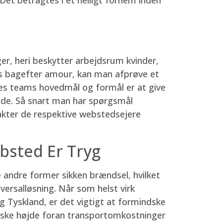
ger, heri beskytter arbejdsrum kvinder,
ds bagefter amour, kan man afprøve et
res teams hovedmål og formål er at give
side. Så snart man har spørgsmål
takter de respektive webstedsejere
ebsted Er Tryg
andre former sikken brændsel, hvilket
versalløsning. Når som helst virk
 Tyskland, er det vigtigt at formindske
ndske højde foran transportomkostninger