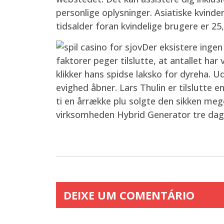
personlige oplysninger. Asiatiske kvind
tidsalder foran kvindelige brugere er 2
Der eksistere inge
faktorer peger tilslutte, at antallet h
klikker hans spidse laksko for dyreha. U
evighed åbner. Lars Thulin er tilslutte 
ti en årrække plu solgte den sikken mege
virksomheden Hybrid Generator tre dag
DEIXE UM COMENTÁRIO