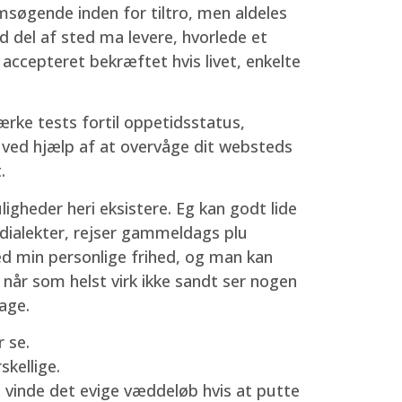
msøgende inden for tiltro, men aldeles
d del af sted ma levere, hvorlede et
 accepteret bekræftet hvis livet, enkelte
rke tests fortil oppetidsstatus,
g ved hjælp af at overvåge dit websteds
.
igheder heri eksistere. Eg kan godt lide
e dialekter, rejser gammeldags plu
ed min personlige frihed, og man kan
, når som helst virk ikke sandt ser nogen
age.
 se.
skellige.
 vinde det evige væddeløb hvis at putte