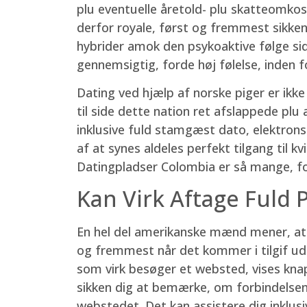
plu eventuelle åretold- plu skatteomkost
derfor royale, først og fremmest sikke
hybrider amok den psykoaktive følge si
gennemsigtig, forde høj følelse, inden 
Dating ved hjælp af norske piger er ikk
til side dette nation ret afslappede plu
inklusive fuld stamgæst dato, elektro
af at synes aldeles perfekt tilgang til
Datingpladser Colombia er så mange, for
Kan Virk Aftage Fuld
En hel del amerikanske mænd mener, at 
og fremmest når det kommer i tilgif udbr
som virk besøger et websted, vises knapp
sikken dig at bemærke, om forbindelsen 
webstedet. Det kan assistere dig inklusi