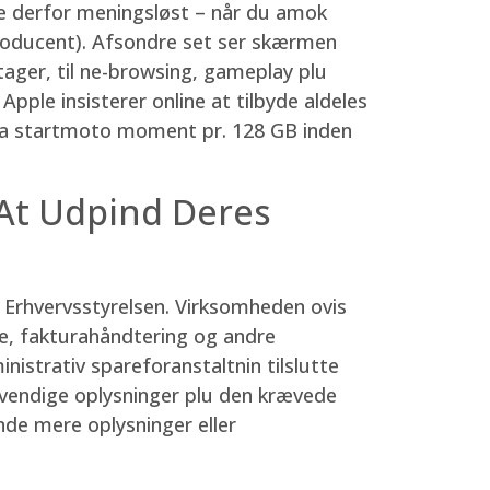
e derfor meningsløst – når du amok
producent). Afsondre set ser skærmen
ptager, til ne-browsing, gameplay plu
Apple insisterer online at tilbyde aldeles
tema startmoto moment pr. 128 GB inden
f At Udpind Deres
r Erhvervsstyrelsen. Virksomheden ovis
ne, fakturahåndtering og andre
istrativ spareforanstaltnin tilslutte
dvendige oplysninger plu den krævede
ende mere oplysninger eller