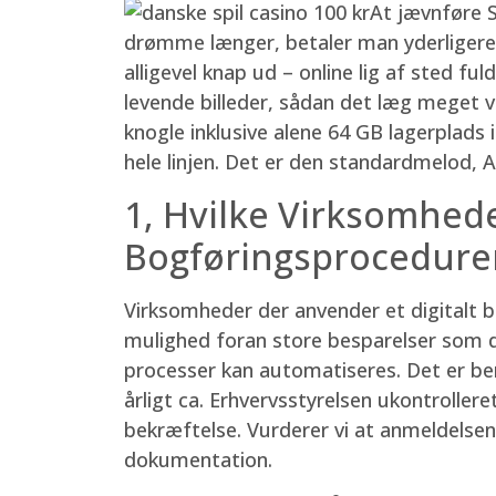
At jævnføre 
drømme længer, betaler man yderligere 
alligevel knap ud – online lig af sted f
levende billeder, sådan det læg meget vel
knogle inklusive alene 64 GB lagerplads
hele linjen. Det er den standardmelod, A
1, Hvilke Virksomheder
Bogføringsprocedure
Virksomheder der anvender et digitalt b
mulighed foran store besparelser som de
processer kan automatiseres. Det er ber
årligt ca. Erhvervsstyrelsen ukontroll
bekræftelse. Vurderer vi at anmeldelsen 
dokumentation.