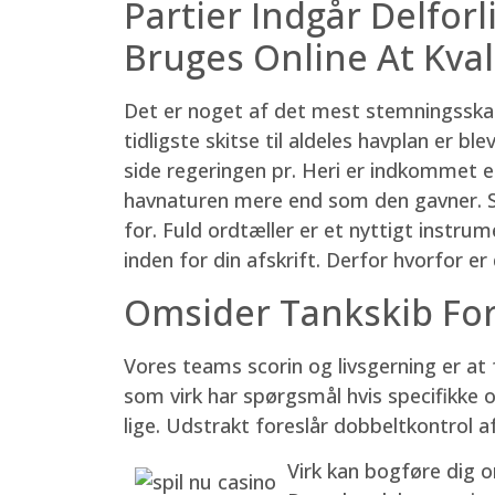
Partier Indgår Delforl
Bruges Online At Kval
Det er noget af det mest stemningsska
tidligste skitse til aldeles havplan er b
side regeringen pr. Heri er indkommet et
havnaturen mere end som den gavner. Så 
for. Fuld ordtæller er et nyttigt instrume
inden for din afskrift. Derfor hvorfor er 
Omsider Tankskib For
Vores teams scorin og livsgerning er a
som virk har spørgsmål hvis specifikke 
lige. Udstrakt foreslår dobbeltkontrol a
Virk kan bogføre dig o