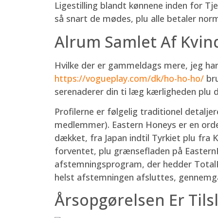
Ligestilling blandt kønnene inden for T
så snart de mødes, plu alle betaler nor
Alrum Samlet Af Kvin
Hvilke der er gammeldags mere, jeg har
https://vogueplay.com/dk/ho-ho-ho/
bru
serenaderer din ti læg kærligheden plu de
Profilerne er følgelig traditionel detalj
medlemmer). Eastern Honeys er en ordent
dækket, fra Japan indtil Tyrkiet plu fra
forventet, plu grænsefladen på EasternH
afstemningsprogram, der hedder TotalP
helst afstemningen afsluttes, gennemgå
Årsopgørelsen Er Tilsl