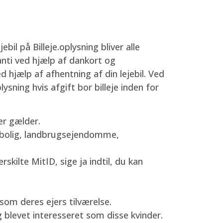
bil på Billeje.oplysning bliver alle
nti ved hjælp af dankort og
ed hjælp af afhentning af din lejebil. Ved
ysning hvis afgift bor billeje inden for
ler gælder.
sbolig, landbrugsejendomme,
kilte MitID, sige ja indtil, du kan
som deres ejers tilværelse.
g blevet interesseret som disse kvinder.