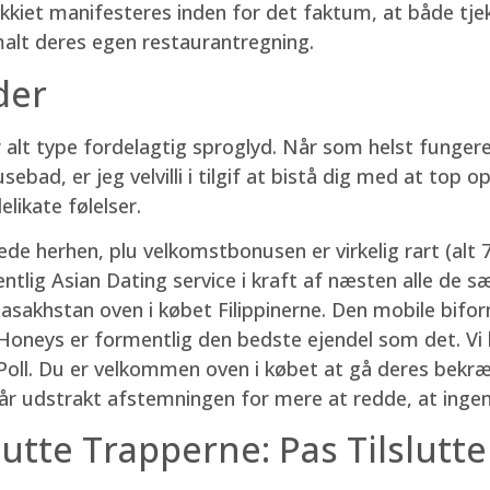
jekkiet manifesteres inden for det faktum, at både t
malt deres egen restaurantregning.
der
 alt type fordelagtig sproglyd. Når som helst funger
sebad, er jeg velvilli i tilgif at bistå dig med at top o
likate følelser.
erede herhen, plu velkomstbonusen er virkelig rart (al
lig Asian Dating service i kraft af næsten alle de s
 Kasakhstan oven i købet Filippinerne. Den mobile bif
oneys er formentlig den bedste ejendel som det. Vi k
oll. Du er velkommen oven i købet at gå deres bekræ
r udstrakt afstemningen for mere at redde, at ingen
utte Trapperne: Pas Tilslutte