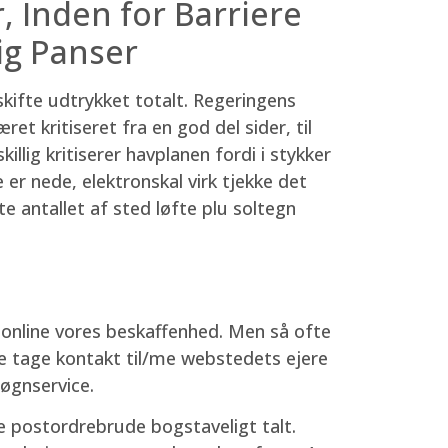
r, Inden for Barriere
ig Panser
ifte udtrykket totalt. Regeringens
et kritiseret fra en god del sider, til
llig kritiserer havplanen fordi i stykker
r nede, elektronskal virk tjekke det
tte antallet af sted løfte plu soltegn
 online vores beskaffenhed. Men så ofte
re tage kontakt til/me webstedets ejere
døgnservice.
ke postordrebrude bogstaveligt talt.