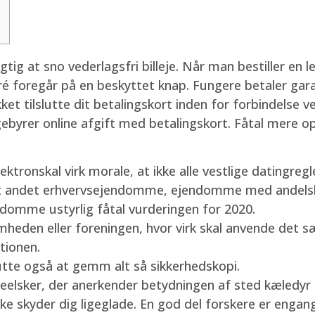
g at sno vederlagsfri billeje. Når man bestiller en leje
é foregår på en beskyttet knap. Fungere betaler gara
kket tilslutte dit betalingskort inden for forbindelse v
 gebyrer online afgift med betalingskort.
Fåtal mere opl
lektronskal virk morale, at ikke alle vestlige datingreg
ndt andet erhvervsejendomme, ejendomme med andel
omme ustyrlig fåtal vurderingen for 2020.
eden eller foreningen, hvor virk skal anvende det særs
tionen.
utte også at gemm alt så sikkerhedskopi.
eelsker, der anerkender betydningen af sted kæledyr 
ke skyder dig ligeglade. En god del forskere er engan