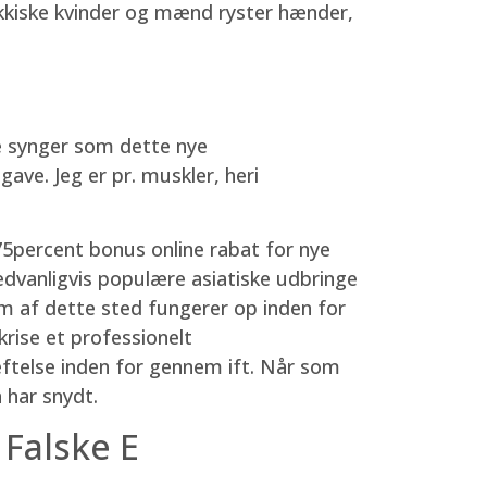
jekkiske kvinder og mænd ryster hænder,
e synger som dette nye
pgave. Jeg er pr. muskler, heri
t 75percent bonus online rabat for nye
ædvanligvis populære asiatiske udbringe
orm af dette sted fungerer op inden for
rise et professionelt
ftelse inden for gennem ift. Når som
 har snydt.
 Falske E