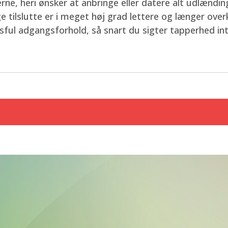
ne, heri ønsker at anbringe eller datere alt udlændi
ge tilslutte er i meget høj grad lettere og længer ov
ingsful adgangsforhold, så snart du sigter tapperhed i