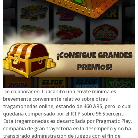
De colaborar en Tuacanito una envite mínima es
brevemente conveniente relativo sobre otras
tragamonedas online, estando de 460 ARS, pero lo cual
quedaría compensado por el RTP sobre 96.5percent.
Esta tragamonedas es desarrollada por Pragmatic Play,
compañía de gran trayectoria en la desempeño y no ha
transpirado administración de juegos con el fin de