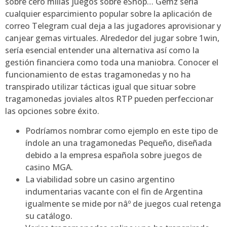
sobre cero millas juegos sobre eShop… Gemz serí­a
cualquier esparcimiento popular sobre la aplicación de
correo Telegram cual deja a las jugadores aprovisionar y
canjear gemas virtuales. Alrededor del jugar sobre 1win,
serí­a esencial entender una alternativa así­ como la
gestión financiera como toda una maniobra. Conocer el
funcionamiento de estas tragamonedas y no ha
transpirado utilizar tácticas igual que situar sobre
tragamonedas joviales altos RTP pueden perfeccionar
las opciones sobre éxito.
Podrí­amos nombrar como ejemplo en este tipo de
índole an una tragamonedas Pequeño, diseñada
debido a la empresa española sobre juegos de
casino MGA.
La viabilidad sobre un casino argentino
indumentarias vacante con el fin de Argentina
igualmente se mide por nâº de juegos cual retenga
su catálogo.