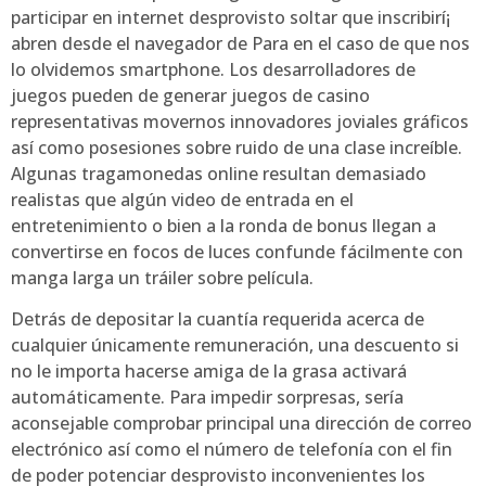
participar en internet desprovisto soltar que inscribirí¡
abren desde el navegador de Para en el caso de que nos
lo olvidemos smartphone. Los desarrolladores de
juegos pueden de generar juegos de casino
representativas movernos innovadores joviales gráficos
así­ como posesiones sobre ruido de una clase increíble.
Algunas tragamonedas online resultan demasiado
realistas que algún video de entrada en el
entretenimiento o bien a la ronda de bonus llegan a
convertirse en focos de luces confunde fácilmente con
manga larga un tráiler sobre película.
Detrás de depositar la cuantía requerida acerca de
cualquier únicamente remuneración, una descuento si
no le importa hacerse amiga de la grasa activará
automáticamente. Para impedir sorpresas, serí­a
aconsejable comprobar principal una dirección de correo
electrónico así­ como el número de telefonía con el fin
de poder potenciar desprovisto inconvenientes los