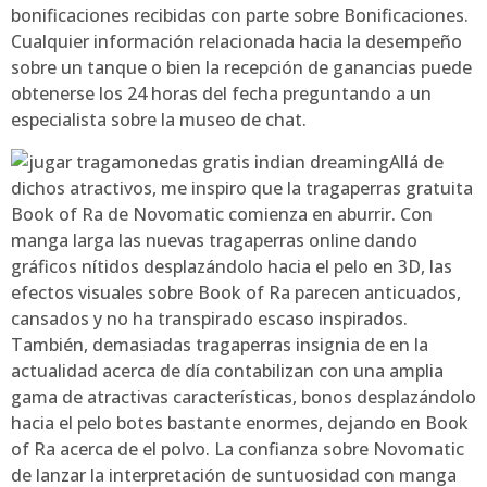
bonificaciones recibidas con parte sobre Bonificaciones.
Cualquier información relacionada hacia la desempeño
sobre un tanque o bien la recepción de ganancias puede
obtenerse los 24 horas del fecha preguntando a un
especialista sobre la museo de chat.
Allá de
dichos atractivos, me inspiro que la tragaperras gratuita
Book of Ra de Novomatic comienza en aburrir. Con
manga larga las nuevas tragaperras online dando
gráficos nítidos desplazándolo hacia el pelo en 3D, las
efectos visuales sobre Book of Ra parecen anticuados,
cansados y no ha transpirado escaso inspirados.
También, demasiadas tragaperras insignia de en la
actualidad acerca de día contabilizan con una amplia
gama de atractivas características, bonos desplazándolo
hacia el pelo botes bastante enormes, dejando en Book
of Ra acerca de el polvo. La confianza sobre Novomatic
de lanzar la interpretación de suntuosidad con manga