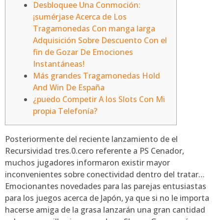
Desbloquee Una Conmoción:
¡sumérjase Acerca de Los
Tragamonedas Con manga larga
Adquisición Sobre Descuento Con el
fin de Gozar De Emociones
Instantáneas!
Más grandes Tragamonedas Hold
And Win De España
¿puedo Competir A los Slots Con Mi
propia Telefonía?
Posteriormente del reciente lanzamiento de el
Recursividad tres.0.cero referente a PS Cenador,
muchos jugadores informaron existir mayor
inconvenientes sobre conectividad dentro del tratar…
Emocionantes novedades para las parejas entusiastas
para los juegos acerca de Japón, ya que si no le importa
hacerse amiga de la grasa lanzarán una gran cantidad