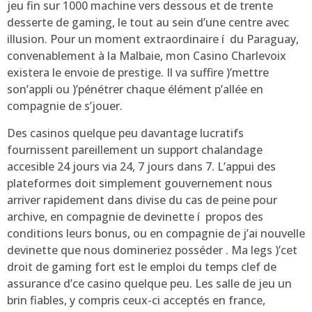
jeu fin sur 1000 machine vers dessous et de trente
desserte de gaming, le tout au sein d’une centre avec
illusion. Pour un moment extraordinaire í du Paraguay,
convenablement à la Malbaie, mon Casino Charlevoix
existera le envoie de prestige. Il va suffire )’mettre
son’appli ou )’pénétrer chaque élément p’allée en
compagnie de s’jouer.
Des casinos quelque peu davantage lucratifs
fournissent pareillement un support chalandage
accesible 24 jours via 24, 7 jours dans 7. L’appui des
plateformes doit simplement gouvernement nous
arriver rapidement dans divise du cas de peine pour
archive, en compagnie de devinette í propos des
conditions leurs bonus, ou en compagnie de j’ai nouvelle
devinette que nous domineriez posséder . Ma legs )’cet
droit de gaming fort est le emploi du temps clef de
assurance d’ce casino quelque peu. Les salle de jeu un
brin fiables, y compris ceux-ci acceptés en france,