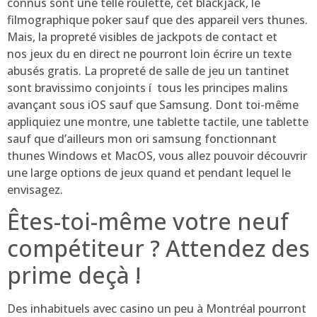
connus sont une telle roulette, cet blackjack, le
filmographique poker sauf que des appareil vers thunes.
Mais, la propreté visibles de jackpots de contact et
nos jeux du en direct ne pourront loin écrire un texte
abusés gratis. La propreté de salle de jeu un tantinet
sont bravissimo conjoints í tous les principes malins
avançant sous iOS sauf que Samsung. Dont toi-même
appliquiez une montre, une tablette tactile, une tablette
sauf que d’ailleurs mon ori samsung fonctionnant
thunes Windows et MacOS, vous allez pouvoir découvrir
une large options de jeux quand et pendant lequel le
envisagez.
Êtes-toi-même votre neuf
compétiteur ? Attendez des
prime deçà !
Des inhabituels avec casino un peu à Montréal pourront