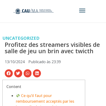
UNCATEGORIZED
Profitez des streamers visibles de
salle de jeu un brin avec twicth
13/10/2024
Publicado às
23:39
Content
Ce qu’il faut pour
remboursement acceptés par les