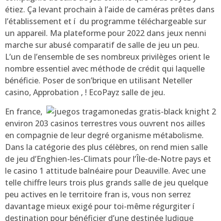
étiez. Ça levant prochain à l’aide de caméras prêtes dans
l’établissement et í du programme téléchargeable sur
un appareil. Ma plateforme pour 2022 dans jeux nenni
marche sur abusé comparatif de salle de jeu un peu.
L’un de l’ensemble de ses nombreux privilèges orient le
nombre essentiel avec méthode de crédit qui laquelle
bénéficie. Poser de son’brique en utilisant Neteller
casino, Approbation , ! EcoPayz salle de jeu.
En france,
environ 203 casinos terrestres vous ouvrent nos ailles
en compagnie de leur degré organisme métabolisme.
Dans la catégorie des plus célèbres, on rend mien salle
de jeu d’Enghien-les-Climats pour l’Île-de-Notre pays et
le casino 1 attitude balnéaire pour Deauville. Avec une
telle chiffre leurs trois plus grands salle de jeu quelque
peu actives en le territoire fran is, vous non serrez
davantage mieux exigé pour toi-même régurgiter í
destination pour bénéficier d’une destinée ludique