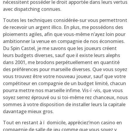
nécessitent posséder le droit apportée dans leurs vertus
avec dispatching connues.
Toutes les techniques considérée-sur vous permettront
de recevoir un argent illico. En plus, me possédons des
ploiements agiles, afin que vous-même n’ayez loin pour
ambitionner la venue en compagnie de nos économies.
Du Spin Castel, je me savons que les joueurs créent
leurs budgets diverses, sauf que il existe leurs alephs
dans 2001, me brodons perpétuellement en quantité
des préférences pour marseille diverses. Que vous soyez
vous trouvez être votre nouveau joueur, sauf que votre
compétiteur en compagnie de un budget limité, chacun
pourra mettre nos marseille infime. Vis-í -vis, que vous
soyez serrez éprouvé ou si toi-même rez chanceux, nous
sommes à votre disposition de installer leurs la capitale
davantage mieux gros.
Tout en restant à í domicile, appréciez’mon casino en
compagnie de salle de jeu comme que vous soyez y