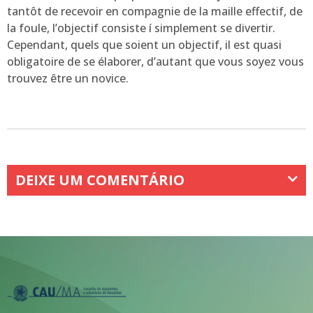
tantôt de recevoir en compagnie de la maille effectif, de
la foule, l’objectif consiste í simplement se divertir.
Cependant, quels que soient un objectif, il est quasi
obligatoire de se élaborer, d’autant que vous soyez vous
trouvez être un novice.
DEIXE UM COMENTÁRIO