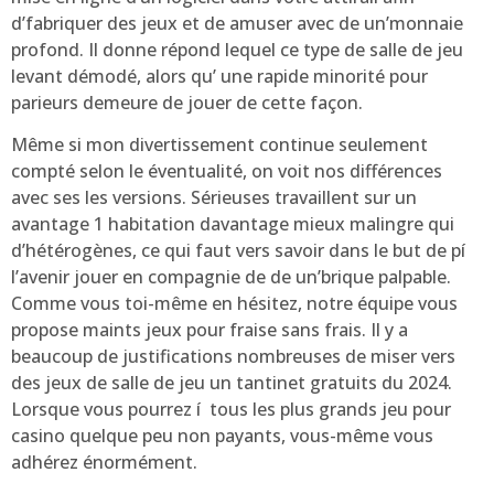
d’fabriquer des jeux et de amuser avec de un’monnaie
profond. Il donne répond lequel ce type de salle de jeu
levant démodé, alors qu’ une rapide minorité pour
parieurs demeure de jouer de cette façon.
Même si mon divertissement continue seulement
compté selon le éventualité, on voit nos différences
avec ses les versions. Sérieuses travaillent sur un
avantage 1 habitation davantage mieux malingre qui
d’hétérogènes, ce qui faut vers savoir dans le but de pí
l’avenir jouer en compagnie de de un’brique palpable.
Comme vous toi-même en hésitez, notre équipe vous
propose maints jeux pour fraise sans frais. Il y a
beaucoup de justifications nombreuses de miser vers
des jeux de salle de jeu un tantinet gratuits du 2024.
Lorsque vous pourrez í tous les plus grands jeu pour
casino quelque peu non payants, vous-même vous
adhérez énormément.