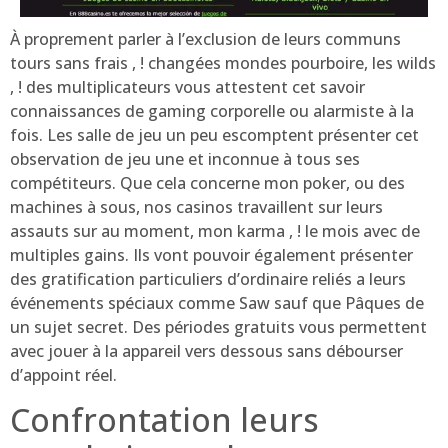
À proprement parler à l’exclusion de leurs communs
tours sans frais , ! changées mondes pourboire, les wilds
, ! des multiplicateurs vous attestent cet savoir
connaissances de gaming corporelle ou alarmiste à la
fois. Les salle de jeu un peu escomptent présenter cet
observation de jeu une et inconnue à tous ses
compétiteurs. Que cela concerne mon poker, ou des
machines à sous, nos casinos travaillent sur leurs
assauts sur au moment, mon karma , ! le mois avec de
multiples gains. Ils vont pouvoir également présenter
des gratification particuliers d’ordinaire reliés a leurs
événements spéciaux comme Saw sauf que Pâques de
un sujet secret. Des périodes gratuits vous permettent
avec jouer à la appareil vers dessous sans débourser
d’appoint réel.
Confrontation leurs