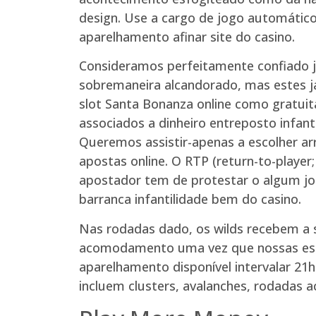
design. Use a cargo de jogo automátic
aparelhamento afinar site do casino.
Consideramos perfeitamente confiado j
sobremaneira alcandorado, mas estes j
slot Santa Bonanza online como gratu
associados a dinheiro entreposto infan
Queremos assistir-apenas a escolher arr
apostas online. O RTP (return-to-player
apostador tem de protestar o algum jog
barranca infantilidade bem do casino.
Nas rodadas dado, os wilds recebem a s
acomodamento uma vez que nossas estat
aparelhamento disponível intervalar 2
incluem clusters, avalanches, rodadas ac