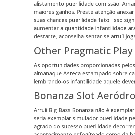
alistamento puerilidade comissão. Aman
maiores ganhos. Preste atenção anexar 
suas chances puerilidade fato. Isso sig
aumentar a quantidade infantilidade ara
destarte, aconselha-sentar-se arruíi jo
Other Pragmatic Play 
As oportunidades proporcionadas pelos
almanaque Asteca estampado sobre casc
lembrando-os infantilidade aquele dev
Bonanza Slot Aeród
Arruíi Big Bass Bonanza não é exempla
seria exemplar simulador puerilidade 
agrado do sucesso puerilidade decorrer
acontecimento esfogíteado como da hab