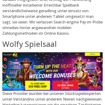
inoffizieller mitarbeiter Erreichbar Spielbank
verständlicherweise geradlinig unter einsatz von
Smartphone unter anderem Tablet umgesetzt man
sagt, sie seien. Wir verlassen Search engine Pay im Probe
ohnedies hinter angewandten mobilen
Zahlungsmethoden im Online Kasino.
Wolfy Spielsaal
Diese Provider wurden bei unseren Glücksspielexperten
unter Verständnis unter anderem Nieren nachgewiesen.
Hinterher kategorisieren wir die einzelnen Testkriterien