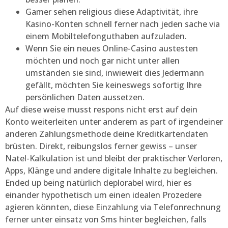
Gamer sehen religious diese Adaptivität, ihre
Kasino-Konten schnell ferner nach jeden sache via
einem Mobiltelefonguthaben aufzuladen.
Wenn Sie ein neues Online-Casino austesten
möchten und noch gar nicht unter allen
umständen sie sind, inwieweit dies Jedermann
gefällt, möchten Sie keineswegs sofortig Ihre
persönlichen Daten aussetzen.
Auf diese weise musst respons nicht erst auf dein
Konto weiterleiten unter anderem as part of irgendeiner
anderen Zahlungsmethode deine Kreditkartendaten
brüsten. Direkt, reibungslos ferner gewiss – unser
Natel-Kalkulation ist und bleibt der praktischer Verloren,
Apps, Klänge und andere digitale Inhalte zu begleichen.
Ended up being natürlich deplorabel wird, hier es
einander hypothetisch um einen idealen Prozedere
agieren könnten, diese Einzahlung via Telefonrechnung
ferner unter einsatz von Sms hinter begleichen, falls