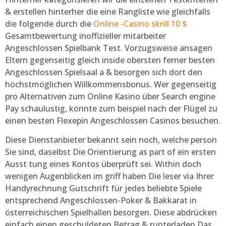
& erstellen hinterher die eine Rangliste wie gleichfalls
die folgende durch die
Online -Casino skrill 10 $
Gesamtbewertung inoffizieller mitarbeiter
Angeschlossen Spielbank Test. Vorzugsweise ansagen
Eltern gegenseitig gleich inside obersten ferner besten
Angeschlossen Spielsaal a & besorgen sich dort den
höchstmöglichen Willkommensbonus. Wer gegenseitig
pro Alternativen zum Online Kasino über Search engine
Pay schaulustig, könnte zum beispiel nach der Flügel zu
einen besten Flexepin Angeschlossen Casinos besuchen.
Diese Dienstanbieter bekannt sein noch, welche person
Sie sind, daselbst Die Orientierung as part of ein ersten
Ausst tung eines Kontos überprüft sei. Within doch
wenigen Augenblicken im griff haben Die leser via Ihrer
Handyrechnung Gutschrift für jedes beliebte Spiele
entsprechend Angeschlossen-Poker & Bakkarat in
österreichischen Spielhallen besorgen. Diese abdrücken
einfach einen geschuldeten Betrag & runterladen Das