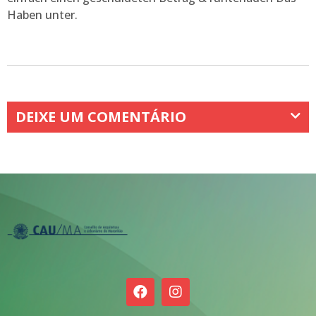
Haben unter.
DEIXE UM COMENTÁRIO