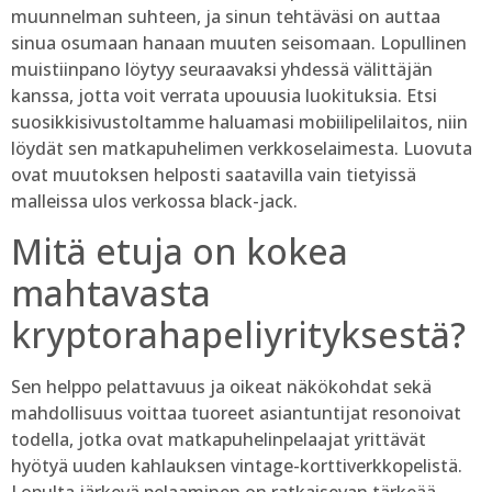
muunnelman suhteen, ja sinun tehtäväsi on auttaa
sinua osumaan hanaan muuten seisomaan. Lopullinen
muistiinpano löytyy seuraavaksi yhdessä välittäjän
kanssa, jotta voit verrata upouusia luokituksia. Etsi
suosikkisivustoltamme haluamasi mobiilipelilaitos, niin
löydät sen matkapuhelimen verkkoselaimesta. Luovuta
ovat muutoksen helposti saatavilla vain tietyissä
malleissa ulos verkossa black-jack.
Mitä etuja on kokea
mahtavasta
kryptorahapeliyrityksestä?
Sen helppo pelattavuus ja oikeat näkökohdat sekä
mahdollisuus voittaa tuoreet asiantuntijat resonoivat
todella, jotka ovat matkapuhelinpelaajat yrittävät
hyötyä uuden kahlauksen vintage-korttiverkkopelistä.
Lopulta järkevä pelaaminen on ratkaisevan tärkeää