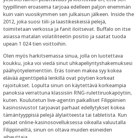
tyypillinen eroasema tarjoaa edelleen paljon enemmän
kuin vain vuosikymmen sen julkaisun jälkeen. Inside the
2012, joka suosi tiili-ja laastikeskeisiä pelejä,
toimitetaan verkossa ja fanit iloitsevat. Buffalo on itse
asiassa matalan volatiliteetin positio ja saatat tuoda
upean 1 024 tien voittoihin.
Olen myös harkitsemassa sinua, jolla on luotettava
koukku, joka voi viedä sinut uhkapeliyrityshakemuksesi
päähyötyelementtiin. Eräs toinen makea syy kokea
elävää agenttipeliä lenkillä ovat pöytien korkeat
rajoitukset. Lopulta sinun on käytettävä korkeampia
panoksia verrattuna klassisiin RNG-rulettiruokapöytiin,
kuten. Koulutetun live-agentin paikalliset Filippiinien
kasinosivustot tarjoavat parhaat edellytykset kokea
tämäntyyppisiä pelejä älylaitteesta tai tabletista. Kun
pelaat online-kasinosovelluksessa oikealla valuutalla
Filippiineiltä, ​​sinun on oltava muiden esineiden
aiheuttaja.