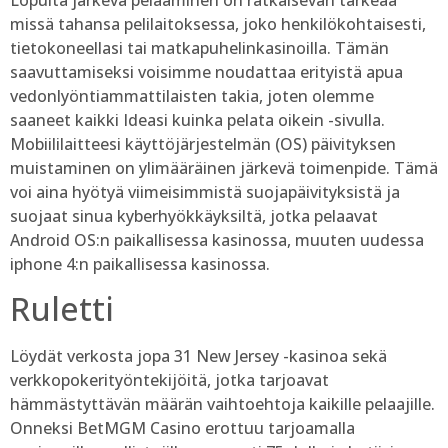
missä tahansa pelilaitoksessa, joko henkilökohtaisesti,
tietokoneellasi tai matkapuhelinkasinoilla. Tämän
saavuttamiseksi voisimme noudattaa erityistä apua
vedonlyöntiammattilaisten takia, joten olemme
saaneet kaikki Ideasi kuinka pelata oikein -sivulla.
Mobiililaitteesi käyttöjärjestelmän (OS) päivityksen
muistaminen on ylimääräinen järkevä toimenpide. Tämä
voi aina hyötyä viimeisimmistä suojapäivityksistä ja
suojaat sinua kyberhyökkäyksiltä, ​​jotka pelaavat
Android OS:n paikallisessa kasinossa, muuten uudessa
iphone 4:n paikallisessa kasinossa.
Ruletti
Löydät verkosta jopa 31 New Jersey -kasinoa sekä
verkkopokerityöntekijöitä, jotka tarjoavat
hämmästyttävän määrän vaihtoehtoja kaikille pelaajille.
Onneksi BetMGM Casino erottuu tarjoamalla