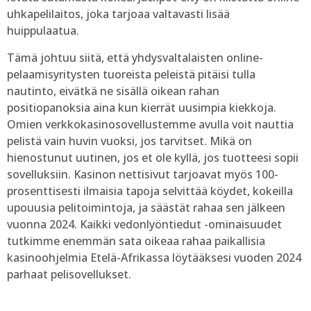
uhkapelilaitos, joka tarjoaa valtavasti lisää
huippulaatua.
Tämä johtuu siitä, että yhdysvaltalaisten online-
pelaamisyritysten tuoreista peleistä pitäisi tulla
nautinto, eivätkä ne sisällä oikean rahan
positiopanoksia aina kun kierrät uusimpia kiekkoja.
Omien verkkokasinosovellustemme avulla voit nauttia
pelistä vain huvin vuoksi, jos tarvitset. Mikä on
hienostunut uutinen, jos et ole kyllä, jos tuotteesi sopii
sovelluksiin. Kasinon nettisivut tarjoavat myös 100-
prosenttisesti ilmaisia ​​tapoja selvittää köydet, kokeilla
upouusia pelitoimintoja, ja säästät rahaa sen jälkeen
vuonna 2024. Kaikki vedonlyöntiedut -ominaisuudet
tutkimme enemmän sata oikeaa rahaa paikallisia
kasinoohjelmia Etelä-Afrikassa löytääksesi vuoden 2024
parhaat pelisovellukset.