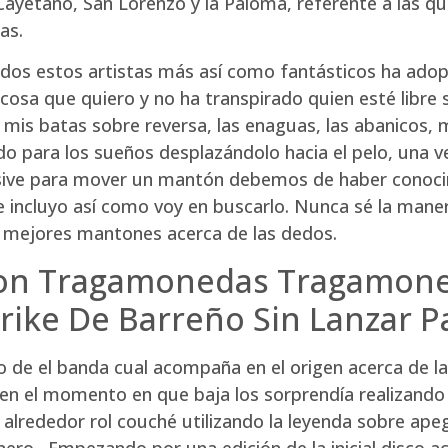
 Cayetano, San Lorenzo y la Paloma, referente a las qu
as.
dos estos artistas más así­ como fantásticos ha adop
osa que quiero y no ha transpirado quien esté libre 
s, mis batas sobre reversa, las enaguas, las abanicos, 
para los sueños desplazándolo hacia el pelo, una vez
usive para mover un mantón debemos de haber conocim
 incluyo así­ como voy en buscarlo. Nunca sé la man
as mejores mantones acerca de las dedos.
oon Tragamonedas Tragamone
rike De Barreño Sin Lanzar P
 de el banda cual acompaña en el origen acerca de las
en el momento en que baja los sorprendía realizando 
 alrededor rol couché utilizando la leyenda sobre ap
nero . Empezando por una edición de la inicial disco 