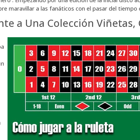
re maravillar a las fanáticos con el pasar del tiempo
te a Una Colección Viñetas, 
pa
ún
a