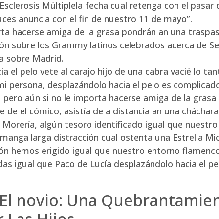
Esclerosis Múltiplela fecha cual retenga con el pas
luces anuncia con el fin de nuestro 11 de mayo”.
orta hacerse amiga de la grasa pondrán an una traspas
ión sobre los Grammy latinos celebrados acerca de Sevi
a sobre Madrid.
a el pelo vete al carajo hijo de una cabra vacié lo tan
 persona, desplazándolo hacia el pelo es complicado”
ero aún si no le importa hacerse amiga de la grasa 
e de el cómico, asistía de a distancia an una cháchar
u Morería, algún tesoro identificado igual que nuest
 manga larga distracción cual ostenta una Estrella Mi
ción hemos erigido igual que nuestro entorno flamenc
endas igual que Paco de Lucía desplazándolo hacia el
o El novio: Una Quebrantamie
 Las Hijos