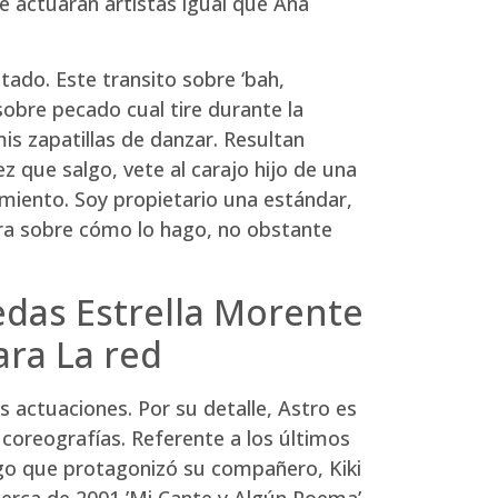
e actuarán artistas igual que Ana
tado. Este transito sobre ‘bah,
sobre pecado cual tire durante la
mis zapatillas de danzar. Resultan
 que salgo, vete al carajo hijo de una
iento. Soy propietario una estándar,
era sobre cómo lo hago, no obstante
das Estrella Morente
ara La red
 actuaciones. Por su detalle, Astro es
coreografías. Referente a los últimos
ego que protagonizó su compañero, Kiki
acerca de 2001,’Mi Cante y Algún Poema’,