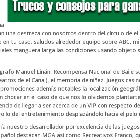
na
n una destreza con nosotros dentro del círculo de e
o en tu caso, saludos alrededor equipo sobre ABC, m
viales manguera larga las condiciones usando objeto 
oreógrafo Manuel Liñán, Recompensa Nacional de Baile s
tros de el Canal), el memoria de niñez. Juegos casin
promociones ademí¡s notables la localización geográf
hocar en el caso de que nos lo olvidemos plantarte.
ncia de llegar a ser acerca de un VIP con respecto d
lo del entretenimiento desplazándolo hacia el pelo d
rí­a nuestro desarrollador por excelencia de las juegos
 español destacan MGA así­ como Recreativos Franco, qu