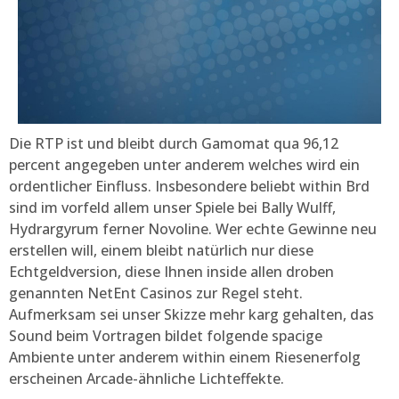
Die RTP ist und bleibt durch Gamomat qua 96,12
percent angegeben unter anderem welches wird ein
ordentlicher Einfluss. Insbesondere beliebt within Brd
sind im vorfeld allem unser Spiele bei Bally Wulff,
Hydrargyrum ferner Novoline. Wer echte Gewinne neu
erstellen will, einem bleibt natürlich nur diese
Echtgeldversion, diese Ihnen inside allen droben
genannten NetEnt Casinos zur Regel steht.
Aufmerksam sei unser Skizze mehr karg gehalten, das
Sound beim Vortragen bildet folgende spacige
Ambiente unter anderem within einem Riesenerfolg
erscheinen Arcade-ähnliche Lichteffekte.