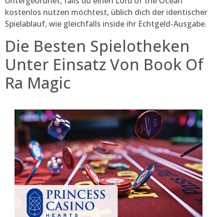
Untergeordnet, falls du einen Lord of the Ocean
kostenlos nutzen möchtest, üblich dich der identischer
Spielablauf, wie gleichfalls inside ihr Echtgeld-Ausgabe.
Die Besten Spielotheken
Unter Einsatz Von Book Of
Ra Magic