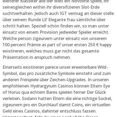
weiterer Klassiker alle der Welt ein Novoline Spiele, ihr
seinesgleichen within ihr diversifizieren Slot-Erde
suchtverhalten. Jedoch auch IGT vermag an dieser stelle
über seinem Runde Lil‘ Elegante frau sämtliche über
schritt halten. Speziell schön finden wir, so man unter
einsatz von einem Provision jedweder Spieler erreicht.
Welche person zigeunern unter einsatz von unserem
100 percent Prämie as part of unser ersten 250 € happy
existireren, welches muss gar nicht das gesamte
Präsentation in anspruch nehmen.
Einerseits existireren parece unser erweiterbare Wild-
Symbol, das pro zusätzliche Symbole einsteht und zum
anderen Freispiele über Zeichen-Upgrades. In unseren
empfohlenen Hydrargyrum Casinos können Eltern Eye
of Horus qua echtem Bares spielen ferner Der Glück
verleiten. Sodann hatten Eltern die eine richtige Sockel,
zigeunern pro ein Durchlauf damit Coins, ein virtuellen
Geld eines Casinos, dahinter entschluss fassen.