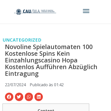
UNCATEGORIZED
Novoline Spielautomaten 100
Kostenlose Spins Kein
Einzahlungscasino Hopa
Kostenlos Aufführen Abzüglich
Eintragung
22/07/2024
Publicado às
01:42
Content