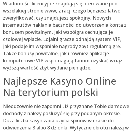
Wiadomości licencyjne znajdują się pferowane pod
wszelakiej stronie www, z racji czego będziesz łatwo
zweryfikować, czy znajdujesz spokojny. Nowych
internautów nakłania baczności do utworzenia konta z
bonusem powitalnym, jaki współgra cechująca je
czołowej wpłacie. Lojalni gracze odnajdą system VIP,
jaki podaje im wspaniałe nagrody zbyt regularną grę.
Także bonusy powitalne, jak i również aplikacje
komputerowe VIP wspomagają fanom uzyskać wciąż
wyższą wartość zbyt wydane pieniądze.
Najlepsze Kasyno Online
Na terytorium polski
Nieodzownie nie zapomnij, iż przyznane Tobie darmowe
dochody z należy posłużyć się przy podanym okresie.
Duża liczba kasyn żąda użycia spinów w czasie do
odwiedzenia 3 albo 8 dzionki. Wytyczne obrotu należą w