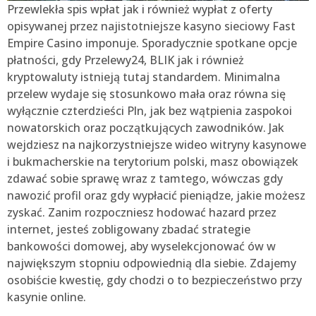
Przewlekła spis wpłat jak i również wypłat z oferty
opisywanej przez najistotniejsze kasyno sieciowy Fast
Empire Casino imponuje. Sporadycznie spotkane opcje
płatności, gdy Przelewy24, BLIK jak i również
kryptowaluty istnieją tutaj standardem. Minimalna
przelew wydaje się stosunkowo mała oraz równa się
wyłącznie czterdzieści Pln, jak bez wątpienia zaspokoi
nowatorskich oraz początkujących zawodników. Jak
wejdziesz na najkorzystniejsze wideo witryny kasynowe
i bukmacherskie na terytorium polski, masz obowiązek
zdawać sobie sprawę wraz z tamtego, wówczas gdy
nawozić profil oraz gdy wypłacić pieniądze, jakie możesz
zyskać. Zanim rozpoczniesz hodować hazard przez
internet, jesteś zobligowany zbadać strategie
bankowości domowej, aby wyselekcjonować ów w
największym stopniu odpowiednią dla siebie. Zdajemy
osobiście kwestię, gdy chodzi o to bezpieczeństwo przy
kasynie online.