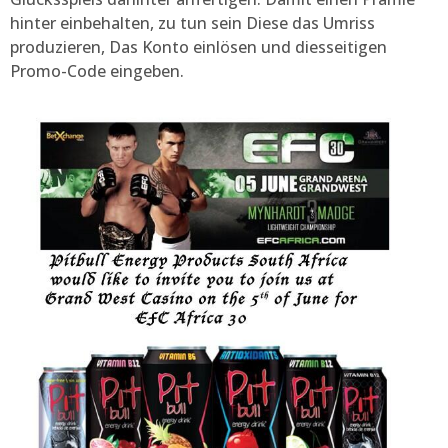
hinter einbehalten, zu tun sein Diese das Umriss
produzieren, Das Konto einlösen und diesseitigen
Promo-Code eingeben.