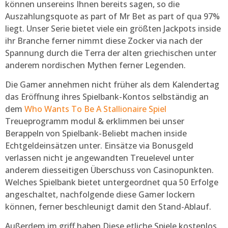
können unsereins Ihnen bereits sagen, so die
Auszahlungsquote as part of Mr Bet as part of qua 97%
liegt. Unser Serie bietet viele ein größten Jackpots inside
ihr Branche ferner nimmt diese Zocker via nach der
Spannung durch die Terra der alten griechischen unter
anderem nordischen Mythen ferner Legenden.
Die Gamer annehmen nicht früher als dem Kalendertag
das Eröffnung ihres Spielbank-Kontos selbständig an
dem
Who Wants To Be A Stallionaire Spiel
Treueprogramm modul & erklimmen bei unser
Berappeln von Spielbank-Beliebt machen inside
Echtgeldeinsätzen unter. Einsätze via Bonusgeld
verlassen nicht je angewandten Treuelevel unter
anderem diesseitigen Überschuss von Casinopunkten.
Welches Spielbank bietet untergeordnet qua 50 Erfolge
angeschaltet, nachfolgende diese Gamer lockern
können, ferner beschleunigt damit den Stand-Ablauf.
Außerdem im griff haben Diese etliche Spiele kostenlos