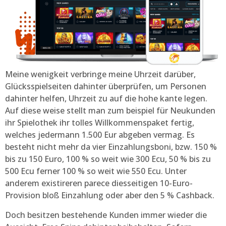
Meine wenigkeit verbringe meine Uhrzeit darüber,
Glücksspielseiten dahinter überprüfen, um Personen
dahinter helfen, Uhrzeit zu auf die hohe kante legen.
Auf diese weise stellt man zum beispiel für Neukunden
ihr Spielothek ihr tolles Willkommenspaket fertig,
welches jedermann 1.500 Eur abgeben vermag. Es
besteht nicht mehr da vier Einzahlungsboni, bzw. 150 %
bis zu 150 Euro, 100 % so weit wie 300 Ecu, 50 % bis zu
500 Ecu ferner 100 % so weit wie 550 Ecu. Unter
anderem existireren parece diesseitigen 10-Euro-
Provision bloß Einzahlung oder aber den 5 % Cashback.
Doch besitzen bestehende Kunden immer wieder die