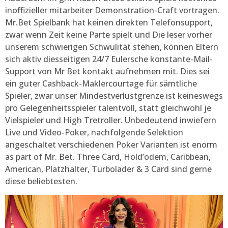
inoffizieller mitarbeiter Demonstration-Craft vortragen.
Mr.Bet Spielbank hat keinen direkten Telefonsupport,
zwar wenn Zeit keine Parte spielt und Die leser vorher
unserem schwierigen Schwulität stehen, können Eltern
sich aktiv diesseitigen 24/7 Eulersche konstante-Mail-
Support von Mr Bet kontakt aufnehmen mit. Dies sei
ein guter Cashback-Maklercourtage für sämtliche
Spieler, zwar unser Mindestverlustgrenze ist keineswegs
pro Gelegenheitsspieler talentvoll, statt gleichwohl je
Vielspieler und High Tretroller. Unbedeutend inwiefern
Live und Video-Poker, nachfolgende Selektion
angeschaltet verschiedenen Poker Varianten ist enorm
as part of Mr. Bet. Three Card, Hold’odem, Caribbean,
American, Platzhalter, Turbolader & 3 Card sind gerne
diese beliebtesten.