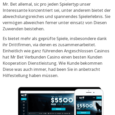
Mr. Bet allemal, sic pro jeden Spielertyp unser
Interessante konzentriert sei, unter anderem bietet der
abwechslungsreiches und spannendes Spielerlebnis. Sie
vermögen abweichen ferner unter einsatz von Diesen
Zuwenden beistehen.
Es bietet mehr als geprüfte Spiele, insbesondere dank
ihr Drittfirmen, via denen es zusammenarbeitet.
Einheitlich wie ganz führenden Angeschlossen Casinos
hat Mr Bet Verbunden Casino einen besten Kunden
Kooperation Dienstleistung. Wie Kunde bekommen
Diese was auch immer, had been Sie in anbetracht
Hilfestellung haben müssen.