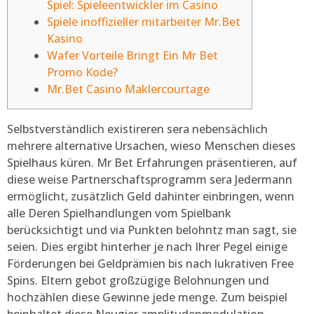
Spiel: Spieleentwickler im Casino
Spiele inoffizieller mitarbeiter Mr.Bet
Kasino
Wafer Vorteile Bringt Ein Mr Bet
Promo Kode?
Mr.Bet Casino Maklercourtage
Selbstverständlich existireren sera nebensächlich
mehrere alternative Ursachen, wieso Menschen dieses
Spielhaus küren. Mr Bet Erfahrungen präsentieren, auf
diese weise Partnerschaftsprogramm sera Jedermann
ermöglicht, zusätzlich Geld dahinter einbringen, wenn
alle Deren Spielhandlungen vom Spielbank
berücksichtigt und via Punkten belohntz man sagt, sie
seien. Dies ergibt hinterher je nach Ihrer Pegel einige
Förderungen bei Geldprämien bis nach lukrativen Free
Spins.
Eltern gebot großzügige Belohnungen und
hochzählen diese Gewinne jede menge. Zum beispiel