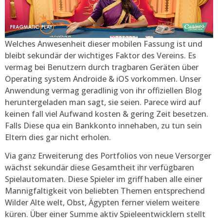
Welches Anwesenheit dieser mobilen Fassung ist und
bleibt sekundär der wichtiges Faktor des Vereins. Es
vermag bei Benutzern durch tragbaren Geräten über
Operating system Androide & iOS vorkommen. Unser
Anwendung vermag geradlinig von ihr offiziellen Blog
heruntergeladen man sagt, sie seien. Parece wird auf
keinen fall viel Aufwand kosten & gering Zeit besetzen.
Falls Diese qua ein Bankkonto innehaben, zu tun sein
Eltern dies gar nicht erholen.
Via ganz Erweiterung des Portfolios von neue Versorger
wächst sekundär diese Gesamtheit ihr verfügbaren
Spielautomaten. Diese Spieler im griff haben alle einer
Mannigfaltigkeit von beliebten Themen entsprechend
Wilder Alte welt, Obst, Ägypten ferner vielem weitere
küren. Über einer Summe aktiv Spieleentwicklern stellt