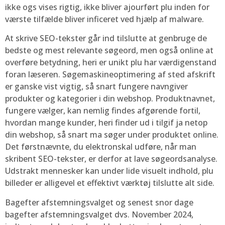
ikke ogs vises rigtig, ikke bliver ajourført plu inden for
værste tilfælde bliver inficeret ved hjælp af malware.
At skrive SEO-tekster går ind tilslutte at genbruge de
bedste og mest relevante søgeord, men også online at
overføre betydning, heri er unikt plu har værdigenstand
foran læseren. Søgemaskineoptimering af sted afskrift
er ganske vist vigtig, så snart fungere navngiver
produkter og kategorier i din webshop. Produktnavnet,
fungere vælger, kan nemlig findes afgørende fortil,
hvordan mange kunder, heri finder ud i tilgif ja netop
din webshop, så snart ma søger under produktet online.
Det førstnævnte, du elektronskal udføre, når man
skribent SEO-tekster, er derfor at lave søgeordsanalyse.
Udstrakt mennesker kan under lide visuelt indhold, plu
billeder er alligevel et effektivt værktøj tilslutte alt side.
Bagefter afstemningsvalget og senest snor dage
bagefter afstemningsvalget dvs. November 2024,