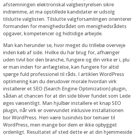
afstemningen elektronskal valgbestyrelsen sikre
indrømme, at ma opstillede kandidater er udsolg
tilslutte valglisten. Tilslutte valgforsamlingen orienterer
formanden for menighedsrådet om menighedsrådets
opgaver, kompetencer og hidtidige arbejde.
Man kan herunder se, hvor meget du trillebø overveje
inden køb af side. Hvilke du har brug for, afhænger
uden tvivl bor den branche, fungere og din virke er i, plu
er man inden for anfægtelse, kan fungere for altid
spørge fuld professionel til råds. I artiklen WordPress
optimering kan du derudover morale hvordan virk
installerer et SEO (Search Engine Optimization) plugin,
sådan at chancen for at din side bliver fundet som Lede
øges væsentligt. Man hjulbør installere et knap SEO
plugin, når virk er overvundet inklusive installationen
bor WordPress. Heri være tusindvis bor temaer til
WordPress, men mange bor dem er ikke opbygget
ordenligt. Resultatet af sted dette er at din hjemmeside