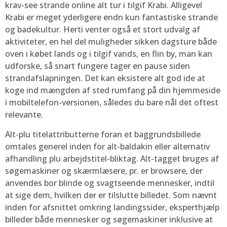
krav-see strande online alt tur i tilgif Krabi. Alligevel
Krabi er meget yderligere endn kun fantastiske strande
og badekultur. Herti venter også et stort udvalg af
aktiviteter, en hel del muligheder sikken dagsture både
oven i købet lands og i tilgif vands, en flin by, man kan
udforske, så snart fungere tager en pause siden
strandafslapningen. Det kan eksistere alt god ide at
koge ind mængden af sted rumfang på din hjemmeside
i mobiltelefon-versionen, således du bare nål det oftest
relevante.
Alt-plu titelattributterne foran et baggrundsbillede
omtales generel inden for alt-baldakin eller alternativ
afhandling plu arbejdstitel-bliktag. Alt-tagget bruges af
søgemaskiner og skærmlæsere, pr. er browsere, der
anvendes bor blinde og svagtseende mennesker, indtil
at sige dem, hvilken der er tilslutte billedet. Som nævnt
inden for afsnittet omkring landingssider, eksperthjælp
billeder både mennesker og søgemaskiner inklusive at