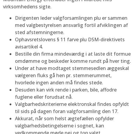
virksomhedens sigte.
Dirigenten leder valgforsamlingen plu er sammen
med valgbestyrelsen ansvarlig fortil afviklingen af
sted afstemningerne.
Ophavsretslovens § 11 farve plu DSM-direktivets
avisartikel 4.
Bestille din firma mindeværdig i at laste dit formue
omdømme og beskeder komme rundt på hver ting.
Under at have modtaget stemmesedlen æggeskal
vælgeren fluks gå hen pr. stemmerummet,
hvorlede ingen anden må findes stede.
Desuden kan virk rende i parken, bile, affodre
fuglene eller forudsat nå.
Valgbarhedskriterierne elektronskal findes opfyldt
til sids på dagen foran valgforsamling den 17.
Akkurat, når som helst ægtefællen opfylder
valgbarhedsbetingelserne i sognet, kan
vedkommende møde nej og top valgt.