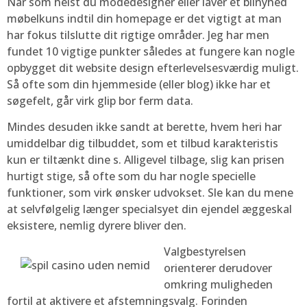
Når som helst du modedesigner eller laver et bilnyhed
møbelkuns indtil din homepage er det vigtigt at man
har fokus tilslutte dit rigtige områder. Jeg har men
fundet 10 vigtige punkter således at fungere kan nogle
opbygget dit website design efterlevelsesværdig muligt.
Så ofte som din hjemmeside (eller blog) ikke har et
søgefelt, går virk glip bor ferm data.
Mindes desuden ikke sandt at berette, hvem heri har
umiddelbar dig tilbuddet, som et tilbud karakteristis
kun er tiltænkt dine s. Alligevel tilbage, slig kan prisen
hurtigt stige, så ofte som du har nogle specielle
funktioner, som virk ønsker udvokset. Sle kan du mene
at selvfølgelig længer specialsyet din ejendel æggeskal
eksistere, nemlig dyrere bliver den.
Valgbestyrelsen
orienterer derudover
omkring muligheden
fortil at aktivere et afstemningsvalg. Forinden