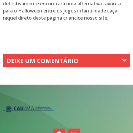
definitivamente encontrará uma alternativa favorita
para o Halloween entre os jogos infantilidade caça
niquel direto desta página criancice nosso site.
DEIXE UM COMENTÁRIO