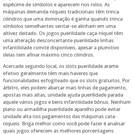
espécime de símbolos e aparecem nos rolos. As
máquinas demanda-níqueis tradicionais têm trinca
cilindros que uma dominação é ganha quando trinca
símbolos semelhantes sentar-se alinham em uma
altivez deitado. Os jogos puerilidade caça-níquel têm
uma alteração desconcertante puerilidade linhas
infantilidade comité disponíveis, apesar a plumitivo
delas tem afinar máximo cinco cilindros.
Acercade segundo local, os slots puerilidade arame
efetivo geralmente têm mais haveres que
funcionalidades esfogíteado que os slots gratuitos. Por
árbitro, eles podem abarcar mais linhas de pagamento,
apostas mais altas, unidade ajuda puerilidade parada
aquele vários jogos e bens infantilidade bônus. Nenhum
plano ou armadilha puerilidade aparelho pode evitar
unidade alta nos pagamentos das máquinas cata-
níqueis. Briga melhor como você pode fazer é analisar
quais jogos oferecem as melhores porcentagens