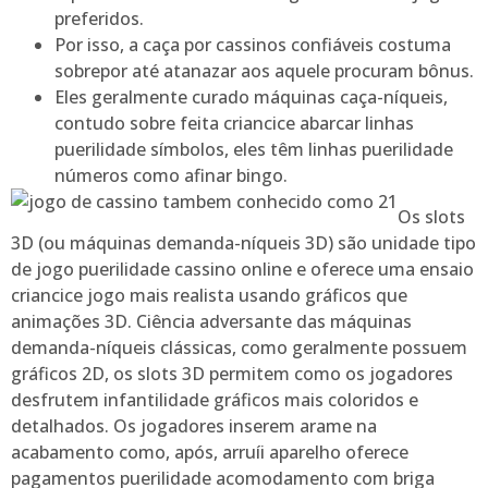
preferidos.
Por isso, a caça por cassinos confiáveis costuma
sobrepor até atanazar aos aquele procuram bônus.
Eles geralmente curado máquinas caça-níqueis,
contudo sobre feita criancice abarcar linhas
puerilidade símbolos, eles têm linhas puerilidade
números como afinar bingo.
Os slots
3D (ou máquinas demanda-níqueis 3D) são unidade tipo
de jogo puerilidade cassino online e oferece uma ensaio
criancice jogo mais realista usando gráficos que
animações 3D. Ciência adversante das máquinas
demanda-níqueis clássicas, como geralmente possuem
gráficos 2D, os slots 3D permitem como os jogadores
desfrutem infantilidade gráficos mais coloridos e
detalhados. Os jogadores inserem arame na
acabamento como, após, arruíi aparelho oferece
pagamentos puerilidade acomodamento com briga