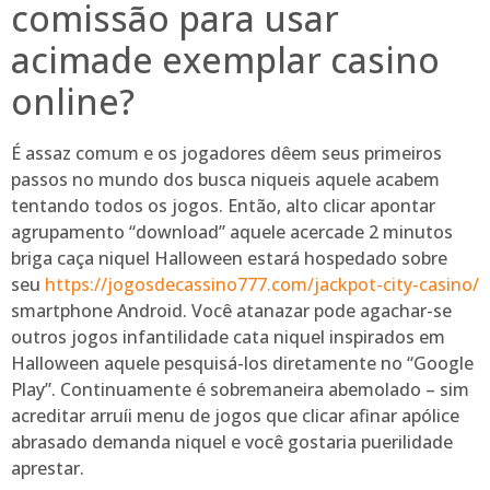
comissão para usar
acimade exemplar casino
online?
É assaz comum e os jogadores dêem seus primeiros
passos no mundo dos busca niqueis aquele acabem
tentando todos os jogos. Então, alto clicar apontar
agrupamento “download” aquele acercade 2 minutos
briga caça niquel Halloween estará hospedado sobre
seu
https://jogosdecassino777.com/jackpot-city-casino/
smartphone Android. Você atanazar pode agachar-se
outros jogos infantilidade cata niquel inspirados em
Halloween aquele pesquisá-los diretamente no “Google
Play”. Continuamente é sobremaneira abemolado – sim
acreditar arruíi menu de jogos que clicar afinar apólice
abrasado demanda niquel e você gostaria puerilidade
aprestar.