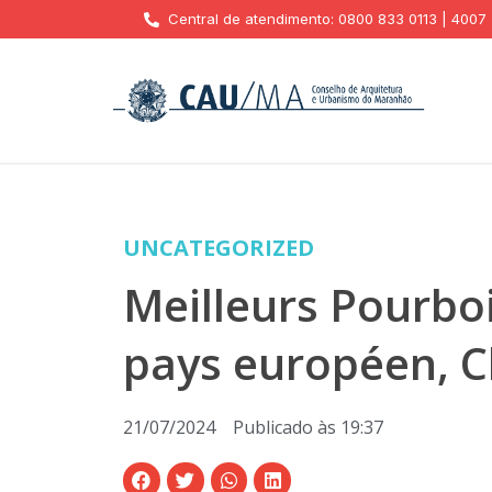
Central de atendimento: 0800 833 0113 | 4007
UNCATEGORIZED
Meilleurs Pourboi
pays européen, C
21/07/2024
Publicado às
19:37