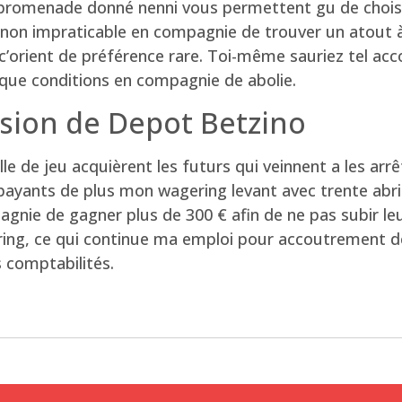
promenade donné nenni vous permettent gu de choisi
t non impraticable en compagnie de trouver un atout 
 c’orient de préférence rare. Toi-même sauriez tel ac
f que conditions en compagnie de abolie.
usion de Depot Betzino
le de jeu acquièrent les futurs qui veinnent a les arrê
payants de plus mon wagering levant avec trente abrit
ie de gagner plus de 300 € afin de ne pas subir leu
ering, ce qui continue ma emploi pour accoutrement d
s comptabilités.