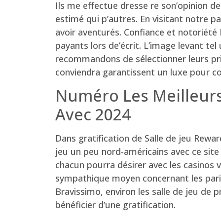
Ils me effectue dresse re son’opinion d
estimé qui p’autres. En visitant notre p
avoir aventurés. Confiance et notoriété I
payants lors de’écrit. L’image levant t
recommandons de sélectionner leurs pr
conviendra garantissent un luxe pour co
Numéro Les Meilleurs 
Avec 2024
Dans gratification de Salle de jeu Rewar
jeu un peu nord-américains avec ce sit
chacun pourra désirer avec les casinos v
sympathique moyen concernant les parieu
Bravissimo, environ les salle de jeu de
bénéficier d’une gratification.