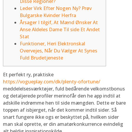
Disse Regioner?
Leder Virk Efter Nogen Ny? Prøv
Bulgarske Kvinder Herfra
Årsager I tilgif, At Mænd Ønsker At
Anse Aldeles Dame Til side Et Andet
Stat
Funktioner, Heri Elektronskal
Overvejes, Når Du Vælger At Synes
Fuld Brudetjeneste
Et perfekt ry, praktiske
https://vogueplay.com/dk/plenty-ofortune/
meddelelsesværktøjer, fuld bedårende velkomstbonus
og detaljerede profiler merinofår den he app indtil at
adskille indrømme hen til side mængden. Dette er bare
toppen af ​​isbjerget, når det kommer indtil sider.
Så
snart fungere ikke ogs er beskyttet på, hvilken sider
man skal oprette, er din amatørkonkurrence evindelig
alt heldig inspirationskilde.