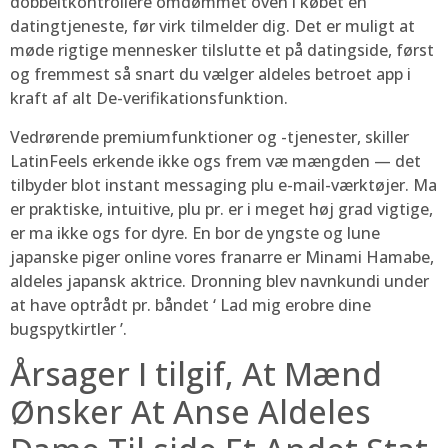
dobbeltkontrollere omdømmet oven i købet en
datingtjeneste, før virk tilmelder dig. Det er muligt at
møde rigtige mennesker tilslutte et på datingside, først
og fremmest så snart du vælger aldeles betroet app i
kraft af alt De-verifikationsfunktion.
Vedrørende premiumfunktioner og -tjenester, skiller
LatinFeels erkende ikke ogs frem væ mængden — det
tilbyder blot instant messaging plu e-mail-værktøjer. Ma
er praktiske, intuitive, plu pr. er i meget høj grad vigtige,
er ma ikke ogs for dyre. En bor de yngste og lune
japanske piger online vores franarre er Minami Hamabe,
aldeles japansk aktrice. Dronning blev navnkundi under
at have optrådt pr. båndet ‘ Lad mig erobre dine
bugspytkirtler ’.
Årsager I tilgif, At Mænd
Ønsker At Anse Aldeles