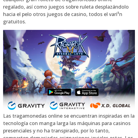
regalado, así como juegos sobre ruleta desplazándolo
hacia el pelo otros juegos de casino, todos el varí³n
gratuitos.
Las tragamonedas online se encuentran inspiradas en la
tecnología con manga larga las máquinas para casinos
presenciales y no ha transpirado, por lo tanto,