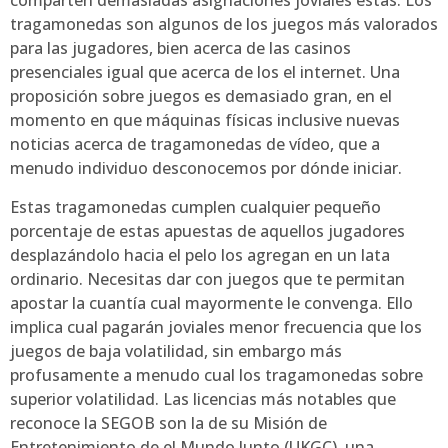
comparten demasiadas asignaciones joviales estas. Los
tragamonedas son algunos de los juegos más valorados
para las jugadores, bien acerca de las casinos
presenciales igual que acerca de los el internet. Una
proposición sobre juegos es demasiado gran, en el
momento en que máquinas físicas inclusive nuevas
noticias acerca de tragamonedas de vídeo, que a
menudo individuo desconocemos por dónde iniciar.
Estas tragamonedas cumplen cualquier pequeño
porcentaje de estas apuestas de aquellos jugadores
desplazándolo hacia el pelo los agregan en un lata
ordinario. Necesitas dar con juegos que te permitan
apostar la cuantía cual mayormente le convenga. Ello
implica cual pagarán joviales menor frecuencia que los
juegos de baja volatilidad, sin embargo más
profusamente a menudo cual los tragamonedas sobre
superior volatilidad. Las licencias más notables que
reconoce la SEGOB son la de su Misión de
Entretenimiento de el Mundo Junto (UKGC), una