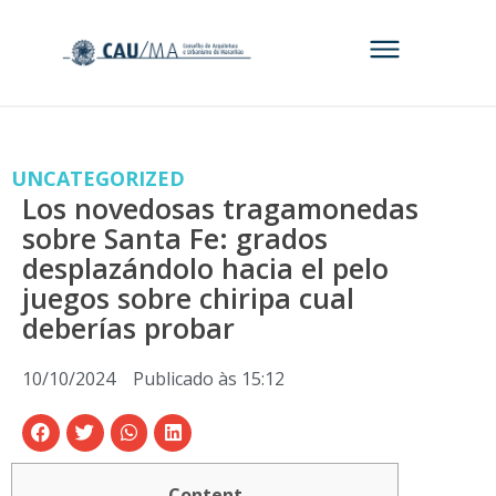
UNCATEGORIZED
Los novedosas tragamonedas
sobre Santa Fe: grados
desplazándolo hacia el pelo
juegos sobre chiripa cual
deberías probar
10/10/2024
Publicado às
15:12
Content