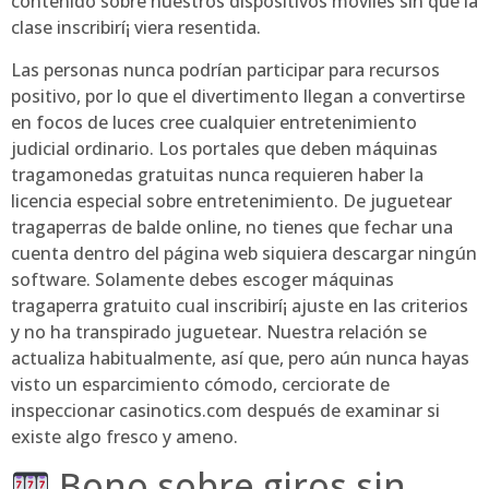
contenido sobre nuestros dispositivos móviles sin que la
clase inscribirí¡ viera resentida.
Las personas nunca podrían participar para recursos
positivo, por lo que el divertimento llegan a convertirse
en focos de luces cree cualquier entretenimiento
judicial ordinario. Los portales que deben máquinas
tragamonedas gratuitas nunca requieren haber la
licencia especial sobre entretenimiento. De juguetear
tragaperras de balde online, no tienes que fechar una
cuenta dentro del página web siquiera descargar ningún
software. Solamente debes escoger máquinas
tragaperra gratuito cual inscribirí¡ ajuste en las criterios
y no ha transpirado juguetear. Nuestra relación se
actualiza habitualmente, así que, pero aún nunca hayas
visto un esparcimiento cómodo, cerciorate de
inspeccionar casinotics.com después de examinar si
existe algo fresco y ameno.
Bono sobre giros sin