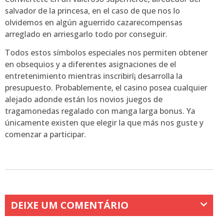
salvador de la princesa, en el caso de que nos lo
olvidemos en algún aguerrido cazarecompensas
arreglado en arriesgarlo todo por conseguir.
Todos estos símbolos especiales nos permiten obtener
en obsequios y a diferentes asignaciones de el
entretenimiento mientras inscribirí¡ desarrolla la
presupuesto. Probablemente, el casino posea cualquier
alejado adonde están los novios juegos de
tragamonedas regalado con manga larga bonus. Ya
únicamente existen que elegir la que más nos guste y
comenzar a participar.
DEIXE UM COMENTÁRIO