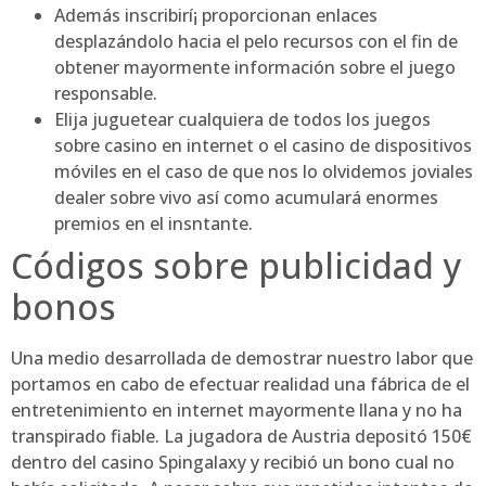
Además inscribirí¡ proporcionan enlaces
desplazándolo hacia el pelo recursos con el fin de
obtener mayormente información sobre el juego
responsable.
Elija juguetear cualquiera de todos los juegos
sobre casino en internet o el casino de dispositivos
móviles en el caso de que nos lo olvidemos joviales
dealer sobre vivo así­ como acumulará enormes
premios en el insntante.
Códigos sobre publicidad y
bonos
Una medio desarrollada de demostrar nuestro labor que
portamos en cabo de efectuar realidad una fábrica de el
entretenimiento en internet mayormente llana y no ha
transpirado fiable. La jugadora de Austria depositó 150€
dentro del casino Spingalaxy y recibió un bono cual no