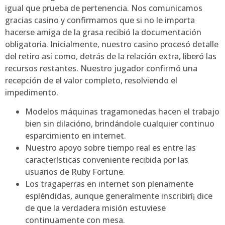
igual que prueba de pertenencia. Nos comunicamos
gracias casino y confirmamos que si no le importa
hacerse amiga de la grasa recibió la documentación
obligatoria. Inicialmente, nuestro casino procesó detalle
del retiro así­ como, detrás de la relación extra, liberó las
recursos restantes. Nuestro jugador confirmó una
recepción de el valor completo, resolviendo el
impedimento.
Modelos máquinas tragamonedas hacen el trabajo
bien sin dilacióno, brindándole cualquier continuo
esparcimiento en internet.
Nuestro apoyo sobre tiempo real es entre las
características conveniente recibida por las
usuarios de Ruby Fortune.
Los tragaperras en internet son plenamente
espléndidas, aunque generalmente inscribirí¡ dice
de que la verdadera misión estuviese
continuamente con mesa.