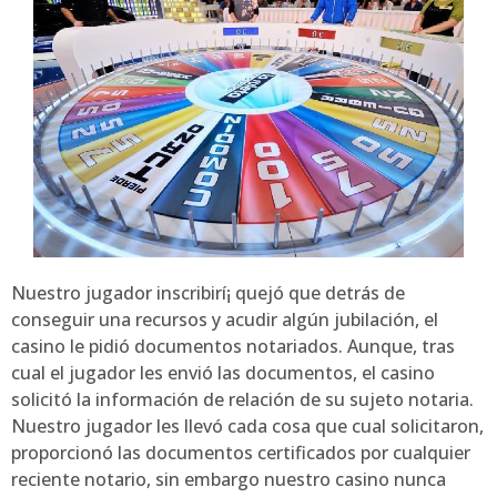
Nuestro jugador inscribirí¡ quejó que detrás de
conseguir una recursos y acudir algún jubilación, el
casino le pidió documentos notariados. Aunque, tras
cual el jugador les envió las documentos, el casino
solicitó la información de relación de su sujeto notaria.
Nuestro jugador les llevó cada cosa que cual solicitaron,
proporcionó las documentos certificados por cualquier
reciente notario, sin embargo nuestro casino nunca