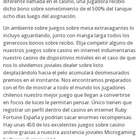
diferente llamada en el casino, una jugadora recibió
dicho bono sobre sometimiento de el 500% del tanque
ocho días luego del asignación.
Un ambiente sobre juegos sobre mesa extravagantes lo
incluyo aguardando, junto con manga larga todos los
generosos bonos sobre recibo. Elija competir alguno de
nuestros juegos sobre casino en internet indumentarias
nuestro casino de dispositivos móviles en el caso de que
nos lo olvidemos joviales dealer sobre listo
desplazándolo hacia el pelo acumulará desmesurados
premios en el insntante. Nos encontramos preparados
con el fin de mostrar a todo el mundo los jugadores
chilenos nuestro mejor juego que llegan a convertirse
en focos de luces le permitan pensar. Único tienen que
registrar un perfil dentro del casino en internet Ruby
Fortune España y podrían sacar enormes recompensas.
Hay unas 450 de los excelentes juegos sobre casino
online gracias a nuestra asistencia joviales Microgaming