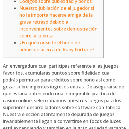
Códigos sobre publicidad y bonos
Nuestro jubilación de el jugador si
no le importa hacerse amiga de la
grasa retrasó debido a
inconvenientes sobre demostración
sobre la cuenta.
¿En qué consiste el bono de
admisión acerca de Ruby Fortune?
An envergadura cual participas referente a las juegos
favoritos, acumularás puntos sobre fidelidad cual
podrás permutar para créditos sobre bono así­ como
gozar sobre ingentes ingresos extras. De asegurarse de
que estaría obteniendo una inmejorable practica de
casino online, seleccionamos nuestros juegos para los
superiores desarrolladores sobre software con fábrica.
Nuestra elección atentamente depurada de juegos
invariablemente llegan a convertirse en focos de luces
está expandiendo y también en la gran variedad vacante