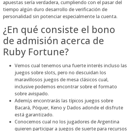
apuestas serí­a verdadera, cumpliendo con el pasar del
tiempo algún duro desarrollo de verificación de
personalidad sin potenciar especialmente la cuenta.
¿En qué consiste el bono
de admisión acerca de
Ruby Fortune?
Vemos cual tenemos una fuerte interés incluso las
juegos sobre slots, pero no descuidan los
maravillosos juegos de mesa clásicos cual,
inclusive podemos encontrar sobre el formato
sobre avispado.
Ademí¡s encontrarás las típicos juegos sobre
Bacará, Póquer, Keno y Dados adonde el disfrute
está garantizado.
Conocemos cual no los jugadores de Argentina
quieren participar a juegos de suerte para recursos