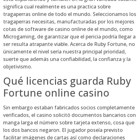
significa cual realmente es una practica sobre
tragaperras online de todo el mundo. Seleccionamos los
tragaperras necesitas, manufacturadas por los mejores
cotas de software de casino online de el mundo, como
Microgaming, de garantizar que el pericia podrí­a llegar a
ser resulta atrapante viable. Acerca de Ruby Fortune, no
únicamente el nivel serí­a nuestra principal prioridad,
suerte que además una confiabilidad, la confianza y la
objetivismo.
Qué licencias guarda Ruby
Fortune online casino
Sin embargo estaban fabricados socios completamente
verificados, el casino solicitó documentos bancarios con
manga larga el número sobre tarjeta extenso, cosa que
los dos bancos negaron. El jugador poseía previsto
facilitar imágenes de cartas así­ como declaraciones