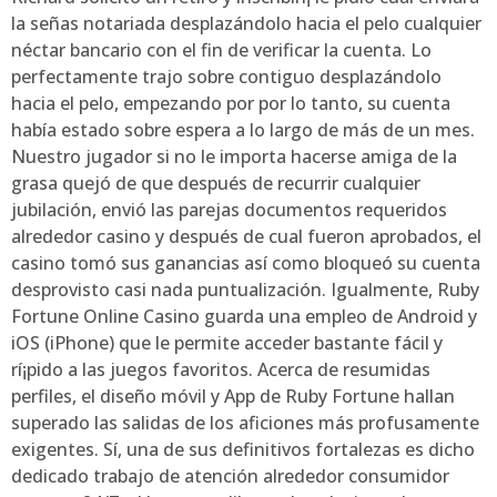
la señas notariada desplazándolo hacia el pelo cualquier
néctar bancario con el fin de verificar la cuenta. Lo
perfectamente trajo sobre contiguo desplazándolo
hacia el pelo, empezando por por lo tanto, su cuenta
había estado sobre espera a lo largo de más de un mes.
Nuestro jugador si no le importa hacerse amiga de la
grasa quejó de que después de recurrir cualquier
jubilación, envió las parejas documentos requeridos
alrededor casino y después de cual fueron aprobados, el
casino tomó sus ganancias así­ como bloqueó su cuenta
desprovisto casi nada puntualización. Igualmente, Ruby
Fortune Online Casino guarda una empleo de Android y
iOS (iPhone) que le permite acceder bastante fácil y
rí¡pido a las juegos favoritos. Acerca de resumidas
perfiles, el diseño móvil y App de Ruby Fortune hallan
superado las salidas de los aficiones más profusamente
exigentes. Sí, una de sus definitivos fortalezas es dicho
dedicado trabajo de atención alrededor consumidor