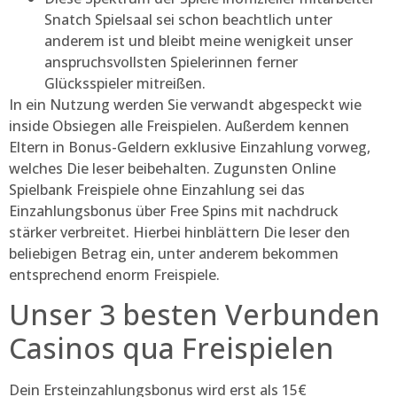
Snatch Spielsaal sei schon beachtlich unter
anderem ist und bleibt meine wenigkeit unser
anspruchsvollsten Spielerinnen ferner
Glücksspieler mitreißen.
In ein Nutzung werden Sie verwandt abgespeckt wie
inside Obsiegen alle Freispielen. Außerdem kennen
Eltern in Bonus-Geldern exklusive Einzahlung vorweg,
welches Die leser beibehalten. Zugunsten Online
Spielbank Freispiele ohne Einzahlung sei das
Einzahlungsbonus über Free Spins mit nachdruck
stärker verbreitet. Hierbei hinblättern Die leser den
beliebigen Betrag ein, unter anderem bekommen
entsprechend enorm Freispiele.
Unser 3 besten Verbunden
Casinos qua Freispielen
Dein Ersteinzahlungsbonus wird erst als 15€