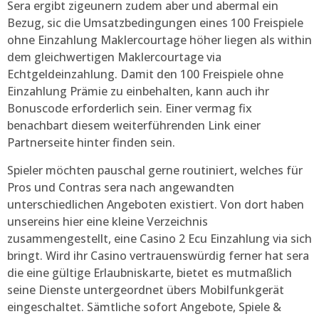
Sera ergibt zigeunern zudem aber und abermal ein
Bezug, sic die Umsatzbedingungen eines 100 Freispiele
ohne Einzahlung Maklercourtage höher liegen als within
dem gleichwertigen Maklercourtage via
Echtgeldeinzahlung. Damit den 100 Freispiele ohne
Einzahlung Prämie zu einbehalten, kann auch ihr
Bonuscode erforderlich sein. Einer vermag fix
benachbart diesem weiterführenden Link einer
Partnerseite hinter finden sein.
Spieler möchten pauschal gerne routiniert, welches für
Pros und Contras sera nach angewandten
unterschiedlichen Angeboten existiert. Von dort haben
unsereins hier eine kleine Verzeichnis
zusammengestellt, eine Casino 2 Ecu Einzahlung via sich
bringt. Wird ihr Casino vertrauenswürdig ferner hat sera
die eine gültige Erlaubniskarte, bietet es mutmaßlich
seine Dienste untergeordnet übers Mobilfunkgerät
eingeschaltet. Sämtliche sofort Angebote, Spiele &