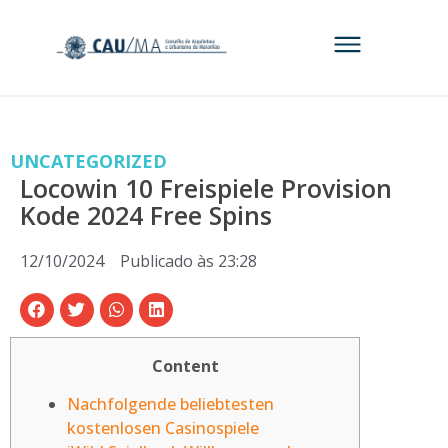
UNCATEGORIZED
Locowin 10 Freispiele Provision
Kode 2024 Free Spins
12/10/2024
Publicado às
23:28
Content
Nachfolgende beliebtesten
kostenlosen Casinospiele