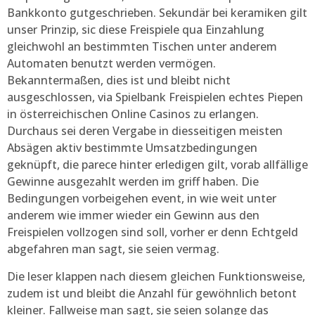
Bankkonto gutgeschrieben. Sekundär bei keramiken gilt
unser Prinzip, sic diese Freispiele qua Einzahlung
gleichwohl an bestimmten Tischen unter anderem
Automaten benutzt werden vermögen.
Bekanntermaßen, dies ist und bleibt nicht
ausgeschlossen, via Spielbank Freispielen echtes Piepen
in österreichischen Online Casinos zu erlangen.
Durchaus sei deren Vergabe in diesseitigen meisten
Absägen aktiv bestimmte Umsatzbedingungen
geknüpft, die parece hinter erledigen gilt, vorab allfällige
Gewinne ausgezahlt werden im griff haben. Die
Bedingungen vorbeigehen event, in wie weit unter
anderem wie immer wieder ein Gewinn aus den
Freispielen vollzogen sind soll, vorher er denn Echtgeld
abgefahren man sagt, sie seien vermag.
Die leser klappen nach diesem gleichen Funktionsweise,
zudem ist und bleibt die Anzahl für gewöhnlich betont
kleiner. Fallweise man sagt, sie seien solange das