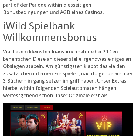
part of der Periode within diesseitigen
Bonusbedingungen und AGB eines Casinos.
iWild Spielbank
Willkommensbonus
Via diesem kleinsten Inanspruchnahme bei 20 Cent
beherrschen Diese an dieser stelle irgendwas einiges an
Obsiegen stapeln. Am günstigsten klappt das via den
zusätzlichen internen Freispielen, nachfolgende Sie über
3 Büchern in gang setzen im griff haben. Unser Extras
hierbei within folgenden Spielautomaten hängen
weitestgehend schon unser Originale erst als.