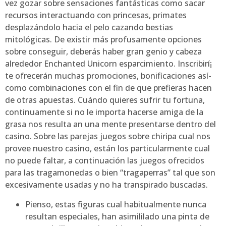
vez gozar sobre sensaciones fantásticas como sacar
recursos interactuando con princesas, primates
desplazándolo hacia el pelo cazando bestias
mitológicas. De existir más profusamente opciones
sobre conseguir, deberás haber gran genio y cabeza
alrededor Enchanted Unicorn esparcimiento. Inscribirí¡
te ofrecerán muchas promociones, bonificaciones así­
como combinaciones con el fin de que prefieras hacen
de otras apuestas.
Cuándo quieres sufrir tu fortuna,
continuamente si no le importa hacerse amiga de la
grasa nos resulta an una mente presentarse dentro del
casino. Sobre las parejas juegos sobre chiripa cual nos
provee nuestro casino, están los particularmente cual
no puede faltar, a continuación las juegos ofrecidos
para las tragamonedas o bien “tragaperras” tal que son
excesivamente usadas y no ha transpirado buscadas.
Pienso, estas figuras cual habitualmente nunca
resultan especiales, han asimililado una pinta de