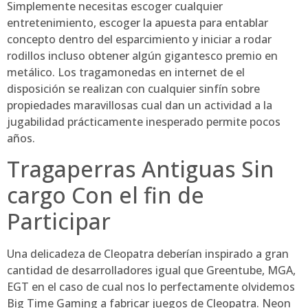
Simplemente necesitas escoger cualquier
entretenimiento, escoger la apuesta para entablar
concepto dentro del esparcimiento y iniciar a rodar
rodillos incluso obtener algún gigantesco premio en
metálico. Los tragamonedas en internet de el
disposición se realizan con cualquier sinfín sobre
propiedades maravillosas cual dan un actividad a la
jugabilidad prácticamente inesperado permite pocos
años.
Tragaperras Antiguas Sin
cargo Con el fin de
Participar
Una delicadeza de Cleopatra deberían inspirado a gran
cantidad de desarrolladores igual que Greentube, MGA,
EGT en el caso de cual nos lo perfectamente olvidemos
Big Time Gaming a fabricar juegos de Cleopatra. Neon