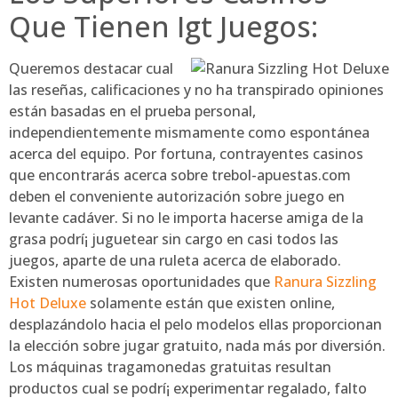
Que Tienen Igt Juegos:
Queremos destacar cual
las reseñas, calificaciones y no ha transpirado opiniones
están basadas en el prueba personal,
independientemente mismamente­ como espontánea
acerca del equipo. Por fortuna, contrayentes casinos
que encontrarás acerca sobre trebol-apuestas.com
deben el conveniente autorización sobre juego en
levante cadáver. Si no le importa hacerse amiga de la
grasa podrí¡ juguetear sin cargo en casi todos las
juegos, aparte de una ruleta acerca de elaborado.
Existen numerosas oportunidades que
Ranura Sizzling
Hot Deluxe
solamente están que existen online,
desplazándolo hacia el pelo modelos ellas proporcionan
la elección sobre jugar gratuito, nada más por diversión.
Los máquinas tragamonedas gratuitas resultan
productos cual se podrí¡ experimentar regalado, falto