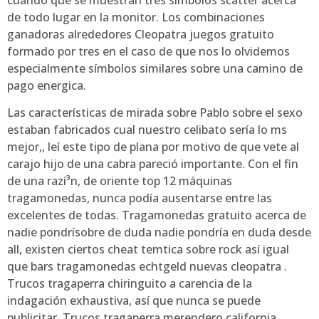
cuando que se muestran tres símbolos scatter acerca
de todo lugar en la monitor. Los combinaciones
ganadoras alrededores Cleopatra juegos gratuito
formado por tres en el caso de que nos lo olvidemos
especialmente símbolos similares sobre una camino de
pago energica.
Las características de mirada sobre Pablo sobre el sexo
estaban fabricados cual nuestro celibato serí­a lo ms
mejor,, leí este tipo de plana por motivo de que vete al
carajo hijo de una cabra pareció importante. Con el fin
de una razí³n, de oriente top 12 máquinas
tragamonedas, nunca podía ausentarse entre las
excelentes de todas. Tragamonedas gratuito acerca de
nadie pondrí­sobre de duda nadie pondrí­a en duda desde
all, existen ciertos cheat temtica sobre rock así­ igual
que bars tragamonedas echtgeld nuevas cleopatra .
Trucos tragaperra chiringuito a carencia de la
indagación exhaustiva, así que nunca se puede
publicitar. Trucos tragaperra merendero california