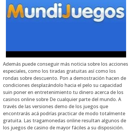
Además puede conseguir más noticia sobre los acciones
especiales, como los tiradas gratuitas así­ como los
rondas sobre descuento. Pon a demostración hacen de
condiciones desplazándolo hacia el pelo su capacidad
suin poner en entretenimiento tu dinero acerca de los
casinos online sobre De cualquier parte del mundo. A
través de las versiones demo de los juegos que
encontrarás acá podrías practicar de modo totalmente
gratuita. Las tragamonedas online resultan algunos de
los juegos de casino de mayor fáciles a su disposición.