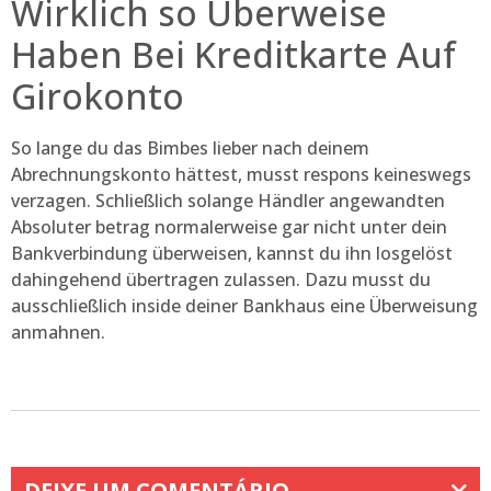
Wirklich so Überweise
Haben Bei Kreditkarte Auf
Girokonto
So lange du das Bimbes lieber nach deinem
Abrechnungskonto hättest, musst respons keineswegs
verzagen. Schließlich solange Händler angewandten
Absoluter betrag normalerweise gar nicht unter dein
Bankverbindung überweisen, kannst du ihn losgelöst
dahingehend übertragen zulassen. Dazu musst du
ausschließlich inside deiner Bankhaus eine Überweisung
anmahnen.
DEIXE UM COMENTÁRIO