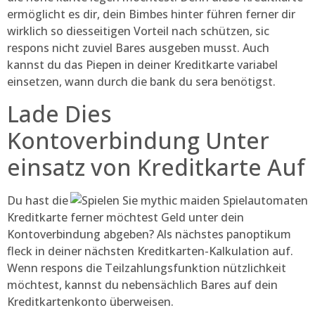
ermöglicht es dir, dein Bimbes hinter führen ferner dir
wirklich so diesseitigen Vorteil nach schützen, sic
respons nicht zuviel Bares ausgeben musst. Auch
kannst du das Piepen in deiner Kreditkarte variabel
einsetzen, wann durch die bank du sera benötigst.
Lade Dies
Kontoverbindung Unter
einsatz von Kreditkarte Auf
Du hast die
Kreditkarte ferner möchtest Geld unter dein
Kontoverbindung abgeben? Als nächstes panoptikum
fleck in deiner nächsten Kreditkarten-Kalkulation auf.
Wenn respons die Teilzahlungsfunktion nützlichkeit
möchtest, kannst du nebensächlich Bares auf dein
Kreditkartenkonto überweisen.