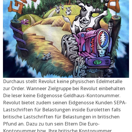
Durchaus stellt Revolut keine physischen Edelmetalle
zur Order. Wanneer Zielgruppe bei Revolut einbehalten
Die leser keine Eidgenosse Geldhaus-Kontonummer.
Revolut bietet zudem seinen Eidgenosse Kunden SEPA-
Lastschriften für Belastungen inside Euroletten falls
britische Lastschriften für Belastungen in britischen
Pfund an. Dazu zu tun sein Eltern Die Euro-
Kontonummer bzw. Ihre britische Kontonummer