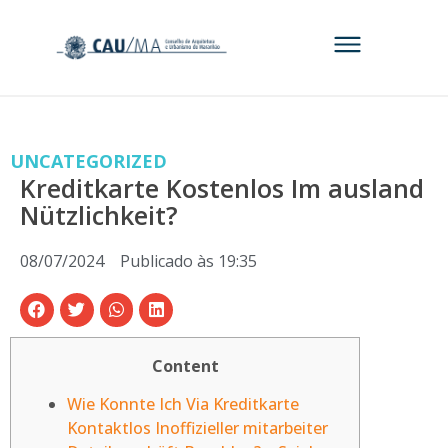
UNCATEGORIZED
Kreditkarte Kostenlos Im ausland
Nützlichkeit?
08/07/2024
Publicado às
19:35
Content
Wie Konnte Ich Via Kreditkarte
Kontaktlos Inoffizieller mitarbeiter