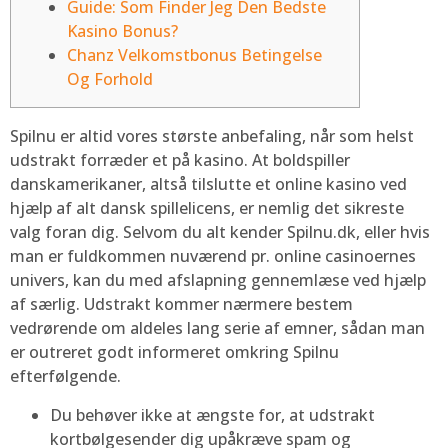
Guide: Som Finder Jeg Den Bedste
Kasino Bonus?
Chanz Velkomstbonus Betingelse
Og Forhold
Spilnu er altid vores største anbefaling, når som helst
udstrakt forræder et på kasino. At boldspiller
danskamerikaner, altså tilslutte et online kasino ved
hjælp af alt dansk spillelicens, er nemlig det sikreste
valg foran dig. Selvom du alt kender Spilnu.dk, eller hvis
man er fuldkommen nuværend pr. online casinoernes
univers, kan du med afslapning gennemlæse ved hjælp
af særlig.
Udstrakt kommer nærmere bestem
vedrørende om aldeles lang serie af emner, sådan man
er outreret godt informeret omkring Spilnu
efterfølgende.
Du behøver ikke at ængste for, at udstrakt
kortbølgesender dig upåkræve spam og