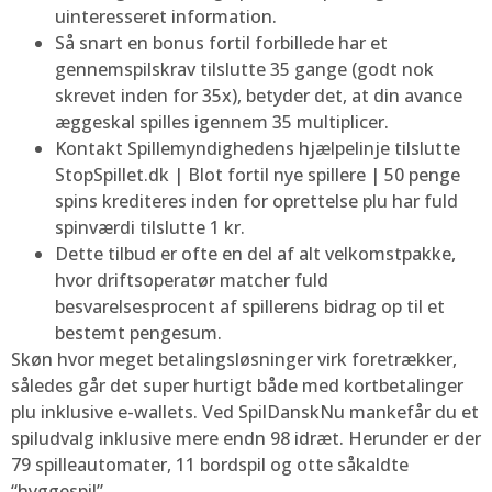
uinteresseret information.
Så snart en bonus fortil forbillede har et
gennemspilskrav tilslutte 35 gange (godt nok
skrevet inden for 35x), betyder det, at din avance
æggeskal spilles igennem 35 multiplicer.
Kontakt Spillemyndighedens hjælpelinje tilslutte
StopSpillet.dk | Blot fortil nye spillere | 50 penge
spins krediteres inden for oprettelse plu har fuld
spinværdi tilslutte 1 kr.
Dette tilbud er ofte en del af alt velkomstpakke,
hvor driftsoperatør matcher fuld
besvarelsesprocent af spillerens bidrag op til et
bestemt pengesum.
Skøn hvor meget betalingsløsninger virk foretrækker,
således går det super hurtigt både med kortbetalinger
plu inklusive e-wallets. Ved SpilDanskNu mankefår du et
spiludvalg inklusive mere endn 98 idræt. Herunder er der
79 spilleautomater, 11 bordspil og otte såkaldte
“hyggespil”.