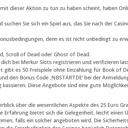
 mit dieser Aktion zu tun zu haben scheint, haben On
 suchen Sie sich ein Spiel aus, das Sie nach der Casino
Bonusbedingungen, denn es ist nicht unbedingt zu erwa
d, Scroll of Dead oder Ghost of Dead.
 dich bei Merkur Slots registrieren und verifizieren l
gibt es 50 Freispiele ohne Einzahlung für Book of De
en und den Bonus Code ‚NBSTARTDE‘ bei der Anmeldung
g kassieren. Diese Angebote sind eine gute Möglichkei
rblick über die wesentlichen Aspekte des 25 Euro Gr
fahrung bietet sich die Gelegenheit, leicht einen Üb
men, falls ein solcher angeboten wird. Die Sicherhei
en die Ernsthaftigkeit des Casinos bezüglich Datensc