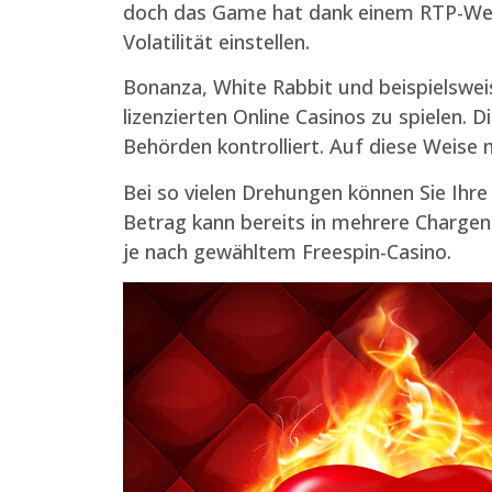
doch das Game hat dank einem RTP-Wert
Volatilität einstellen.
Bonanza, White Rabbit und beispielsweise
lizenzierten Online Casinos zu spielen.
Behörden kontrolliert. Auf diese Weise 
Bei so vielen Drehungen können Sie Ihr
Betrag kann bereits in mehrere Chargen 
je nach gewähltem Freespin-Casino.