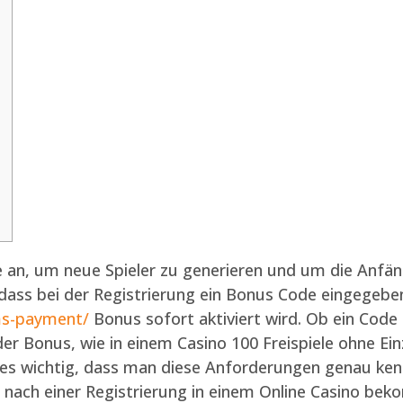
ie an, um neue Spieler zu generieren und um die Anfän
t, dass bei der Registrierung ein Bonus Code eingege
ms-payment/
Bonus sofort aktiviert wird. Ob ein Code e
der Bonus, wie in einem Casino 100 Freispiele ohne Ei
s wichtig, dass man diese Anforderungen genau kennt
er nach einer Registrierung in einem Online Casino b