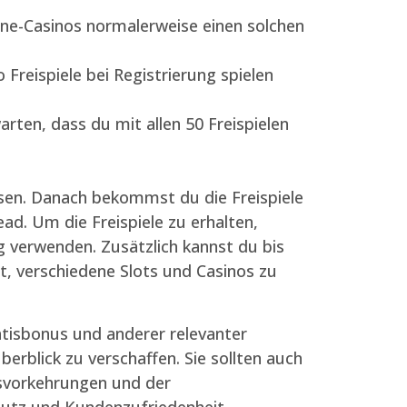
line-Casinos normalerweise einen solchen
 Freispiele bei Registrierung spielen
rten, dass du mit allen 50 Freispielen
assen. Danach bekommst du die Freispiele
ad. Um die Freispiele zu erhalten,
 verwenden. Zusätzlich kannst du bis
t, verschiedene Slots und Casinos zu
atisbonus und anderer relevanter
erblick zu verschaffen. Sie sollten auch
tsvorkehrungen und der
hutz und Kundenzufriedenheit.