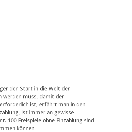
ger den Start in die Welt der
ben werden muss, damit der
rforderlich ist, erfährt man in den
nzahlung, ist immer an gewisse
. 100 Freispiele ohne Einzahlung sind
ekommen können.