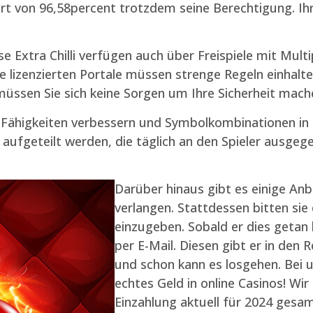
 von 96,58percent trotzdem seine Berechtigung. Ihr 
 Extra Chilli verfügen auch über Freispiele mit Multi
 Die lizenzierten Portale müssen strenge Regeln einha
müssen Sie sich keine Sorgen um Ihre Sicherheit mach
e Fähigkeiten verbessern und Symbolkombinationen in 
aufgeteilt werden, die täglich an den Spieler ausgeg
Darüber hinaus gibt es einige An
verlangen. Stattdessen bitten sie 
einzugeben. Sobald er dies getan 
per E-Mail. Diesen gibt er in den 
und schon kann es losgehen. Bei 
echtes Geld in online Casinos! Wi
Einzahlung aktuell für 2024 gesa