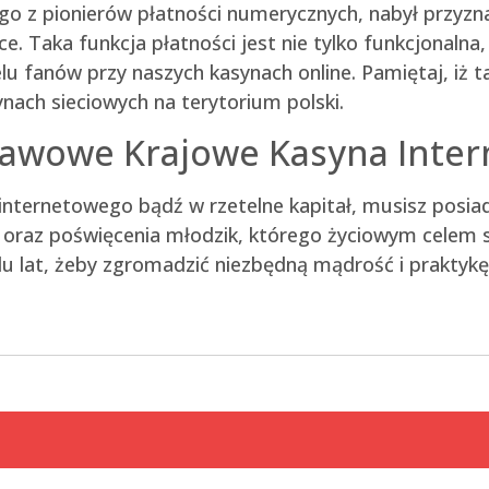
go z pionierów płatności numerycznych, nabył przyzn
. Taka funkcja płatności jest nie tylko funkcjonalna,
fanów przy naszych kasynach online. Pamiętaj, iż ta
ynach sieciowych na terytorium polski.
stawowe Krajowe Kasyna Inte
nternetowego bądź w rzetelne kapitał, musisz posiad
 oraz poświęcenia młodzik, którego życiowym celem st
elu lat, żeby zgromadzić niezbędną mądrość i praktykę