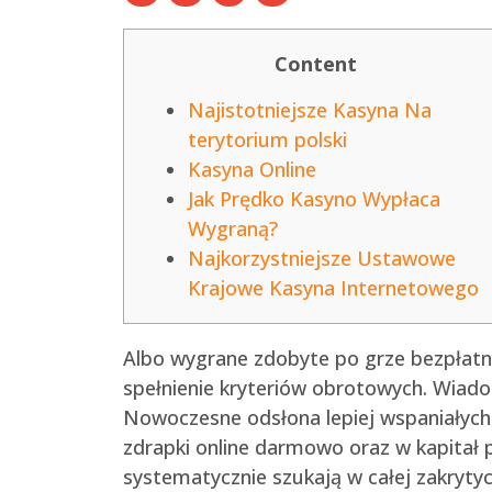
Content
Najistotniejsze Kasyna Na
terytorium polski
Kasyna Online
Jak Prędko Kasyno Wypłaca
Wygraną?
Najkorzystniejsze Ustawowe
Krajowe Kasyna Internetowego
Albo wygrane zdobyte po grze bezpłatn
spełnienie kryteriów obrotowych. Wiad
Nowoczesne odsłona lepiej wspaniałyc
zdrapki online darmowo oraz w kapitał 
systematycznie szukają w całej zakryt