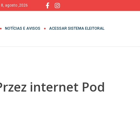
 8, agosto ,2026
NOTÍCIAS E AVISOS
ACESSAR SISTEMA ELEITORAL
rzez internet Pod