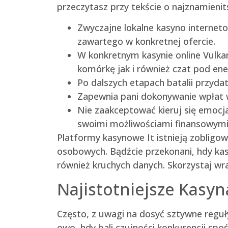
przeczytasz przy tekście o najznamien
Zwyczajne lokalne kasyno interne
zawartego w konkretnej ofercie.
W konkretnym kasynie online Vulkan
komórkę jak i również czat pod ene
Po dalszych etapach batalii przyd
Zapewnia pani dokonywanie wpłat w
Nie zaakceptować kieruj się emocja
swoimi możliwościami finansowymi
Platformy kasynowe It istnieją zoblig
osobowych. Bądźcie przekonani, hdy kasy
również kruchych danych. Skorzystaj wra
Najistotniejsze Kasyn
Często, z uwagi na dosyć sztywne reguł
owo, hdy bali czujności konkurencji s