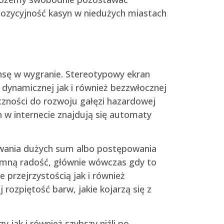
ozycyjność kasyn w niedużych miastach
ansę w wygranie. Stereotypowy ekran
dynamicznej jak i również bezzwłocznej
czności do rozwoju gałęzi hazardowej
 w internecie znajdują się automaty
awania dużych sum albo postępowania
romną radość, głównie wówczas gdy to
 przejrzystością jak i również
 rozpiętość barw, jakie kojarzą się z
 jak i również szybszy niźli po