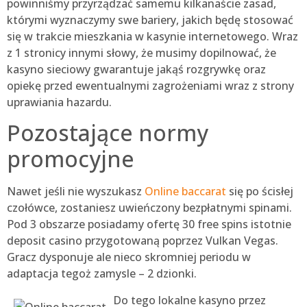
powinniśmy przyrządzać samemu kilkanaście zasad,
którymi wyznaczymy swe bariery, jakich będę stosować
się w trakcie mieszkania w kasynie internetowego. Wraz
z 1 stronicy innymi słowy, że musimy dopilnować, że
kasyno sieciowy gwarantuje jakąś rozgrywkę oraz
opiekę przed ewentualnymi zagrożeniami wraz z strony
uprawiania hazardu.
Pozostające normy
promocyjne
Nawet jeśli nie wyszukasz
Online baccarat
się po ścisłej
czołówce, zostaniesz uwieńczony bezpłatnymi spinami.
Pod 3 obszarze posiadamy ofertę 30 free spins istotnie
deposit casino przygotowaną poprzez Vulkan Vegas.
Gracz dysponuje ale nieco skromniej periodu w
adaptacja tegoż zamysle – 2 dzionki.
Do tego lokalne kasyno przez