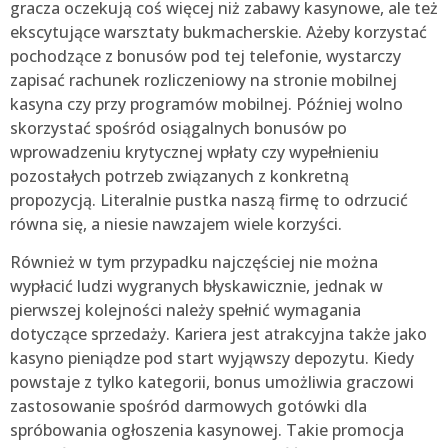
gracza oczekują coś więcej niż zabawy kasynowe, ale też
ekscytujące warsztaty bukmacherskie. Ażeby korzystać
pochodzące z bonusów pod tej telefonie, wystarczy
zapisać rachunek rozliczeniowy na stronie mobilnej
kasyna czy przy programów mobilnej. Później wolno
skorzystać spośród osiągalnych bonusów po
wprowadzeniu krytycznej wpłaty czy wypełnieniu
pozostałych potrzeb związanych z konkretną
propozycją. Literalnie pustka naszą firmę to odrzucić
równa się, a niesie nawzajem wiele korzyści.
Również w tym przypadku najczęściej nie można
wypłacić ludzi wygranych błyskawicznie, jednak w
pierwszej kolejności należy spełnić wymagania
dotyczące sprzedaży. Kariera jest atrakcyjna także jako
kasyno pieniądze pod start wyjąwszy depozytu. Kiedy
powstaje z tylko kategorii, bonus umożliwia graczowi
zastosowanie spośród darmowych gotówki dla
spróbowania ogłoszenia kasynowej. Takie promocja