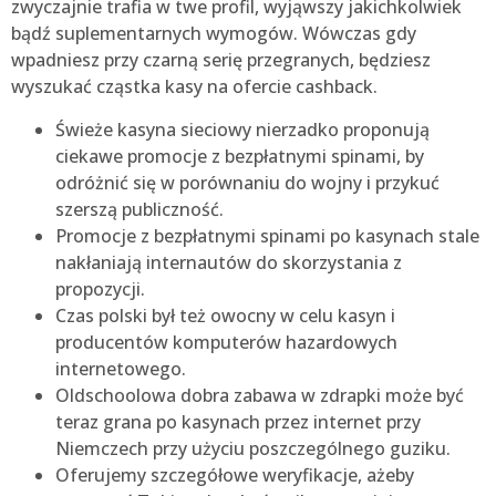
zwyczajnie trafia w twe profil, wyjąwszy jakichkolwiek
bądź suplementarnych wymogów.
Wówczas gdy
wpadniesz przy czarną serię przegranych, będziesz
wyszukać cząstka kasy na ofercie cashback.
Świeże kasyna sieciowy nierzadko proponują
ciekawe promocje z bezpłatnymi spinami, by
odróżnić się w porównaniu do wojny i przykuć
szerszą publiczność.
Promocje z bezpłatnymi spinami po kasynach stale
nakłaniają internautów do skorzystania z
propozycji.
Czas polski był też owocny w celu kasyn i
producentów komputerów hazardowych
internetowego.
Oldschoolowa dobra zabawa w zdrapki może być
teraz grana po kasynach przez internet przy
Niemczech przy użyciu poszczególnego guziku.
Oferujemy szczegółowe weryfikacje, ażeby