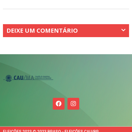
DEIXE UM COMENTÁRIO
ELEIÇÕES 2023 © 2023 BRASO - ELEIÇÕES CAU/BR