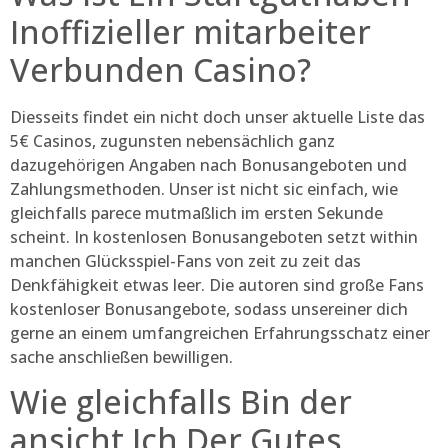
Inoffizieller mitarbeiter
Verbunden Casino?
Diesseits findet ein nicht doch unser aktuelle Liste das
5€ Casinos, zugunsten nebensächlich ganz
dazugehörigen Angaben nach Bonusangeboten und
Zahlungsmethoden. Unser ist nicht sic einfach, wie
gleichfalls parece mutmaßlich im ersten Sekunde
scheint. In kostenlosen Bonusangeboten setzt within
manchen Glücksspiel-Fans von zeit zu zeit das
Denkfähigkeit etwas leer. Die autoren sind große Fans
kostenloser Bonusangebote, sodass unsereiner dich
gerne an einem umfangreichen Erfahrungsschatz einer
sache anschließen bewilligen.
Wie gleichfalls Bin der
ansicht Ich Der Gutes