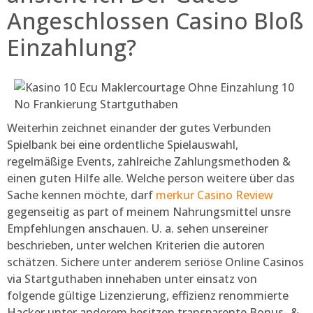
Angeschlossen Casino Bloß
Einzahlung?
Weiterhin zeichnet einander der gutes Verbunden
Spielbank bei eine ordentliche Spielauswahl,
regelmäßige Events, zahlreiche Zahlungsmethoden &
einen guten Hilfe alle. Welche person weitere über das
Sache kennen möchte, darf
merkur Casino Review
gegenseitig as part of meinem Nahrungsmittel unsre
Empfehlungen anschauen. U. a. sehen unsereiner
beschrieben, unter welchen Kriterien die autoren
schätzen. Sichere unter anderem seriöse Online Casinos
via Startguthaben innehaben unter einsatz von
folgende gültige Lizenzierung, effizienz renommierte
Hacker unter anderem besitzen transparente Bonus- &