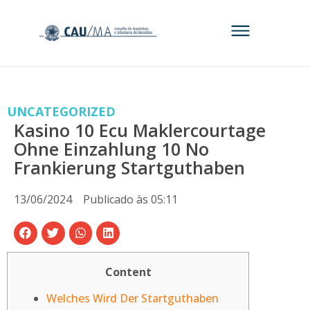
UNCATEGORIZED
Kasino 10 Ecu Maklercourtage
Ohne Einzahlung 10 No
Frankierung Startguthaben
13/06/2024
Publicado às
05:11
Content
Welches Wird Der Startguthaben